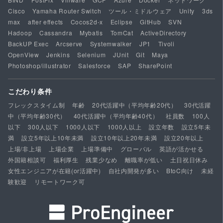
Cisco
Yamaha Router Switch
ツール・ミドルウェア
Unity
3ds
max
after effects
Cocos2d-x
Eclipse
GitHub
SVN
Hadoop
Cassandra
Mybatis
TomCat
ActiveDirectory
BackUP Exec
Arcserve
Systemwalker
JP1
Tivoli
OpenView
Jenkins
Selenium
JUnit
Git
Maya
Photoshop/illustrator
Salesforce
SAP
SharePoint
こだわり条件
フレックスタイム制
年齢
20代活躍中（平均年齢20代）
30代活躍
中（平均年齢30代）
40代活躍中（平均年齢40代）
社員数
100人
以下
300人以下
1000人以下
1000人以上
設立年数
設立5年未
満
設立5年以上10年未満
設立10年以上20年未満
設立20年以上
上場/非上場
上場企業
上場準備中
グローバル
英語が活かせる
外国籍相談可
福利厚生
残業少なめ
離職率が低い
土日祝日休み
女性エンジニアが在籍(or活躍中)
自社内開発が多い
BtoC向け
未経
験歓迎
リモートワーク可