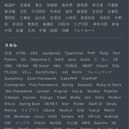
確認中
北海道
東北
茨城県
栃木県
群馬県
埼玉県
千葉県
東京都
北区
千代田区
中央区
港区
新宿区
文京区
台東区
墨田区
江東区
品川区
目黒区
大田区
世田谷区
渋谷区
中野
区
杉並区
豊島区
板橋区
23区外
江戸川区
神奈川県
東海
中部
近畿
九州
中国・四国
沖縄
フルリモート
スキル
言語
HTML・CSS
JavaScript
TypeScript
PHP
Ruby
Perl
Python
Go
Objective-C
Swift
Java
Scala
C
C++
C#
VBA
VB.Net
VB Script
VBA
COBOL
ABAP
Delphi
SQL
PL/SQL
VC++
Dart(Flutter)
.net
Kotlin
フレームワーク
Symphony
Zend Framework
CakePHP
FuelPHP
CodeIgniter
Play Framework
Spring
Seasar2
Ruby on Rails
.Net Framework
Laravel
Angular
Vue.js
Sinatra
Padrino
Catalyst
Dancer
Django
Flask
Bottle
Gin
Echo
Perfect
Kitura
Spring Boot
VB.NET
Ktor
Flutter
Swift UI
Struts
Next.js
ライブラリ
jQuery
Node.js
Ajax
Vue.js
React
OS
Windows
Linux
UNIX
Solaris
AIX
HP-UX
Android
iOS
インフラ
Oracle
MySQL
その他
AWS
Apache
IIS
BIND
PostFix
Vmware
GCP
Azure
Docker
ネットワーク