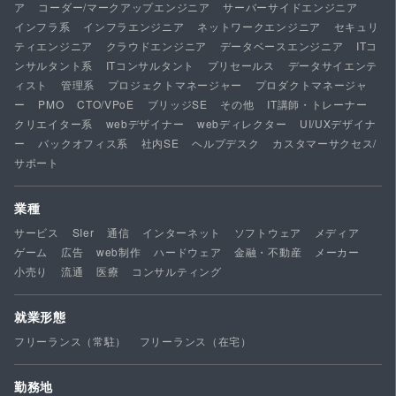
ア
コーダー/マークアップエンジニア
サーバーサイドエンジニア
インフラ系
インフラエンジニア
ネットワークエンジニア
セキュリ
ティエンジニア
クラウドエンジニア
データベースエンジニア
ITコ
ンサルタント系
ITコンサルタント
プリセールス
データサイエンテ
ィスト
管理系
プロジェクトマネージャー
プロダクトマネージャ
ー
PMO
CTO/VPoE
ブリッジSE
その他
IT講師・トレーナー
クリエイター系
webデザイナー
webディレクター
UI/UXデザイナ
ー
バックオフィス系
社内SE
ヘルプデスク
カスタマーサクセス/
サポート
業種
サービス
SIer
通信
インターネット
ソフトウェア
メディア
ゲーム
広告
web制作
ハードウェア
金融・不動産
メーカー
小売り
流通
医療
コンサルティング
就業形態
フリーランス（常駐）
フリーランス（在宅）
勤務地