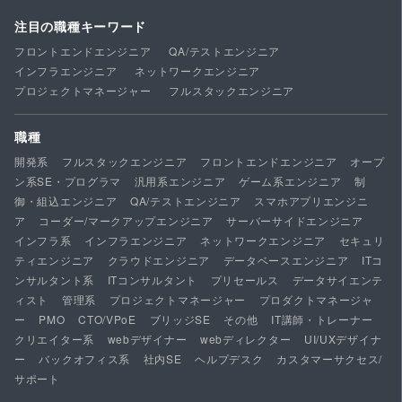
注目の職種キーワード
フロントエンドエンジニア
QA/テストエンジニア
インフラエンジニア
ネットワークエンジニア
プロジェクトマネージャー
フルスタックエンジニア
職種
開発系
フルスタックエンジニア
フロントエンドエンジニア
オープ
ン系SE・プログラマ
汎用系エンジニア
ゲーム系エンジニア
制
御・組込エンジニア
QA/テストエンジニア
スマホアプリエンジニ
ア
コーダー/マークアップエンジニア
サーバーサイドエンジニア
インフラ系
インフラエンジニア
ネットワークエンジニア
セキュリ
ティエンジニア
クラウドエンジニア
データベースエンジニア
ITコ
ンサルタント系
ITコンサルタント
プリセールス
データサイエンテ
ィスト
管理系
プロジェクトマネージャー
プロダクトマネージャ
ー
PMO
CTO/VPoE
ブリッジSE
その他
IT講師・トレーナー
クリエイター系
webデザイナー
webディレクター
UI/UXデザイナ
ー
バックオフィス系
社内SE
ヘルプデスク
カスタマーサクセス/
サポート