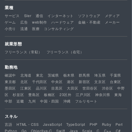
業種
サービス
SIer
通信
インターネット
ソフトウェア
メディア
ゲーム
広告
web制作
ハードウェア
金融・不動産
メーカー
小売り
流通
医療
コンサルティング
就業形態
フリーランス（常駐）
フリーランス（在宅）
勤務地
確認中
北海道
東北
茨城県
栃木県
群馬県
埼玉県
千葉県
東京都
北区
千代田区
中央区
港区
新宿区
文京区
台東区
墨田区
江東区
品川区
目黒区
大田区
世田谷区
渋谷区
中野
区
杉並区
豊島区
板橋区
23区外
江戸川区
神奈川県
東海
中部
近畿
九州
中国・四国
沖縄
フルリモート
スキル
言語
HTML・CSS
JavaScript
TypeScript
PHP
Ruby
Perl
Python
Go
Objective-C
Swift
Java
Scala
C
C++
C#