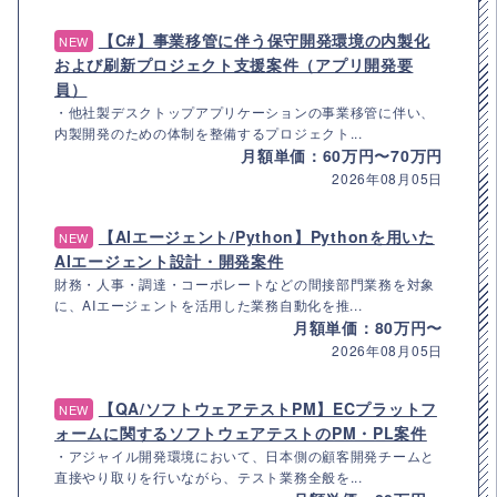
【C#】事業移管に伴う保守開発環境の内製化
NEW
および刷新プロジェクト支援案件（アプリ開発要
員）
・他社製デスクトップアプリケーションの事業移管に伴い、
内製開発のための体制を整備するプロジェクト...
月額単価：60万円〜70万円
2026年08月05日
【AIエージェント/Python】Pythonを用いた
NEW
AIエージェント設計・開発案件
財務・人事・調達・コーポレートなどの間接部門業務を対象
に、AIエージェントを活用した業務自動化を推...
月額単価：80万円〜
2026年08月05日
【QA/ソフトウェアテストPM】ECプラットフ
NEW
ォームに関するソフトウェアテストのPM・PL案件
・アジャイル開発環境において、日本側の顧客開発チームと
直接やり取りを行いながら、テスト業務全般を...