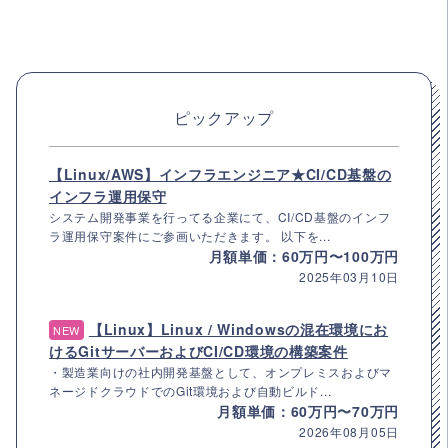
ピックアップ
【Linux/AWS】インフラエンジニア★CI/CD基盤の
インフラ運用保守
システム開発事業を行ってる企業にて、CI/CD基盤のインフ
ラ運用保守案件にご参画いただきます。 以下を...
月額単価：60万円〜100万円
2025年03月10日
【Linux】Linux / Windowsの混在環境にお
NEW
けるGitサーバーおよびCI/CD環境の構築案件
・製造業向けの社内開発基盤として、オンプレミスおよびマ
ネージドクラウドでのGit環境および自動ビルド...
月額単価：60万円〜70万円
2026年08月05日