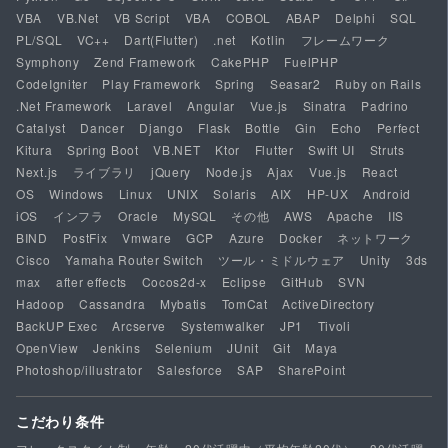
VBA
VB.Net
VB Script
VBA
COBOL
ABAP
Delphi
SQL
PL/SQL
VC++
Dart(Flutter)
.net
Kotlin
フレームワーク
Symphony
Zend Framework
CakePHP
FuelPHP
CodeIgniter
Play Framework
Spring
Seasar2
Ruby on Rails
.Net Framework
Laravel
Angular
Vue.js
Sinatra
Padrino
Catalyst
Dancer
Django
Flask
Bottle
Gin
Echo
Perfect
Kitura
Spring Boot
VB.NET
Ktor
Flutter
Swift UI
Struts
Next.js
ライブラリ
jQuery
Node.js
Ajax
Vue.js
React
OS
Windows
Linux
UNIX
Solaris
AIX
HP-UX
Android
iOS
インフラ
Oracle
MySQL
その他
AWS
Apache
IIS
BIND
PostFix
Vmware
GCP
Azure
Docker
ネットワーク
Cisco
Yamaha Router Switch
ツール・ミドルウェア
Unity
3ds
max
after effects
Cocos2d-x
Eclipse
GitHub
SVN
Hadoop
Cassandra
Mybatis
TomCat
ActiveDirectory
BackUP Exec
Arcserve
Systemwalker
JP1
Tivoli
OpenView
Jenkins
Selenium
JUnit
Git
Maya
Photoshop/illustrator
Salesforce
SAP
SharePoint
こだわり条件