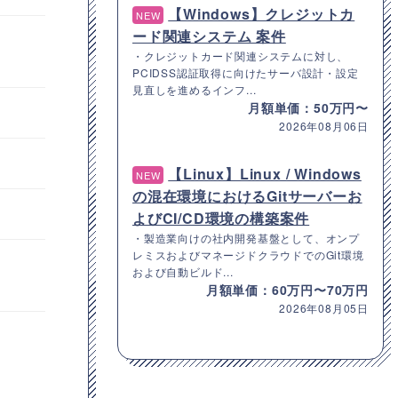
【Windows】クレジットカ
NEW
ード関連システム 案件
・クレジットカード関連システムに対し、
PCIDSS認証取得に向けたサーバ設計・設定
見直しを進めるインフ...
月額単価：50万円〜
2026年08月06日
【Linux】Linux / Windows
NEW
の混在環境におけるGitサーバーお
よびCI/CD環境の構築案件
・製造業向けの社内開発基盤として、オンプ
レミスおよびマネージドクラウドでのGit環境
および自動ビルド...
月額単価：60万円〜70万円
2026年08月05日