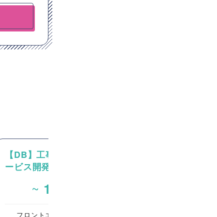
【DB】工事管理系SaaSサ
【API/バックエ
ービス開発案件(マッチング
済情報プラットフ
不要)
設計/開発案件
~
~
1,000,000
800
円/月
フロントエンドエンジニア
オープン系SE・プ