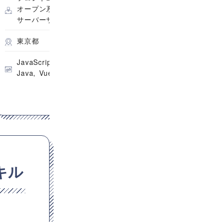
オープン系SE・プログラマ
スマホアプリエン
サーバーサイドエンジニア
サーバーサイドエ
東京都
東京都
JavaScript
TypeScript
PHP
PHP
Ruby
Pytho
Java
Vue.js
Java
C#
Spring 
キル