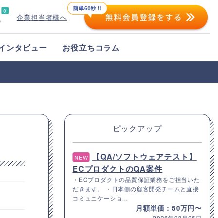
0
企業担当者様へ
プ
インタビュー
お役立ちコラム
ピックアップ
【QA/ソフトウェアテスト】
NEW
ECプロダクトのQA案件
・ECプロダクトの品質保証業務をご担当いた
だきます。 ・日本側の顧客開発チームと直接
コミュニケーショ...
月額単価：50万円〜
2026年08月06日