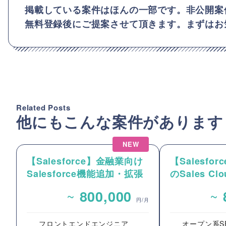
掲載している案件はほんの一部です。非公開案
無料登録後にご提案させて頂きます。まずはお
Related Posts
他にもこんな案件があります
NEW
【Salesforce】金融業向け
【Salesfo
Salesforce機能追加・拡張
のSales C
開発案件
た要件整理
~
~
800,000
イズ開発支
円/月
フロントエンドエンジニア
オープン系S