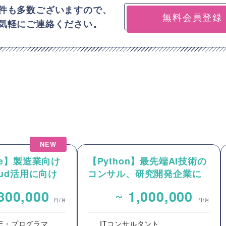
件も多数ございますので、
無料会員登録
気軽にご連絡ください。
NEW
rce】製造業向け
【Python】最先端AI技術の
loud活用に向け
コンサル、研究開発企業に
およびカスタマ
おけるPM案件
~
800,000
1,000,000
援
円/月
円/月
E・プログラマ
ITコンサルタント