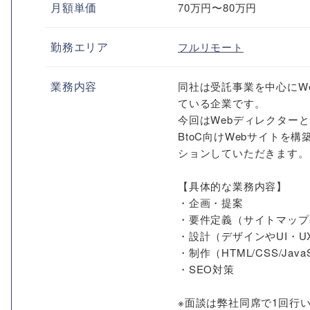
月額単価
70万円〜80万円
勤務エリア
フルリモート
業務内容
同社は受託事業を中心にW
ている企業です。
今回はWebディレクター
BtoC向けWebサイト
ションしていただきます。
【具体的な業務内容】
・企画・提案
・要件定義（サイトマップ
・設計（デザインやUI・U
・制作（HTML/CSS/Jav
・SEO対策
※面談は弊社同席で1回行