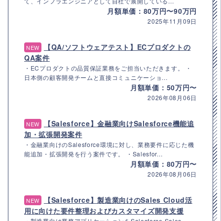
て、インフラエンジニアとして自社で展開している...
月額単価：80万円〜90万円
2025年11月09日
【QA/ソフトウェアテスト】ECプロダクトの
NEW
QA案件
・ECプロダクトの品質保証業務をご担当いただきます。 ・
日本側の顧客開発チームと直接コミュニケーショ...
月額単価：50万円〜
2026年08月06日
【Salesforce】金融業向けSalesforce機能追
NEW
加・拡張開発案件
・金融業向けのSalesforce環境に対し、業務要件に応じた機
能追加・拡張開発を行う案件です。 ・Salesfor...
月額単価：80万円〜
2026年08月06日
【Salesforce】製造業向けのSales Cloud活
NEW
用に向けた要件整理およびカスタマイズ開発支援
・製造業向け業務アプリケーションをSalesforce Sales