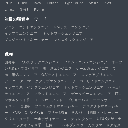
PHP
Ruby
Java
Python
TypeScript
Azure
AWS
Linux
Swift
Kotlin
注目の職種キーワード
フロントエンドエンジニア
QA/テストエンジニア
インフラエンジニア
ネットワークエンジニア
プロジェクトマネージャー
フルスタックエンジニア
職種
開発系
フルスタックエンジニア
フロントエンドエンジニア
オープ
ン系SE・プログラマ
汎用系エンジニア
ゲーム系エンジニア
制
御・組込エンジニア
QA/テストエンジニア
スマホアプリエンジニ
ア
コーダー/マークアップエンジニア
サーバーサイドエンジニア
インフラ系
インフラエンジニア
ネットワークエンジニア
セキュリ
ティエンジニア
クラウドエンジニア
データベースエンジニア
ITコ
ンサルタント系
ITコンサルタント
プリセールス
データサイエンテ
ィスト
管理系
プロジェクトマネージャー
プロダクトマネージャ
ー
PMO
CTO/VPoE
ブリッジSE
その他
IT講師・トレーナー
クリエイター系
webデザイナー
webディレクター
UI/UXデザイナ
ー
バックオフィス系
社内SE
ヘルプデスク
カスタマーサクセス/