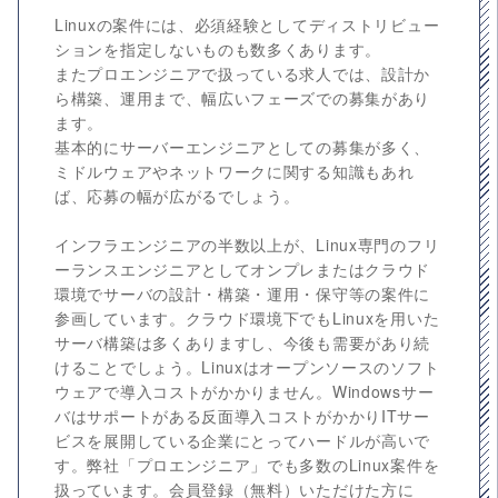
Linuxの案件には、必須経験としてディストリビュー
ションを指定しないものも数多くあります。
またプロエンジニアで扱っている求人では、設計か
ら構築、運用まで、幅広いフェーズでの募集があり
ます。
基本的にサーバーエンジニアとしての募集が多く、
ミドルウェアやネットワークに関する知識もあれ
ば、応募の幅が広がるでしょう。
インフラエンジニアの半数以上が、Linux専門のフリ
ーランスエンジニアとしてオンプレまたはクラウド
環境でサーバの設計・構築・運用・保守等の案件に
参画しています。クラウド環境下でもLinuxを用いた
サーバ構築は多くありますし、今後も需要があり続
けることでしょう。Linuxはオープンソースのソフト
ウェアで導入コストがかかりません。Windowsサー
バはサポートがある反面導入コストがかかりITサー
ビスを展開している企業にとってハードルが高いで
す。弊社「プロエンジニア」でも多数のLinux案件を
扱っています。会員登録（無料）いただけた方に