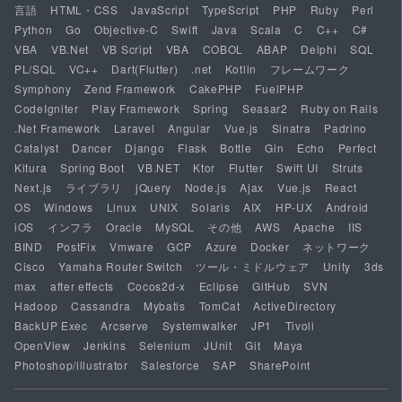
言語
HTML・CSS
JavaScript
TypeScript
PHP
Ruby
Perl
Python
Go
Objective-C
Swift
Java
Scala
C
C++
C#
VBA
VB.Net
VB Script
VBA
COBOL
ABAP
Delphi
SQL
PL/SQL
VC++
Dart(Flutter)
.net
Kotlin
フレームワーク
Symphony
Zend Framework
CakePHP
FuelPHP
CodeIgniter
Play Framework
Spring
Seasar2
Ruby on Rails
.Net Framework
Laravel
Angular
Vue.js
Sinatra
Padrino
Catalyst
Dancer
Django
Flask
Bottle
Gin
Echo
Perfect
Kitura
Spring Boot
VB.NET
Ktor
Flutter
Swift UI
Struts
Next.js
ライブラリ
jQuery
Node.js
Ajax
Vue.js
React
OS
Windows
Linux
UNIX
Solaris
AIX
HP-UX
Android
iOS
インフラ
Oracle
MySQL
その他
AWS
Apache
IIS
BIND
PostFix
Vmware
GCP
Azure
Docker
ネットワーク
Cisco
Yamaha Router Switch
ツール・ミドルウェア
Unity
3ds
max
after effects
Cocos2d-x
Eclipse
GitHub
SVN
Hadoop
Cassandra
Mybatis
TomCat
ActiveDirectory
BackUP Exec
Arcserve
Systemwalker
JP1
Tivoli
OpenView
Jenkins
Selenium
JUnit
Git
Maya
Photoshop/illustrator
Salesforce
SAP
SharePoint