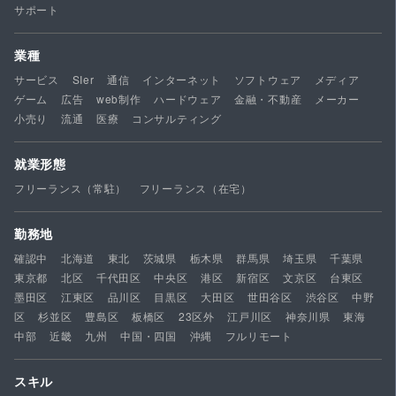
サポート
業種
サービス
SIer
通信
インターネット
ソフトウェア
メディア
ゲーム
広告
web制作
ハードウェア
金融・不動産
メーカー
小売り
流通
医療
コンサルティング
就業形態
フリーランス（常駐）
フリーランス（在宅）
勤務地
確認中
北海道
東北
茨城県
栃木県
群馬県
埼玉県
千葉県
東京都
北区
千代田区
中央区
港区
新宿区
文京区
台東区
墨田区
江東区
品川区
目黒区
大田区
世田谷区
渋谷区
中野
区
杉並区
豊島区
板橋区
23区外
江戸川区
神奈川県
東海
中部
近畿
九州
中国・四国
沖縄
フルリモート
スキル