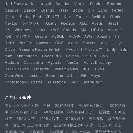
.Net Framework
Laravel
Angular
Vue.js
Sinatra
Padrino
Catalyst
Dancer
Django
Flask
Bottle
Gin
Echo
Perfect
Kitura
Spring Boot
VB.NET
Ktor
Flutter
Swift UI
Struts
Next.js
ライブラリ
jQuery
Node.js
Ajax
Vue.js
React
OS
Windows
Linux
UNIX
Solaris
AIX
HP-UX
Android
iOS
インフラ
Oracle
MySQL
その他
AWS
Apache
IIS
BIND
PostFix
Vmware
GCP
Azure
Docker
ネットワーク
Cisco
Yamaha Router Switch
ツール・ミドルウェア
Unity
3ds
max
after effects
Cocos2d-x
Eclipse
GitHub
SVN
Hadoop
Cassandra
Mybatis
TomCat
ActiveDirectory
BackUP Exec
Arcserve
Systemwalker
JP1
Tivoli
OpenView
Jenkins
Selenium
JUnit
Git
Maya
Photoshop/illustrator
Salesforce
SAP
SharePoint
こだわり条件
フレックスタイム制
年齢
20代活躍中（平均年齢20代）
30代活躍
中（平均年齢30代）
40代活躍中（平均年齢40代）
社員数
100人
以下
300人以下
1000人以下
1000人以上
設立年数
設立5年未
満
設立5年以上10年未満
設立10年以上20年未満
設立20年以上
上場/非上場
上場企業
上場準備中
グローバル
英語が活かせる