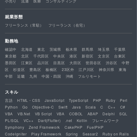
小売り
流通
医療
コンサルティング
就業形態
フリーランス（常駐）
フリーランス（在宅）
勤務地
確認中
北海道
東北
茨城県
栃木県
群馬県
埼玉県
千葉県
東京都
北区
千代田区
中央区
港区
新宿区
文京区
台東区
墨田区
江東区
品川区
目黒区
大田区
世田谷区
渋谷区
中野
区
杉並区
豊島区
板橋区
23区外
江戸川区
神奈川県
東海
中部
近畿
九州
中国・四国
沖縄
フルリモート
スキル
言語
HTML・CSS
JavaScript
TypeScript
PHP
Ruby
Perl
Python
Go
Objective-C
Swift
Java
Scala
C
C++
C#
VBA
VB.Net
VB Script
VBA
COBOL
ABAP
Delphi
SQL
PL/SQL
VC++
Dart(Flutter)
.net
Kotlin
フレームワーク
Symphony
Zend Framework
CakePHP
FuelPHP
CodeIgniter
Play Framework
Spring
Seasar2
Ruby on Rails