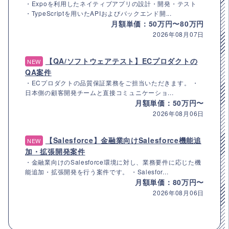
・Expoを利用したネイティブアプリの設計・開発・テスト
・TypeScriptを用いたAPIおよびバックエンド開...
月額単価：50万円〜80万円
2026年08月07日
【QA/ソフトウェアテスト】ECプロダクトの
NEW
QA案件
・ECプロダクトの品質保証業務をご担当いただきます。 ・
日本側の顧客開発チームと直接コミュニケーショ...
月額単価：50万円〜
2026年08月06日
【Salesforce】金融業向けSalesforce機能追
NEW
加・拡張開発案件
・金融業向けのSalesforce環境に対し、業務要件に応じた機
能追加・拡張開発を行う案件です。 ・Salesfor...
月額単価：80万円〜
2026年08月06日