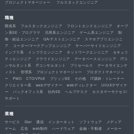
プロジェクトマネージャー
フルスタックエンジニア
職種
開発系
フルスタックエンジニア
フロントエンドエンジニア
オープ
ン系SE・プログラマ
汎用系エンジニア
ゲーム系エンジニア
制
御・組込エンジニア
QA/テストエンジニア
スマホアプリエンジニ
ア
コーダー/マークアップエンジニア
サーバーサイドエンジニア
インフラ系
インフラエンジニア
ネットワークエンジニア
セキュリ
ティエンジニア
クラウドエンジニア
データベースエンジニア
ITコ
ンサルタント系
ITコンサルタント
プリセールス
データサイエンテ
ィスト
管理系
プロジェクトマネージャー
プロダクトマネージャ
ー
PMO
CTO/VPoE
ブリッジSE
その他
IT講師・トレーナー
クリエイター系
webデザイナー
webディレクター
UI/UXデザイナ
ー
バックオフィス系
社内SE
ヘルプデスク
カスタマーサクセス/
サポート
業種
サービス
SIer
通信
インターネット
ソフトウェア
メディア
ゲーム
広告
web制作
ハードウェア
金融・不動産
メーカー