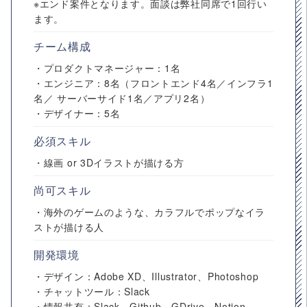
※エンド案件となります。面談は弊社同席で1回行い
ます。
チーム構成
・プロダクトマネージャー：1名
・エンジニア：8名（フロントエンド4名／インフラ1
名／ サーバーサイド1名／アプリ2名）
・デザイナー：5名
必須スキル
・線画 or 3Dイラストが描ける方
尚可スキル
・海外のゲームのような、カラフルでポップなイラ
ストが描ける人
開発環境
・デザイン：Adobe XD、Illustrator、Photoshop
・チャットツール：Slack
・情報共有：Slack、Github、GDrive、Notion