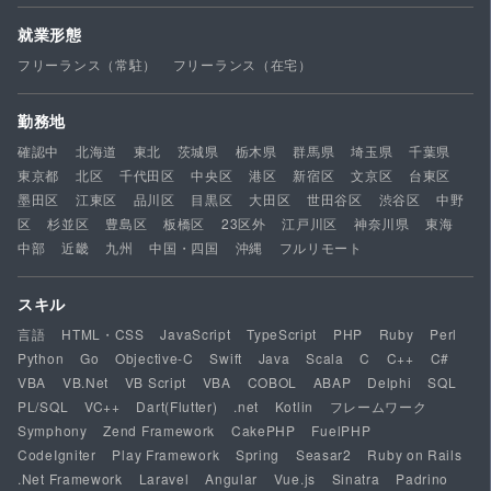
就業形態
フリーランス（常駐）
フリーランス（在宅）
勤務地
確認中
北海道
東北
茨城県
栃木県
群馬県
埼玉県
千葉県
東京都
北区
千代田区
中央区
港区
新宿区
文京区
台東区
墨田区
江東区
品川区
目黒区
大田区
世田谷区
渋谷区
中野
区
杉並区
豊島区
板橋区
23区外
江戸川区
神奈川県
東海
中部
近畿
九州
中国・四国
沖縄
フルリモート
スキル
言語
HTML・CSS
JavaScript
TypeScript
PHP
Ruby
Perl
Python
Go
Objective-C
Swift
Java
Scala
C
C++
C#
VBA
VB.Net
VB Script
VBA
COBOL
ABAP
Delphi
SQL
PL/SQL
VC++
Dart(Flutter)
.net
Kotlin
フレームワーク
Symphony
Zend Framework
CakePHP
FuelPHP
CodeIgniter
Play Framework
Spring
Seasar2
Ruby on Rails
.Net Framework
Laravel
Angular
Vue.js
Sinatra
Padrino