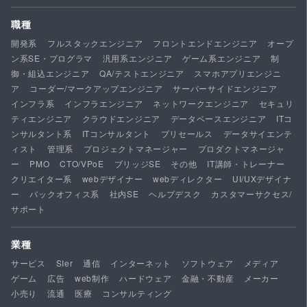
職種
開発系
フルスタックエンジニア
フロントエンドエンジニア
オープ
ン系SE・プログラマ
汎用系エンジニア
ゲーム系エンジニア
制
御・組込エンジニア
QA/テストエンジニア
スマホアプリエンジニ
ア
コーダー/マークアップエンジニア
サーバーサイドエンジニア
インフラ系
インフラエンジニア
ネットワークエンジニア
セキュリ
ティエンジニア
クラウドエンジニア
データベースエンジニア
ITコ
ンサルタント系
ITコンサルタント
プリセールス
データサイエンテ
ィスト
管理系
プロジェクトマネージャー
プロダクトマネージャ
ー
PMO
CTO/VPoE
ブリッジSE
その他
IT講師・トレーナー
クリエイター系
webデザイナー
webディレクター
UI/UXデザイナ
ー
バックオフィス系
社内SE
ヘルプデスク
カスタマーサクセス/
サポート
業種
サービス
SIer
通信
インターネット
ソフトウェア
メディア
ゲーム
広告
web制作
ハードウェア
金融・不動産
メーカー
小売り
流通
医療
コンサルティング