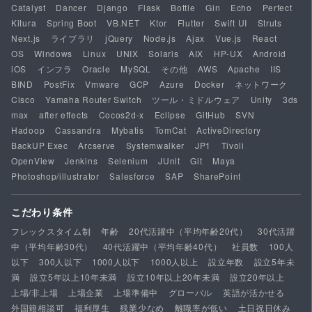
Catalyst
Dancer
Django
Flask
Bottle
Gin
Echo
Perfect
Kitura
Spring Boot
VB.NET
Ktor
Flutter
Swift UI
Struts
Next.js
ライブラリ
jQuery
Node.js
Ajax
Vue.js
React
OS
Windows
Linux
UNIX
Solaris
AIX
HP-UX
Android
iOS
インフラ
Oracle
MySQL
その他
AWS
Apache
IIS
BIND
PostFix
Vmware
GCP
Azure
Docker
ネットワーク
Cisco
Yamaha Router Switch
ツール・ミドルウェア
Unity
3ds
max
after effects
Cocos2d-x
Eclipse
GitHub
SVN
Hadoop
Cassandra
Mybatis
TomCat
ActiveDirectory
BackUP Exec
Arcserve
Systemwalker
JP1
Tivoli
OpenView
Jenkins
Selenium
JUnit
Git
Maya
Photoshop/illustrator
Salesforce
SAP
SharePoint
こだわり条件
フレックスタイム制
年齢
20代活躍中（平均年齢20代）
30代活躍
中（平均年齢30代）
40代活躍中（平均年齢40代）
社員数
100人
以下
300人以下
1000人以下
1000人以上
設立年数
設立5年未
満
設立5年以上10年未満
設立10年以上20年未満
設立20年以上
上場/非上場
上場企業
上場準備中
グローバル
英語が活かせる
外国籍相談可
福利厚生
残業少なめ
離職率が低い
土日祝日休み