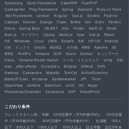
Symphony
Zend Framework
CakePHP
FuelPHP
CodeIgniter
Play Framework
Spring
Seasar2
Ruby on Rails
.Net Framework
Laravel
Angular
Vue.js
Sinatra
Padrino
Catalyst
Dancer
Django
Flask
Bottle
Gin
Echo
Perfect
Kitura
Spring Boot
VB.NET
Ktor
Flutter
Swift UI
Struts
Next.js
ライブラリ
jQuery
Node.js
Ajax
Vue.js
React
OS
Windows
Linux
UNIX
Solaris
AIX
HP-UX
Android
iOS
インフラ
Oracle
MySQL
その他
AWS
Apache
IIS
BIND
PostFix
Vmware
GCP
Azure
Docker
ネットワーク
Cisco
Yamaha Router Switch
ツール・ミドルウェア
Unity
3ds
max
after effects
Cocos2d-x
Eclipse
GitHub
SVN
Hadoop
Cassandra
Mybatis
TomCat
ActiveDirectory
BackUP Exec
Arcserve
Systemwalker
JP1
Tivoli
OpenView
Jenkins
Selenium
JUnit
Git
Maya
Photoshop/illustrator
Salesforce
SAP
SharePoint
こだわり条件
フレックスタイム制
年齢
20代活躍中（平均年齢20代）
30代活躍
中（平均年齢30代）
40代活躍中（平均年齢40代）
社員数
100人
以下
300人以下
1000人以下
1000人以上
設立年数
設立5年未