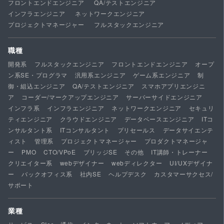
フロントエンドエンジニア
QA/テストエンジニア
インフラエンジニア
ネットワークエンジニア
プロジェクトマネージャー
フルスタックエンジニア
職種
開発系
フルスタックエンジニア
フロントエンドエンジニア
オープ
ン系SE・プログラマ
汎用系エンジニア
ゲーム系エンジニア
制
御・組込エンジニア
QA/テストエンジニア
スマホアプリエンジニ
ア
コーダー/マークアップエンジニア
サーバーサイドエンジニア
インフラ系
インフラエンジニア
ネットワークエンジニア
セキュリ
ティエンジニア
クラウドエンジニア
データベースエンジニア
ITコ
ンサルタント系
ITコンサルタント
プリセールス
データサイエンテ
ィスト
管理系
プロジェクトマネージャー
プロダクトマネージャ
ー
PMO
CTO/VPoE
ブリッジSE
その他
IT講師・トレーナー
クリエイター系
webデザイナー
webディレクター
UI/UXデザイナ
ー
バックオフィス系
社内SE
ヘルプデスク
カスタマーサクセス/
サポート
業種