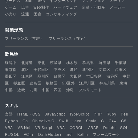
サービス
SIer
通信
インターネット
ソフトウェア
メディア
ゲーム
広告
web制作
ハードウェア
金融・不動産
メーカー
小売り
流通
医療
コンサルティング
就業形態
フリーランス（常駐）
フリーランス（在宅）
勤務地
確認中
北海道
東北
茨城県
栃木県
群馬県
埼玉県
千葉県
東京都
北区
千代田区
中央区
港区
新宿区
文京区
台東区
墨田区
江東区
品川区
目黒区
大田区
世田谷区
渋谷区
中野
区
杉並区
豊島区
板橋区
23区外
江戸川区
神奈川県
東海
中部
近畿
九州
中国・四国
沖縄
フルリモート
スキル
言語
HTML・CSS
JavaScript
TypeScript
PHP
Ruby
Perl
Python
Go
Objective-C
Swift
Java
Scala
C
C++
C#
VBA
VB.Net
VB Script
VBA
COBOL
ABAP
Delphi
SQL
PL/SQL
VC++
Dart(Flutter)
.net
Kotlin
フレームワーク