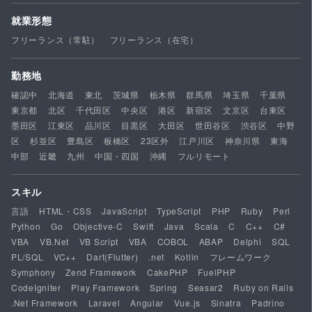
就業形態
フリーランス（常駐）
フリーランス（在宅）
勤務地
確認中
北海道
東北
茨城県
栃木県
群馬県
埼玉県
千葉県
東京都
北区
千代田区
中央区
港区
新宿区
文京区
台東区
墨田区
江東区
品川区
目黒区
大田区
世田谷区
渋谷区
中野
区
杉並区
豊島区
板橋区
23区外
江戸川区
神奈川県
東海
中部
近畿
九州
中国・四国
沖縄
フルリモート
スキル
言語
HTML・CSS
JavaScript
TypeScript
PHP
Ruby
Perl
Python
Go
Objective-C
Swift
Java
Scala
C
C++
C#
VBA
VB.Net
VB Script
VBA
COBOL
ABAP
Delphi
SQL
PL/SQL
VC++
Dart(Flutter)
.net
Kotlin
フレームワーク
Symphony
Zend Framework
CakePHP
FuelPHP
CodeIgniter
Play Framework
Spring
Seasar2
Ruby on Rails
.Net Framework
Laravel
Angular
Vue.js
Sinatra
Padrino