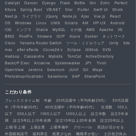
Catalyst
Dancer
Django
Flask
Bottle
Gin
Echo
Perfect
Kitura
Spring Boot
VB.NET
Ktor
Flutter
Swift UI
Struts
Next.js
ライブラリ
jQuery
Node.js
Ajax
Vue.js
React
OS
Windows
Linux
UNIX
Solaris
AIX
HP-UX
Android
iOS
インフラ
Oracle
MySQL
その他
AWS
Apache
IIS
BIND
PostFix
Vmware
GCP
Azure
Docker
ネットワーク
Cisco
Yamaha Router Switch
ツール・ミドルウェア
Unity
3ds
max
after effects
Cocos2d-x
Eclipse
GitHub
SVN
Hadoop
Cassandra
Mybatis
TomCat
ActiveDirectory
BackUP Exec
Arcserve
Systemwalker
JP1
Tivoli
OpenView
Jenkins
Selenium
JUnit
Git
Maya
Photoshop/illustrator
Salesforce
SAP
SharePoint
こだわり条件
フレックスタイム制
年齢
20代活躍中（平均年齢20代）
30代活躍
中（平均年齢30代）
40代活躍中（平均年齢40代）
社員数
100人
以下
300人以下
1000人以下
1000人以上
設立年数
設立5年未
満
設立5年以上10年未満
設立10年以上20年未満
設立20年以上
上場/非上場
上場企業
上場準備中
グローバル
英語が活かせる
外国籍相談可
福利厚生
残業少なめ
離職率が低い
土日祝日休み