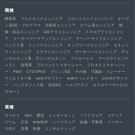
職種
開発系
フルスタックエンジニア
フロントエンドエンジニア
オープ
ン系SE・プログラマ
汎用系エンジニア
ゲーム系エンジニア
制
御・組込エンジニア
QA/テストエンジニア
スマホアプリエンジニ
ア
コーダー/マークアップエンジニア
サーバーサイドエンジニア
インフラ系
インフラエンジニア
ネットワークエンジニア
セキュリ
ティエンジニア
クラウドエンジニア
データベースエンジニア
ITコ
ンサルタント系
ITコンサルタント
プリセールス
データサイエンテ
ィスト
管理系
プロジェクトマネージャー
プロダクトマネージャ
ー
PMO
CTO/VPoE
ブリッジSE
その他
IT講師・トレーナー
クリエイター系
webデザイナー
webディレクター
UI/UXデザイナ
ー
バックオフィス系
社内SE
ヘルプデスク
カスタマーサクセス/
サポート
業種
サービス
SIer
通信
インターネット
ソフトウェア
メディア
ゲーム
広告
web制作
ハードウェア
金融・不動産
メーカー
小売り
流通
医療
コンサルティング