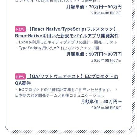
ロントサイトのお客様向けカスタマイズ開発作...
月額単価：70万円〜90万円
2026年08月07日
【React Native/TypeScriptフルスタック】
NEW
ReactNativeを用いた新規モバイルアプリ開発案件
・Expoを利用したネイティブアプリの設計・開発・テスト
・TypeScriptを用いたAPIおよびバックエンド開...
月額単価：50万円〜80万円
2026年08月07日
【QA/ソフトウェアテスト】ECプロダクトの
NEW
QA案件
・ECプロダクトの品質保証業務をご担当いただきます。 ・
日本側の顧客開発チームと直接コミュニケーショ...
月額単価：50万円〜
2026年08月06日