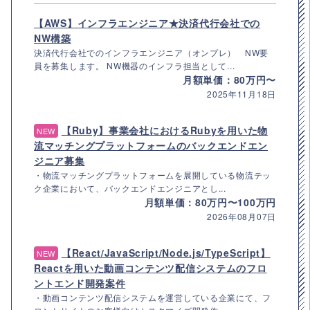
【AWS】インフラエンジニア★決済代行会社での
NW構築
決済代行会社でのインフラエンジニア（オンプレ） NW要
員を募集します。 NW機器のインフラ担当として...
月額単価：80万円〜
2025年11月18日
【Ruby】事業会社におけるRubyを用いた物
NEW
流マッチングプラットフォームのバックエンドエン
ジニア募集
・物流マッチングプラットフォームを展開している物流テッ
ク企業において、バックエンドエンジニアとし...
月額単価：80万円〜100万円
2026年08月07日
【React/JavaScript/Node.js/TypeScript】
NEW
Reactを用いた動画コンテンツ配信システムのフロ
ントエンド開発案件
・動画コンテンツ配信システムを運営している企業にて、フ