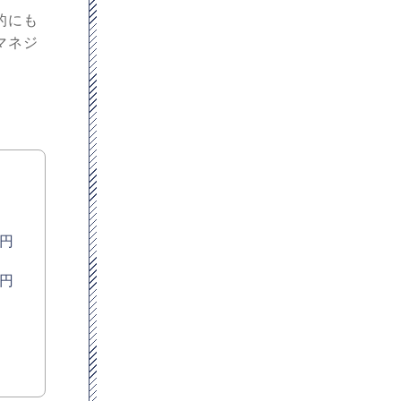
的にも
マネジ
円
円