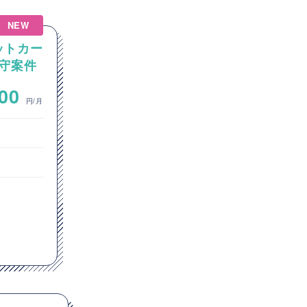
NEW
NEW
ットカー
【Linux】Linux / Windows
守案件
の混在環境におけるGitサーバ
ーおよびCI/CD環境の構築案
~
000
700,000
件
円/月
円/月
インフラエンジニア
ネットワークエンジニア
クラウドエンジニア
東京都
Windows
Linux
Apache
Docker
GitHub
Jenkins
Git