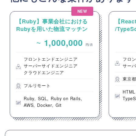
NEW
【Ruby】事業会社における
【React
Rubyを用いた物流マッチン
/Type
グプラットフォームのバック
動画コ
~
1,000,000
エンドエンジニア募集
のフロ
円/月
フロントエンドエンジニア
フロ
サーバーサイドエンジニア
サー
クラウドエンジニア
東京
フルリモート
HTML
Ruby
SQL
Ruby on Rails
TypeS
AWS
Docker
Git