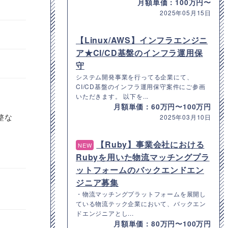
月額単価：100万円〜
2025年05月15日
【Linux/AWS】インフラエンジニ
ア★CI/CD基盤のインフラ運用保
守
システム開発事業を行ってる企業にて、
CI/CD基盤のインフラ運用保守案件にご参画
いただきます。 以下を...
月額単価：60万円〜100万円
整な
2025年03月10日
【Ruby】事業会社における
NEW
Rubyを用いた物流マッチングプラ
ットフォームのバックエンドエン
ジニア募集
・物流マッチングプラットフォームを展開し
ている物流テック企業において、バックエン
ドエンジニアとし...
月額単価：80万円〜100万円