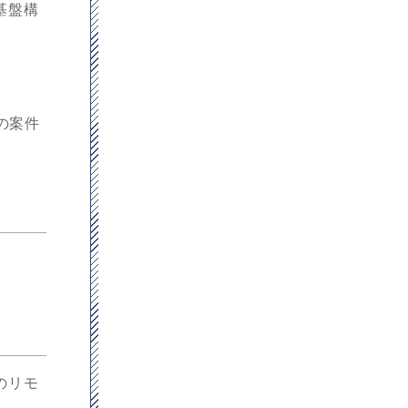
基盤構
ま
の案件
のリモ