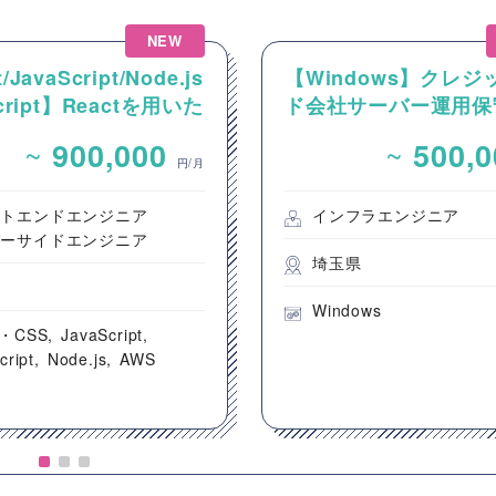
NEW
/JavaScript/Node.js
【Windows】クレジ
Script】Reactを用いた
ド会社サーバー運用保
ンテンツ配信システム
~
~
900,000
500,
ントエンド開発案件
円/月
ントエンドエンジニア
インフラエンジニア
バーサイドエンジニア
埼玉県
都
Windows
・CSS
JavaScript
cript
Node.js
AWS