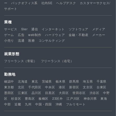
ー
バックオフィス系
社内SE
ヘルプデスク
カスタマーサクセス/
サポート
業種
サービス
SIer
通信
インターネット
ソフトウェア
メディア
ゲーム
広告
web制作
ハードウェア
金融・不動産
メーカー
小売り
流通
医療
コンサルティング
就業形態
フリーランス（常駐）
フリーランス（在宅）
勤務地
確認中
北海道
東北
茨城県
栃木県
群馬県
埼玉県
千葉県
東京都
北区
千代田区
中央区
港区
新宿区
文京区
台東区
墨田区
江東区
品川区
目黒区
大田区
世田谷区
渋谷区
中野
区
杉並区
豊島区
板橋区
23区外
江戸川区
神奈川県
東海
中部
近畿
九州
中国・四国
沖縄
フルリモート