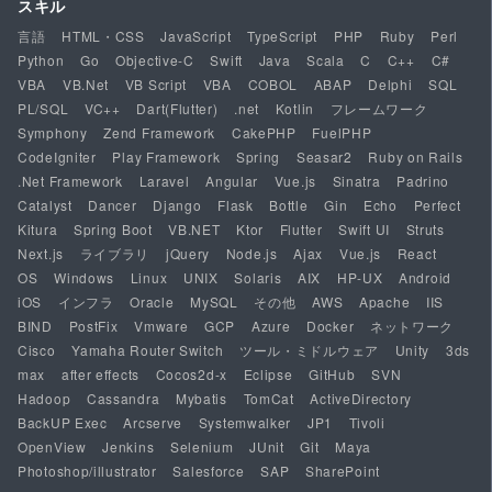
スキル
言語
HTML・CSS
JavaScript
TypeScript
PHP
Ruby
Perl
Python
Go
Objective-C
Swift
Java
Scala
C
C++
C#
VBA
VB.Net
VB Script
VBA
COBOL
ABAP
Delphi
SQL
PL/SQL
VC++
Dart(Flutter)
.net
Kotlin
フレームワーク
Symphony
Zend Framework
CakePHP
FuelPHP
CodeIgniter
Play Framework
Spring
Seasar2
Ruby on Rails
.Net Framework
Laravel
Angular
Vue.js
Sinatra
Padrino
Catalyst
Dancer
Django
Flask
Bottle
Gin
Echo
Perfect
Kitura
Spring Boot
VB.NET
Ktor
Flutter
Swift UI
Struts
Next.js
ライブラリ
jQuery
Node.js
Ajax
Vue.js
React
OS
Windows
Linux
UNIX
Solaris
AIX
HP-UX
Android
iOS
インフラ
Oracle
MySQL
その他
AWS
Apache
IIS
BIND
PostFix
Vmware
GCP
Azure
Docker
ネットワーク
Cisco
Yamaha Router Switch
ツール・ミドルウェア
Unity
3ds
max
after effects
Cocos2d-x
Eclipse
GitHub
SVN
Hadoop
Cassandra
Mybatis
TomCat
ActiveDirectory
BackUP Exec
Arcserve
Systemwalker
JP1
Tivoli
OpenView
Jenkins
Selenium
JUnit
Git
Maya
Photoshop/illustrator
Salesforce
SAP
SharePoint