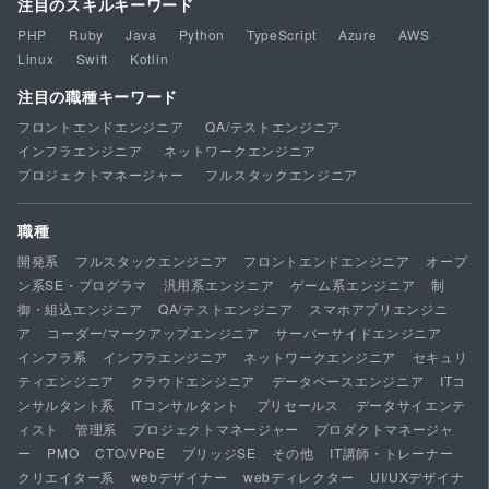
注目のスキルキーワード
PHP
Ruby
Java
Python
TypeScript
Azure
AWS
Linux
Swift
Kotlin
注目の職種キーワード
フロントエンドエンジニア
QA/テストエンジニア
インフラエンジニア
ネットワークエンジニア
プロジェクトマネージャー
フルスタックエンジニア
職種
開発系
フルスタックエンジニア
フロントエンドエンジニア
オープ
ン系SE・プログラマ
汎用系エンジニア
ゲーム系エンジニア
制
御・組込エンジニア
QA/テストエンジニア
スマホアプリエンジニ
ア
コーダー/マークアップエンジニア
サーバーサイドエンジニア
インフラ系
インフラエンジニア
ネットワークエンジニア
セキュリ
ティエンジニア
クラウドエンジニア
データベースエンジニア
ITコ
ンサルタント系
ITコンサルタント
プリセールス
データサイエンテ
ィスト
管理系
プロジェクトマネージャー
プロダクトマネージャ
ー
PMO
CTO/VPoE
ブリッジSE
その他
IT講師・トレーナー
クリエイター系
webデザイナー
webディレクター
UI/UXデザイナ