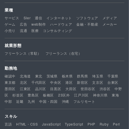
業種
サービス
SIer
通信
インターネット
ソフトウェア
メディア
ゲーム
広告
web制作
ハードウェア
金融・不動産
メーカー
小売り
流通
医療
コンサルティング
就業形態
フリーランス（常駐）
フリーランス（在宅）
勤務地
確認中
北海道
東北
茨城県
栃木県
群馬県
埼玉県
千葉県
東京都
北区
千代田区
中央区
港区
新宿区
文京区
台東区
墨田区
江東区
品川区
目黒区
大田区
世田谷区
渋谷区
中野
区
杉並区
豊島区
板橋区
23区外
江戸川区
神奈川県
東海
中部
近畿
九州
中国・四国
沖縄
フルリモート
スキル
言語
HTML・CSS
JavaScript
TypeScript
PHP
Ruby
Perl