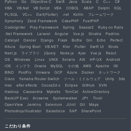
Python
Go
Objective-C
Swift
Java
Scala
C
C++
C#
VBA
VB.Net
VB Script
VBA
COBOL
ABAP
Delphi
SQL
PL/SQL
VC++
Dart(Flutter)
.net
Kotlin
フレームワーク
Symphony
Zend Framework
CakePHP
FuelPHP
CodeIgniter
Play Framework
Spring
Seasar2
Ruby on Rails
.Net Framework
Laravel
Angular
Vue.js
Sinatra
Padrino
Catalyst
Dancer
Django
Flask
Bottle
Gin
Echo
Perfect
Kitura
Spring Boot
VB.NET
Ktor
Flutter
Swift UI
Struts
Next.js
ライブラリ
jQuery
Node.js
Ajax
Vue.js
React
OS
Windows
Linux
UNIX
Solaris
AIX
HP-UX
Android
iOS
インフラ
Oracle
MySQL
その他
AWS
Apache
IIS
BIND
PostFix
Vmware
GCP
Azure
Docker
ネットワーク
Cisco
Yamaha Router Switch
ツール・ミドルウェア
Unity
3ds
max
after effects
Cocos2d-x
Eclipse
GitHub
SVN
Hadoop
Cassandra
Mybatis
TomCat
ActiveDirectory
BackUP Exec
Arcserve
Systemwalker
JP1
Tivoli
OpenView
Jenkins
Selenium
JUnit
Git
Maya
Photoshop/illustrator
Salesforce
SAP
SharePoint
こだわり条件