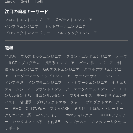
Linux
Swift
Kotlin
注目の職種キーワード
フロントエンドエンジニア
QA/テストエンジニア
インフラエンジニア
ネットワークエンジニア
プロジェクトマネージャー
フルスタックエンジニア
職種
開発系
フルスタックエンジニア
フロントエンドエンジニア
オープ
ン系SE・プログラマ
汎用系エンジニア
ゲーム系エンジニア
制
御・組込エンジニア
QA/テストエンジニア
スマホアプリエンジニ
ア
コーダー/マークアップエンジニア
サーバーサイドエンジニア
インフラ系
インフラエンジニア
ネットワークエンジニア
セキュリ
ティエンジニア
クラウドエンジニア
データベースエンジニア
ITコ
ンサルタント系
ITコンサルタント
プリセールス
データサイエンテ
ィスト
管理系
プロジェクトマネージャー
プロダクトマネージャ
ー
PMO
CTO/VPoE
ブリッジSE
その他
IT講師・トレーナー
クリエイター系
webデザイナー
webディレクター
UI/UXデザイナ
ー
バックオフィス系
社内SE
ヘルプデスク
カスタマーサクセス/
サポート