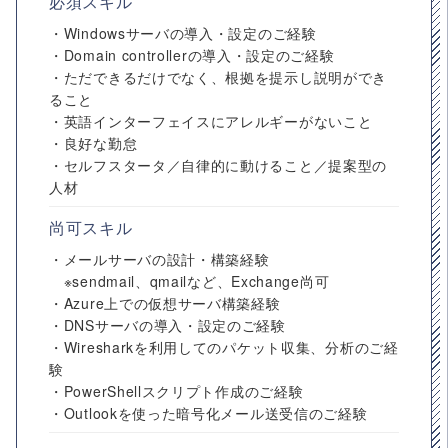
必須スキル
・Windowsサーバの導入・設定のご経験
・Domain controllerの導入・設定のご経験
・ただできるだけでなく、根拠を提示し説明ができ
ること
・英語インターフェイスにアレルギーがないこと
・良好な勤怠
・セルフスタータ／自律的に動けること／提案型の
人材
尚可スキル
・メールサーバの設計・構築経験
※sendmail、qmailなど、Exchange尚可
・Azure上での仮想サーバ構築経験
・DNSサーバの導入・設定のご経験
・Wiresharkを利用してのパケット収集、分析のご経
験
・PowerShellスクリプト作成のご経験
・Outlookを使った暗号化メール送受信のご経験