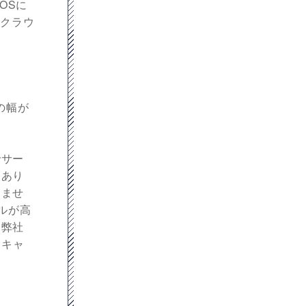
OSに
にクラウ
の幅が
でサー
くあり
りませ
ルが高
、弊社
 キャ