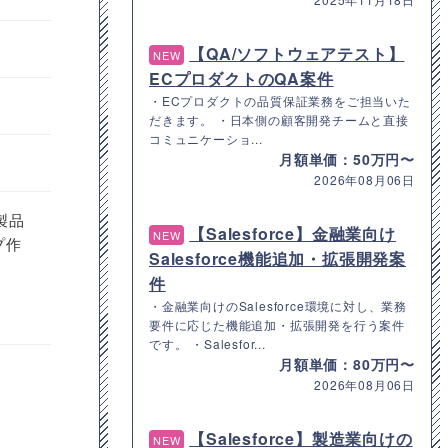
【QA/ソフトウェアテスト】
NEW
ECプロダクトのQA案件
・ECプロダクトの品質保証業務をご担当いた
だきます。 ・日本側の顧客開発チームと直接
コミュニケーショ...
月額単価：50万円〜
2026年08月06日
製品
【Salesforce】金融業向け
NEW
ップ作
Salesforce機能追加・拡張開発案
件
・金融業向けのSalesforce環境に対し、業務
要件に応じた機能追加・拡張開発を行う案件
です。 ・Salesfor...
月額単価：80万円〜
2026年08月06日
【Salesforce】製造業向けの
NEW