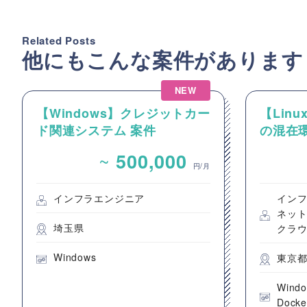
Related Posts
他にもこんな案件があります
NEW
【Windows】クレジットカー
【Linux
ド関連システム 案件
の混在環
ーおよび
~
500,000
件
円/月
インフラエンジニア
イン
ネッ
埼玉県
クラ
Windows
東京
Wind
Docke