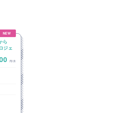
NEW
NEW
eから
【VMware】VMwareから
プロジェ
Azure環境への移行プロジェ
V2Vサ
クトにおける、VMware環境
~
000
900,000
間およびAVSへのサーバー移
円/月
円/月
行業務
インフラエンジニア
クラウドエンジニア
東京都