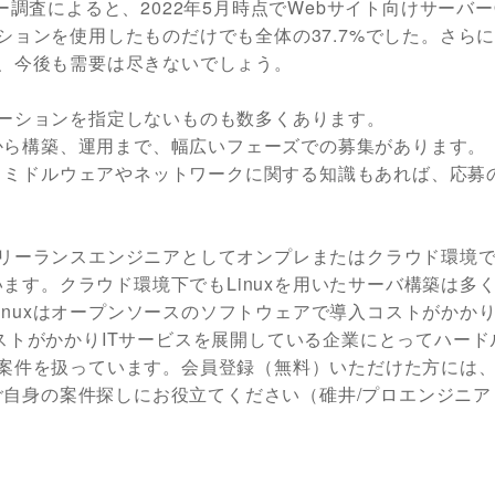
ジー調査によると、2022年5月時点でWebサイト向けサーバー
ーションを使用したものだけでも全体の37.7%でした。さら
く、今後も需要は尽きないでしょう。
ューションを指定しないものも数多くあります。
から構築、運用まで、幅広いフェーズでの募集があります。
、ミドルウェアやネットワークに関する知識もあれば、応募
のフリーランスエンジニアとしてオンプレまたはクラウド環境
ます。クラウド環境下でもLinuxを用いたサーバ構築は多
inuxはオープンソースのソフトウェアで導入コストがかか
コストがかかりITサービスを展開している企業にとってハード
ux案件を扱っています。会員登録（無料）いただけた方には
自身の案件探しにお役立てください（碓井/プロエンジニア