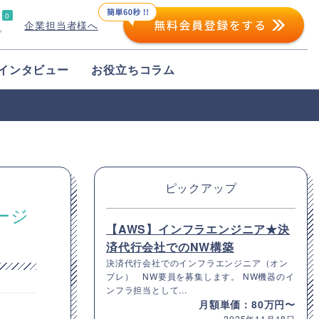
0
企業担当者様へ
プ
インタビュー
お役立ちコラム
ピックアップ
ージ
【AWS】インフラエンジニア★決
済代行会社でのNW構築
決済代行会社でのインフラエンジニア（オン
プレ） NW要員を募集します。 NW機器のイ
ンフラ担当として...
月額単価：80万円〜
2025年11月18日