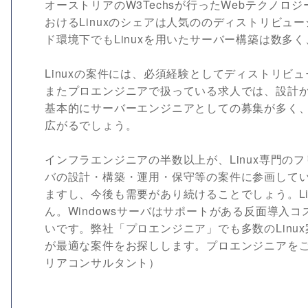
オーストリアのW3Techsが行ったWebテクノロ
おけるLinuxのシェアは人気ののディストリビュ
ド環境下でもLinuxを用いたサーバー構築は数多
Linuxの案件には、必須経験としてディストリビ
またプロエンジニアで扱っている求人では、設計
基本的にサーバーエンジニアとしての募集が多く
広がるでしょう。
インフラエンジニアの半数以上が、Linux専門
バの設計・構築・運用・保守等の案件に参画してい
ますし、今後も需要があり続けることでしょう。L
ん。Windowsサーバはサポートがある反面導入
いです。弊社「プロエンジニア」でも多数のLin
が最適な案件をお探しします。プロエンジニアをご
リアコンサルタント）