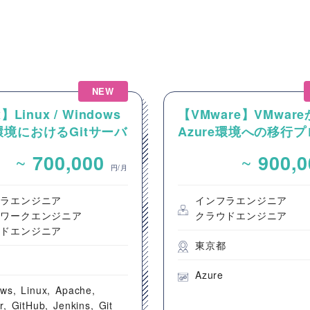
NEW
】Linux / Windows
【VMware】VMwar
境におけるGitサーバ
Azure環境への移行
CI/CD環境の構築案
クトにおける、P2V・
~
~
700,000
900,
ーバー移行業務
円/月
フラエンジニア
インフラエンジニア
トワークエンジニア
クラウドエンジニア
ウドエンジニア
東京都
都
Azure
ows
Linux
Apache
r
GitHub
Jenkins
Git