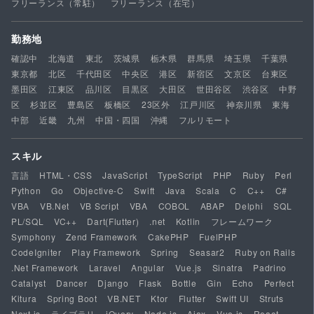
フリーランス（常駐）
フリーランス（在宅）
勤務地
確認中
北海道
東北
茨城県
栃木県
群馬県
埼玉県
千葉県
東京都
北区
千代田区
中央区
港区
新宿区
文京区
台東区
墨田区
江東区
品川区
目黒区
大田区
世田谷区
渋谷区
中野
区
杉並区
豊島区
板橋区
23区外
江戸川区
神奈川県
東海
中部
近畿
九州
中国・四国
沖縄
フルリモート
スキル
言語
HTML・CSS
JavaScript
TypeScript
PHP
Ruby
Perl
Python
Go
Objective-C
Swift
Java
Scala
C
C++
C#
VBA
VB.Net
VB Script
VBA
COBOL
ABAP
Delphi
SQL
PL/SQL
VC++
Dart(Flutter)
.net
Kotlin
フレームワーク
Symphony
Zend Framework
CakePHP
FuelPHP
CodeIgniter
Play Framework
Spring
Seasar2
Ruby on Rails
.Net Framework
Laravel
Angular
Vue.js
Sinatra
Padrino
Catalyst
Dancer
Django
Flask
Bottle
Gin
Echo
Perfect
Kitura
Spring Boot
VB.NET
Ktor
Flutter
Swift UI
Struts
Next.js
ライブラリ
jQuery
Node.js
Ajax
Vue.js
React