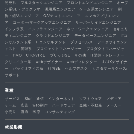
開発系
フルスタックエンジニア
フロントエンドエンジニア
オープ
ン系SE・プログラマ
汎用系エンジニア
ゲーム系エンジニア
制
御・組込エンジニア
QA/テストエンジニア
スマホアプリエンジニ
ア
コーダー/マークアップエンジニア
サーバーサイドエンジニア
インフラ系
インフラエンジニア
ネットワークエンジニア
セキュリ
ティエンジニア
クラウドエンジニア
データベースエンジニア
ITコ
ンサルタント系
ITコンサルタント
プリセールス
データサイエンテ
ィスト
管理系
プロジェクトマネージャー
プロダクトマネージャ
ー
PMO
CTO/VPoE
ブリッジSE
その他
IT講師・トレーナー
クリエイター系
webデザイナー
webディレクター
UI/UXデザイナ
ー
バックオフィス系
社内SE
ヘルプデスク
カスタマーサクセス/
サポート
業種
サービス
SIer
通信
インターネット
ソフトウェア
メディア
ゲーム
広告
web制作
ハードウェア
金融・不動産
メーカー
小売り
流通
医療
コンサルティング
就業形態