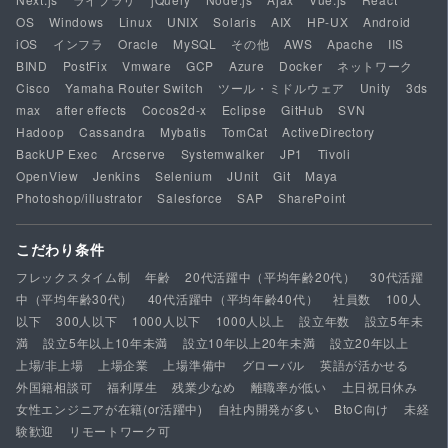
OS
Windows
Linux
UNIX
Solaris
AIX
HP-UX
Android
iOS
インフラ
Oracle
MySQL
その他
AWS
Apache
IIS
BIND
PostFix
Vmware
GCP
Azure
Docker
ネットワーク
Cisco
Yamaha Router Switch
ツール・ミドルウェア
Unity
3ds
max
after effects
Cocos2d-x
Eclipse
GitHub
SVN
Hadoop
Cassandra
Mybatis
TomCat
ActiveDirectory
BackUP Exec
Arcserve
Systemwalker
JP1
Tivoli
OpenView
Jenkins
Selenium
JUnit
Git
Maya
Photoshop/illustrator
Salesforce
SAP
SharePoint
こだわり条件
フレックスタイム制
年齢
20代活躍中（平均年齢20代）
30代活躍
中（平均年齢30代）
40代活躍中（平均年齢40代）
社員数
100人
以下
300人以下
1000人以下
1000人以上
設立年数
設立5年未
満
設立5年以上10年未満
設立10年以上20年未満
設立20年以上
上場/非上場
上場企業
上場準備中
グローバル
英語が活かせる
外国籍相談可
福利厚生
残業少なめ
離職率が低い
土日祝日休み
女性エンジニアが在籍(or活躍中)
自社内開発が多い
BtoC向け
未経
験歓迎
リモートワーク可