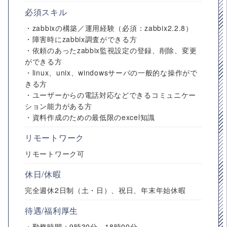
必須スキル
・zabbixの構築／運用経験（必須：zabbix2.2.8）
・障害時にzabbix調査ができる方
・依頼のあったzabbix監視設定の登録、削除、変更
ができる方
・linux、unix、windowsサーバの一般的な操作がで
きる方
・ユーザーからの電話対応などできるコミュニケー
ション能力がある方
・資料作成のための最低限のexcel知識
リモートワーク
リモートワーク可
休日/休暇
完全週休2日制（土・日）、祝日、年末年始休暇
待遇/福利厚生
・勤務時間：9時30分～18時00分