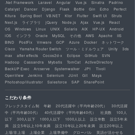
.Net Framework
Laravel
Angular
Vue.js
Sinatra
Padrino
Catalyst
Dancer
Django
Flask
Bottle
Gin
Echo
Perfect
Kitura
Spring Boot
VB.NET
Ktor
Flutter
Swift UI
Struts
Next.js
ライブラリ
jQuery
Node.js
Ajax
Vue.js
React
OS
Windows
Linux
UNIX
Solaris
AIX
HP-UX
Android
iOS
インフラ
Oracle
MySQL
その他
AWS
Apache
IIS
BIND
PostFix
Vmware
GCP
Azure
Docker
ネットワーク
Cisco
Yamaha Router Switch
ツール・ミドルウェア
Unity
3ds
max
after effects
Cocos2d-x
Eclipse
GitHub
SVN
Hadoop
Cassandra
Mybatis
TomCat
ActiveDirectory
BackUP Exec
Arcserve
Systemwalker
JP1
Tivoli
OpenView
Jenkins
Selenium
JUnit
Git
Maya
Photoshop/illustrator
Salesforce
SAP
SharePoint
こだわり条件
フレックスタイム制
年齢
20代活躍中（平均年齢20代）
30代活躍
中（平均年齢30代）
40代活躍中（平均年齢40代）
社員数
100人
以下
300人以下
1000人以下
1000人以上
設立年数
設立5年未
満
設立5年以上10年未満
設立10年以上20年未満
設立20年以上
上場/非上場
上場企業
上場準備中
グローバル
英語が活かせる