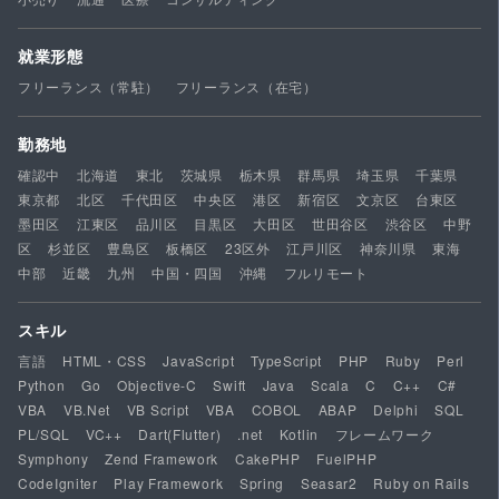
就業形態
フリーランス（常駐）
フリーランス（在宅）
勤務地
確認中
北海道
東北
茨城県
栃木県
群馬県
埼玉県
千葉県
東京都
北区
千代田区
中央区
港区
新宿区
文京区
台東区
墨田区
江東区
品川区
目黒区
大田区
世田谷区
渋谷区
中野
区
杉並区
豊島区
板橋区
23区外
江戸川区
神奈川県
東海
中部
近畿
九州
中国・四国
沖縄
フルリモート
スキル
言語
HTML・CSS
JavaScript
TypeScript
PHP
Ruby
Perl
Python
Go
Objective-C
Swift
Java
Scala
C
C++
C#
VBA
VB.Net
VB Script
VBA
COBOL
ABAP
Delphi
SQL
PL/SQL
VC++
Dart(Flutter)
.net
Kotlin
フレームワーク
Symphony
Zend Framework
CakePHP
FuelPHP
CodeIgniter
Play Framework
Spring
Seasar2
Ruby on Rails