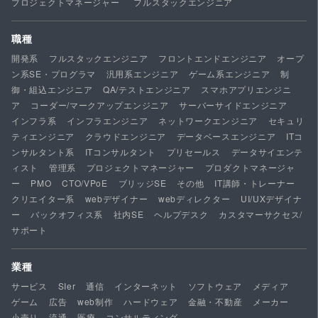
プロジェクトマネージャー
フルスタックエンジニア
職種
開発系
フルスタックエンジニア
フロントエンドエンジニア
オープ
ン系SE・プログラマ
汎用系エンジニア
ゲーム系エンジニア
制
御・組込エンジニア
QA/テストエンジニア
スマホアプリエンジニ
ア
コーダー/マークアップエンジニア
サーバーサイドエンジニア
インフラ系
インフラエンジニア
ネットワークエンジニア
セキュリ
ティエンジニア
クラウドエンジニア
データベースエンジニア
ITコ
ンサルタント系
ITコンサルタント
プリセールス
データサイエンテ
ィスト
管理系
プロジェクトマネージャー
プロダクトマネージャ
ー
PMO
CTO/VPoE
ブリッジSE
その他
IT講師・トレーナー
クリエイター系
webデザイナー
webディレクター
UI/UXデザイナ
ー
バックオフィス系
社内SE
ヘルプデスク
カスタマーサクセス/
サポート
業種
サービス
SIer
通信
インターネット
ソフトウェア
メディア
ゲーム
広告
web制作
ハードウェア
金融・不動産
メーカー
小売り
流通
医療
コンサルティング