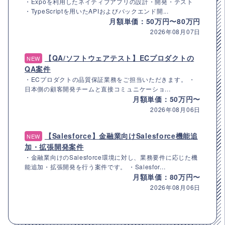
・Expoを利用したネイティブアプリの設計・開発・テスト
・TypeScriptを用いたAPIおよびバックエンド開...
月額単価：50万円〜80万円
2026年08月07日
【QA/ソフトウェアテスト】ECプロダクトの
NEW
QA案件
・ECプロダクトの品質保証業務をご担当いただきます。 ・
日本側の顧客開発チームと直接コミュニケーショ...
月額単価：50万円〜
2026年08月06日
【Salesforce】金融業向けSalesforce機能追
NEW
加・拡張開発案件
・金融業向けのSalesforce環境に対し、業務要件に応じた機
能追加・拡張開発を行う案件です。 ・Salesfor...
月額単価：80万円〜
2026年08月06日