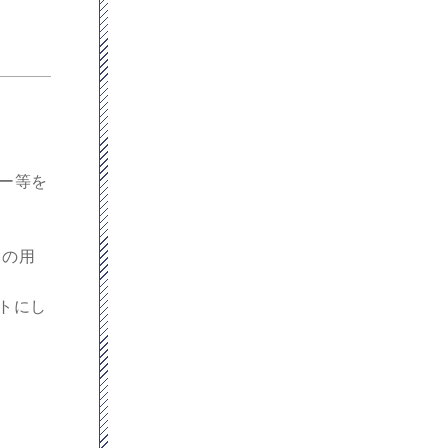
ー等を
その用
ットにし