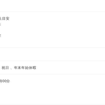
上目安
発
験
、祝日 、年末年始休暇
時00分