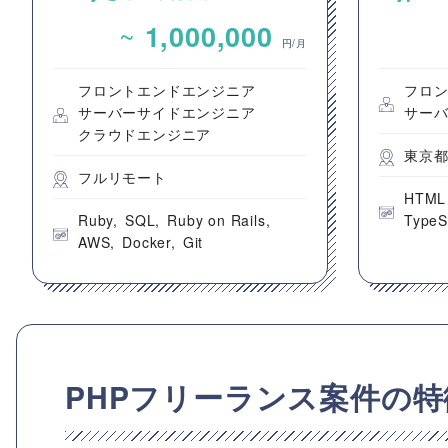
グプラットフォームのバック
動画コ
~
1,000,000
エンドエンジニア募集
のフロ
円/月
フロントエンドエンジニア
フロ
サーバーサイドエンジニア
サー
クラウドエンジニア
東京
フルリモート
HTML
Ruby
SQL
Ruby on Rails
TypeS
AWS
Docker
Git
PHPフリーランス案件の