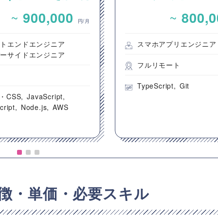
ンテンツ配信システム
を用いた新規モバイル
~
~
900,000
800,
ントエンド開発案件
開発案件
円/月
ントエンドエンジニア
スマホアプリエンジニア
バーサイドエンジニア
フルリモート
都
TypeScript
Git
・CSS
JavaScript
cript
Node.js
AWS
特徴・単価・必要スキル