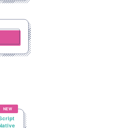
NEW
NEW
Script
【Salesforce】金融業向け
tive
Salesforce機能追加・拡張開