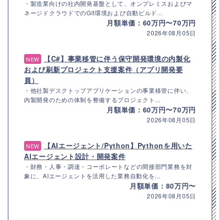
・製造業向けの社内開発基盤として、オンプレミスおよびマ
ネージドクラウドでのGit環境および自動ビルド...
月額単価：60万円〜70万円
2026年08月05日
【C#】事業移管に伴う保守開発環境の内製化
NEW
および刷新プロジェクト支援案件（アプリ開発要
員）
・他社製デスクトップアプリケーションの事業移管に伴い、
内製開発のための体制を整備するプロジェクト...
月額単価：60万円〜70万円
2026年08月05日
【AIエージェント/Python】Pythonを用いた
NEW
AIエージェント設計・開発案件
・財務・人事・調達・コーポレートなどの間接部門業務を対
象に、AIエージェントを活用した業務自動化を...
月額単価：80万円〜
2026年08月05日