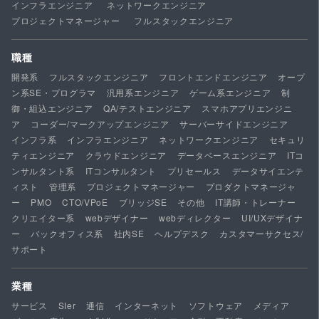
インフラエンジニア
ネットワークエンジニア
プロジェクトマネージャー
フルスタックエンジニア
職種
開発系
フルスタックエンジニア
フロントエンドエンジニア
オープ
ン系SE・プログラマ
汎用系エンジニア
ゲーム系エンジニア
制
御・組込エンジニア
QA/テストエンジニア
スマホアプリエンジニ
ア
コーダー/マークアップエンジニア
サーバーサイドエンジニア
インフラ系
インフラエンジニア
ネットワークエンジニア
セキュリ
ティエンジニア
クラウドエンジニア
データベースエンジニア
ITコ
ンサルタント系
ITコンサルタント
プリセールス
データサイエンテ
ィスト
管理系
プロジェクトマネージャー
プロダクトマネージャ
ー
PMO
CTO/VPoE
ブリッジSE
その他
IT講師・トレーナー
クリエイター系
webデザイナー
webディレクター
UI/UXデザイナ
ー
バックオフィス系
社内SE
ヘルプデスク
カスタマーサクセス/
サポート
業種
サービス
SIer
通信
インターネット
ソフトウェア
メディア