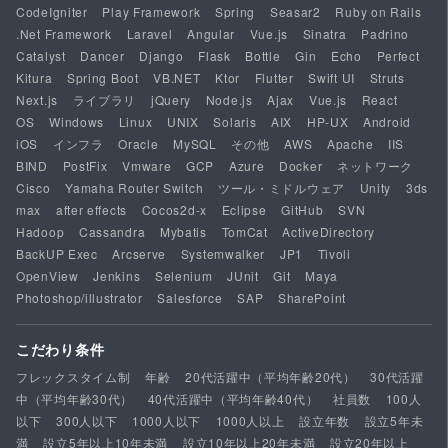
CodeIgniter
Play Framework
Spring
Seasar2
Ruby on Rails
.Net Framework
Laravel
Angular
Vue.js
Sinatra
Padrino
Catalyst
Dancer
Django
Flask
Bottle
Gin
Echo
Perfect
Kitura
Spring Boot
VB.NET
Ktor
Flutter
Swift UI
Struts
Next.js
ライブラリ
jQuery
Node.js
Ajax
Vue.js
React
OS
Windows
Linux
UNIX
Solaris
AIX
HP-UX
Android
iOS
インフラ
Oracle
MySQL
その他
AWS
Apache
IIS
BIND
PostFix
Vmware
GCP
Azure
Docker
ネットワーク
Cisco
Yamaha Router Switch
ツール・ミドルウェア
Unity
3ds
max
after effects
Cocos2d-x
Eclipse
GitHub
SVN
Hadoop
Cassandra
Mybatis
TomCat
ActiveDirectory
BackUP Exec
Arcserve
Systemwalker
JP1
Tivoli
OpenView
Jenkins
Selenium
JUnit
Git
Maya
Photoshop/illustrator
Salesforce
SAP
SharePoint
こだわり条件
フレックスタイム制
年齢
20代活躍中（平均年齢20代）
30代活躍
中（平均年齢30代）
40代活躍中（平均年齢40代）
社員数
100人
以下
300人以下
1000人以下
1000人以上
設立年数
設立5年未
満
設立5年以上10年未満
設立10年以上20年未満
設立20年以上