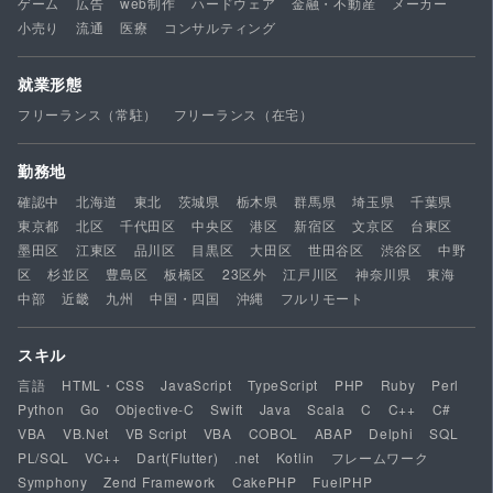
ゲーム
広告
web制作
ハードウェア
金融・不動産
メーカー
小売り
流通
医療
コンサルティング
就業形態
フリーランス（常駐）
フリーランス（在宅）
勤務地
確認中
北海道
東北
茨城県
栃木県
群馬県
埼玉県
千葉県
東京都
北区
千代田区
中央区
港区
新宿区
文京区
台東区
墨田区
江東区
品川区
目黒区
大田区
世田谷区
渋谷区
中野
区
杉並区
豊島区
板橋区
23区外
江戸川区
神奈川県
東海
中部
近畿
九州
中国・四国
沖縄
フルリモート
スキル
言語
HTML・CSS
JavaScript
TypeScript
PHP
Ruby
Perl
Python
Go
Objective-C
Swift
Java
Scala
C
C++
C#
VBA
VB.Net
VB Script
VBA
COBOL
ABAP
Delphi
SQL
PL/SQL
VC++
Dart(Flutter)
.net
Kotlin
フレームワーク
Symphony
Zend Framework
CakePHP
FuelPHP