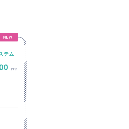
NEW
【Java】不動産向け情報サイ
システム
トの開発・運用におけるJava
を用いたHeroku連携案件
~
000
800,000
円/月
円/月
フロントエンドエンジニア
サーバーサイドエンジニア
東京都
TypeScript
Java
Vue.js
Spring Boot