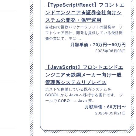
【TypeScript/React】フロントエ
ンドエンジニア★証券会社向けシ
ステムの開発・保守運用
自社内で複数パッケージソフトの開発や、ソ
フトウェア設計、開発を提供している受託開
発企業にて、主に ...
月額単価：70万円〜90万円
2025年06月08日
【JavaScript】フロントエンドエ
ンジニア★鉄鋼メーカー向け一般
管理系システムリプレイス
ホストで稼働している既存システムを
COBOL から Java へ移行する案件です。 ツ
ールで COBOL → Java 変...
月額単価：60万円〜
2025年05月21日