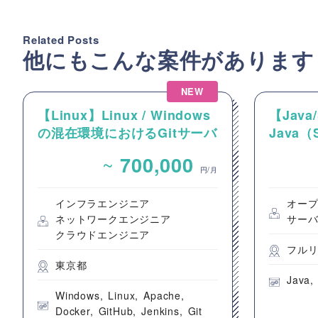
Related Posts
他にもこんな案件があります
NEW
【Linux】Linux / Windows
【Java/
の混在環境におけるGitサーバ
Java（
ーおよびCI/CD環境の構築案
た認証
~
700,000
件
円/月
インフラエンジニア
オープ
ネットワークエンジニア
サー
クラウドエンジニア
フル
東京都
Java
Windows
Linux
Apache
Docker
GitHub
Jenkins
Git