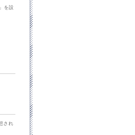
」を設
想され