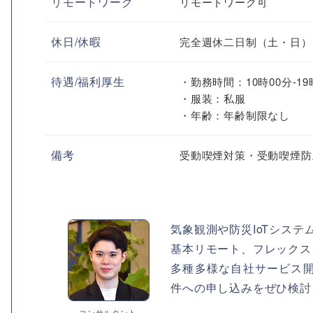
リモートワーク
リモートワーク可
休日/休暇
完全週休二日制（土・日）
待遇/福利厚生
・勤務時間：10時00分-1
・服装：私服
・年齢：年齢制限なし
備考
受動喫煙対策・受動喫煙防
気象観測や防災IoTシス
基本リモート、フレックス
多種多様な自社サービス
件への申し込みをぜひ検討
コンサルタント