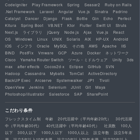
CodeIgniter
Play Framework
Spring
Seasar2
Ruby on Rails
.Net Framework
Laravel
Angular
Vue.js
Sinatra
Padrino
Catalyst
Dancer
Django
Flask
Bottle
Gin
Echo
Perfect
Kitura
Spring Boot
VB.NET
Ktor
Flutter
Swift UI
Struts
Next.js
ライブラリ
jQuery
Node.js
Ajax
Vue.js
React
OS
Windows
Linux
UNIX
Solaris
AIX
HP-UX
Android
iOS
インフラ
Oracle
MySQL
その他
AWS
Apache
IIS
BIND
PostFix
Vmware
GCP
Azure
Docker
ネットワーク
Cisco
Yamaha Router Switch
ツール・ミドルウェア
Unity
3ds
max
after effects
Cocos2d-x
Eclipse
GitHub
SVN
Hadoop
Cassandra
Mybatis
TomCat
ActiveDirectory
BackUP Exec
Arcserve
Systemwalker
JP1
Tivoli
OpenView
Jenkins
Selenium
JUnit
Git
Maya
Photoshop/illustrator
Salesforce
SAP
SharePoint
こだわり条件
フレックスタイム制
年齢
20代活躍中（平均年齢20代）
30代活躍
中（平均年齢30代）
40代活躍中（平均年齢40代）
社員数
100人
以下
300人以下
1000人以下
1000人以上
設立年数
設立5年未
満
設立5年以上10年未満
設立10年以上20年未満
設立20年以上