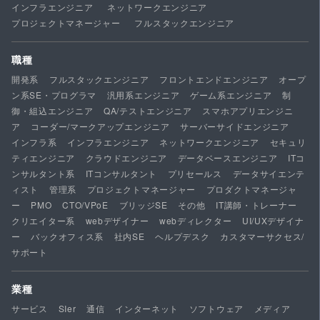
インフラエンジニア
ネットワークエンジニア
プロジェクトマネージャー
フルスタックエンジニア
職種
開発系
フルスタックエンジニア
フロントエンドエンジニア
オープ
ン系SE・プログラマ
汎用系エンジニア
ゲーム系エンジニア
制
御・組込エンジニア
QA/テストエンジニア
スマホアプリエンジニ
ア
コーダー/マークアップエンジニア
サーバーサイドエンジニア
インフラ系
インフラエンジニア
ネットワークエンジニア
セキュリ
ティエンジニア
クラウドエンジニア
データベースエンジニア
ITコ
ンサルタント系
ITコンサルタント
プリセールス
データサイエンテ
ィスト
管理系
プロジェクトマネージャー
プロダクトマネージャ
ー
PMO
CTO/VPoE
ブリッジSE
その他
IT講師・トレーナー
クリエイター系
webデザイナー
webディレクター
UI/UXデザイナ
ー
バックオフィス系
社内SE
ヘルプデスク
カスタマーサクセス/
サポート
業種
サービス
SIer
通信
インターネット
ソフトウェア
メディア