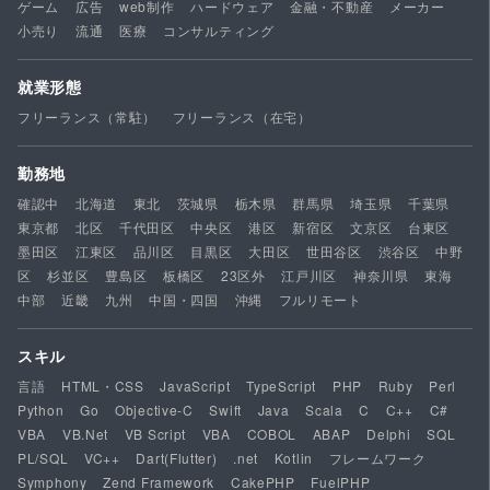
ゲーム
広告
web制作
ハードウェア
金融・不動産
メーカー
小売り
流通
医療
コンサルティング
就業形態
フリーランス（常駐）
フリーランス（在宅）
勤務地
確認中
北海道
東北
茨城県
栃木県
群馬県
埼玉県
千葉県
東京都
北区
千代田区
中央区
港区
新宿区
文京区
台東区
墨田区
江東区
品川区
目黒区
大田区
世田谷区
渋谷区
中野
区
杉並区
豊島区
板橋区
23区外
江戸川区
神奈川県
東海
中部
近畿
九州
中国・四国
沖縄
フルリモート
スキル
言語
HTML・CSS
JavaScript
TypeScript
PHP
Ruby
Perl
Python
Go
Objective-C
Swift
Java
Scala
C
C++
C#
VBA
VB.Net
VB Script
VBA
COBOL
ABAP
Delphi
SQL
PL/SQL
VC++
Dart(Flutter)
.net
Kotlin
フレームワーク
Symphony
Zend Framework
CakePHP
FuelPHP