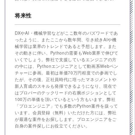
将来性
DXやAI・機械学習などがここ数年のバズワードであ
ったように、またここから数年間、引き続きAIや機
械学習は業界のトレンドであると予想します。また
その動きに伴い、Pythonの需要もWeb業界で伸びて
いくでしょう。弊社で支援しているエンジニアの方
の中には、Pythonエンジニアとして動画系Webベン
チャーに参画。最初は単価70万円程度での参画でし
たが、その後、正社員時代に培ったマネジメントや
新人育成のスキルも発揮できるようになり、現在で
はプロパーのテックリードの右腕ポジションとして
100万の単価を頂いているという方もいます。弊社
「プロエンジニア」でも多数のPython案件を扱って
います。会員登録（無料）いただけた方には、弊社
が最適な案件をお探しします。プロエンジニアをご
自身の案件探しにお役立てください。