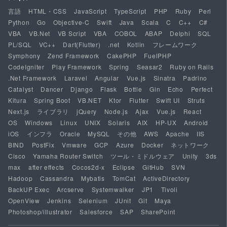
言語
HTML・CSS
JavaScript
TypeScript
PHP
Ruby
Perl
Python
Go
Objective-C
Swift
Java
Scala
C
C++
C#
VBA
VB.Net
VB Script
VBA
COBOL
ABAP
Delphi
SQL
PL/SQL
VC++
Dart(Flutter)
.net
Kotlin
フレームワーク
Symphony
Zend Framework
CakePHP
FuelPHP
CodeIgniter
Play Framework
Spring
Seasar2
Ruby on Rails
.Net Framework
Laravel
Angular
Vue.js
Sinatra
Padrino
Catalyst
Dancer
Django
Flask
Bottle
Gin
Echo
Perfect
Kitura
Spring Boot
VB.NET
Ktor
Flutter
Swift UI
Struts
Next.js
ライブラリ
jQuery
Node.js
Ajax
Vue.js
React
OS
Windows
Linux
UNIX
Solaris
AIX
HP-UX
Android
iOS
インフラ
Oracle
MySQL
その他
AWS
Apache
IIS
BIND
PostFix
Vmware
GCP
Azure
Docker
ネットワーク
Cisco
Yamaha Router Switch
ツール・ミドルウェア
Unity
3ds
max
after effects
Cocos2d-x
Eclipse
GitHub
SVN
Hadoop
Cassandra
Mybatis
TomCat
ActiveDirectory
BackUP Exec
Arcserve
Systemwalker
JP1
Tivoli
OpenView
Jenkins
Selenium
JUnit
Git
Maya
Photoshop/illustrator
Salesforce
SAP
SharePoint