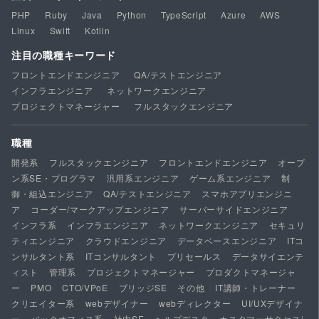
PHP
Ruby
Java
Python
TypeScript
Azure
AWS
Linux
Swift
Kotlin
注目の職種キーワード
フロントエンドエンジニア
QA/テストエンジニア
インフラエンジニア
ネットワークエンジニア
プロジェクトマネージャー
フルスタックエンジニア
職種
開発系
フルスタックエンジニア
フロントエンドエンジニア
オープ
ン系SE・プログラマ
汎用系エンジニア
ゲーム系エンジニア
制
御・組込エンジニア
QA/テストエンジニア
スマホアプリエンジニ
ア
コーダー/マークアップエンジニア
サーバーサイドエンジニア
インフラ系
インフラエンジニア
ネットワークエンジニア
セキュリ
ティエンジニア
クラウドエンジニア
データベースエンジニア
ITコ
ンサルタント系
ITコンサルタント
プリセールス
データサイエンテ
ィスト
管理系
プロジェクトマネージャー
プロダクトマネージャ
ー
PMO
CTO/VPoE
ブリッジSE
その他
IT講師・トレーナー
クリエイター系
webデザイナー
webディレクター
UI/UXデザイナ
ー
バックオフィス系
社内SE
ヘルプデスク
カスタマーサクセス/