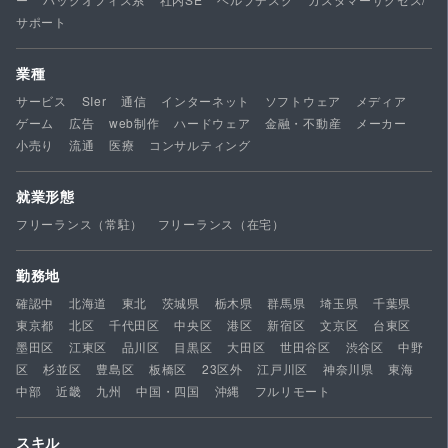
サポート
業種
サービス
SIer
通信
インターネット
ソフトウェア
メディア
ゲーム
広告
web制作
ハードウェア
金融・不動産
メーカー
小売り
流通
医療
コンサルティング
就業形態
フリーランス（常駐）
フリーランス（在宅）
勤務地
確認中
北海道
東北
茨城県
栃木県
群馬県
埼玉県
千葉県
東京都
北区
千代田区
中央区
港区
新宿区
文京区
台東区
墨田区
江東区
品川区
目黒区
大田区
世田谷区
渋谷区
中野
区
杉並区
豊島区
板橋区
23区外
江戸川区
神奈川県
東海
中部
近畿
九州
中国・四国
沖縄
フルリモート
スキル