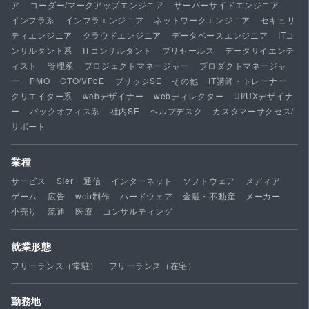
ア
コーダー/マークアップエンジニア
サーバーサイドエンジニア
インフラ系
インフラエンジニア
ネットワークエンジニア
セキュリ
ティエンジニア
クラウドエンジニア
データベースエンジニア
ITコ
ンサルタント系
ITコンサルタント
プリセールス
データサイエンテ
ィスト
管理系
プロジェクトマネージャー
プロダクトマネージャ
ー
PMO
CTO/VPoE
ブリッジSE
その他
IT講師・トレーナー
クリエイター系
webデザイナー
webディレクター
UI/UXデザイナ
ー
バックオフィス系
社内SE
ヘルプデスク
カスタマーサクセス/
サポート
業種
サービス
SIer
通信
インターネット
ソフトウェア
メディア
ゲーム
広告
web制作
ハードウェア
金融・不動産
メーカー
小売り
流通
医療
コンサルティング
就業形態
フリーランス（常駐）
フリーランス（在宅）
勤務地