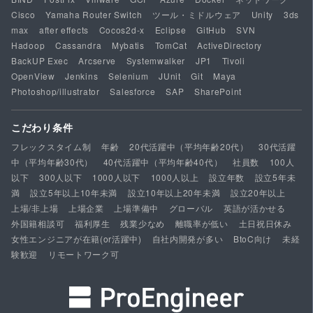
Cisco
Yamaha Router Switch
ツール・ミドルウェア
Unity
3ds
max
after effects
Cocos2d-x
Eclipse
GitHub
SVN
Hadoop
Cassandra
Mybatis
TomCat
ActiveDirectory
BackUP Exec
Arcserve
Systemwalker
JP1
Tivoli
OpenView
Jenkins
Selenium
JUnit
Git
Maya
Photoshop/illustrator
Salesforce
SAP
SharePoint
こだわり条件
フレックスタイム制
年齢
20代活躍中（平均年齢20代）
30代活躍
中（平均年齢30代）
40代活躍中（平均年齢40代）
社員数
100人
以下
300人以下
1000人以下
1000人以上
設立年数
設立5年未
満
設立5年以上10年未満
設立10年以上20年未満
設立20年以上
上場/非上場
上場企業
上場準備中
グローバル
英語が活かせる
外国籍相談可
福利厚生
残業少なめ
離職率が低い
土日祝日休み
女性エンジニアが在籍(or活躍中)
自社内開発が多い
BtoC向け
未経
験歓迎
リモートワーク可