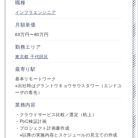
職種
インフラエンジニア
月額単価
60万円〜80万円
勤務エリア
東京都
千代田区
最寄り駅
基本リモートワーク
※出社時はグラントウキョウサウスタワー（エンドユ
ーザの客先）
業務内容
・クラウドサービス比較／選定（机上）
・PoC検証計画
・プロジェクト計画書作成
※以降の実施内容とスケジュールの見立ての作成