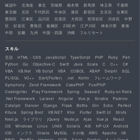
確認中
北海道
東北
茨城県
栃木県
群馬県
埼玉県
千葉県
東京都
北区
千代田区
中央区
港区
新宿区
文京区
台東区
墨田区
江東区
品川区
目黒区
大田区
世田谷区
渋谷区
中野
区
杉並区
豊島区
板橋区
23区外
江戸川区
神奈川県
東海
中部
近畿
九州
中国・四国
沖縄
フルリモート
スキル
言語
HTML・CSS
JavaScript
TypeScript
PHP
Ruby
Perl
Python
Go
Objective-C
Swift
Java
Scala
C
C++
C#
VBA
VB.Net
VB Script
VBA
COBOL
ABAP
Delphi
SQL
PL/SQL
VC++
Dart(Flutter)
.net
Kotlin
フレームワーク
Symphony
Zend Framework
CakePHP
FuelPHP
CodeIgniter
Play Framework
Spring
Seasar2
Ruby on Rails
.Net Framework
Laravel
Angular
Vue.js
Sinatra
Padrino
Catalyst
Dancer
Django
Flask
Bottle
Gin
Echo
Perfect
Kitura
Spring Boot
VB.NET
Ktor
Flutter
Swift UI
Struts
Next.js
ライブラリ
jQuery
Node.js
Ajax
Vue.js
React
OS
Windows
Linux
UNIX
Solaris
AIX
HP-UX
Android
iOS
インフラ
Oracle
MySQL
その他
AWS
Apache
IIS
BIND
PostFix
Vmware
GCP
Azure
Docker
ネットワーク