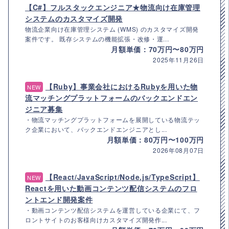
【C#】フルスタックエンジニア★物流向け在庫管理
システムのカスタマイズ開発
物流企業向け在庫管理システム (WMS) のカスタマイズ開発
案件です。 既存システムの機能拡張・改修・運...
月額単価：70万円〜80万円
2025年11月26日
【Ruby】事業会社におけるRubyを用いた物
NEW
流マッチングプラットフォームのバックエンドエン
ジニア募集
・物流マッチングプラットフォームを展開している物流テッ
ク企業において、バックエンドエンジニアとし...
月額単価：80万円〜100万円
2026年08月07日
【React/JavaScript/Node.js/TypeScript】
NEW
Reactを用いた動画コンテンツ配信システムのフロ
ントエンド開発案件
・動画コンテンツ配信システムを運営している企業にて、フ
ロントサイトのお客様向けカスタマイズ開発作...