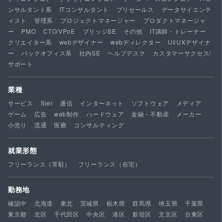
ンサルタント系
ITコンサルタント
プリセールス
データサイエンテ
ィスト
管理系
プロジェクトマネージャー
プロダクトマネージャ
ー
PMO
CTO/VPoE
ブリッジSE
その他
IT講師・トレーナー
クリエイター系
webデザイナー
webディレクター
UI/UXデザイナ
ー
バックオフィス系
社内SE
ヘルプデスク
カスタマーサクセス/
サポート
業種
サービス
SIer
通信
インターネット
ソフトウェア
メディア
ゲーム
広告
web制作
ハードウェア
金融・不動産
メーカー
小売り
流通
医療
コンサルティング
就業形態
フリーランス（常駐）
フリーランス（在宅）
勤務地
確認中
北海道
東北
茨城県
栃木県
群馬県
埼玉県
千葉県
東京都
北区
千代田区
中央区
港区
新宿区
文京区
台東区