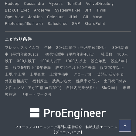
Hadoop
Cassandra
Mybatis
TomCat
ActiveDirectory
BackUP Exec
Arcserve
Systemwalker
JP1
Tivoli
OpenView
Jenkins
Selenium
JUnit
Git
Maya
Photoshop/illustrator
Salesforce
SAP
SharePoint
こだわり条件
フレックスタイム制
年齢
20代活躍中（平均年齢20代）
30代活躍
中（平均年齢30代）
40代活躍中（平均年齢40代）
社員数
100人
以下
300人以下
1000人以下
1000人以上
設立年数
設立5年未
満
設立5年以上10年未満
設立10年以上20年未満
設立20年以上
上場/非上場
上場企業
上場準備中
グローバル
英語が活かせる
外国籍相談可
福利厚生
残業少なめ
離職率が低い
土日祝日休み
女性エンジニアが在籍(or活躍中)
自社内開発が多い
BtoC向け
未経
験歓迎
リモートワーク可
フリーランスITエンジニア専門の案件紹介・転職支援エージェント
【プロエンジニア】