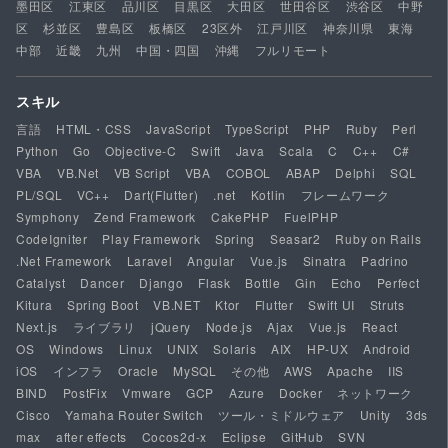
墨田区
江東区
品川区
目黒区
大田区
世田谷区
渋谷区
中野
区
杉並区
豊島区
板橋区
23区外
江戸川区
神奈川県
東海
中部
近畿
九州
中国・四国
沖縄
フルリモート
スキル
言語
HTML・CSS
JavaScript
TypeScript
PHP
Ruby
Perl
Python
Go
Objective-C
Swift
Java
Scala
C
C++
C#
VBA
VB.Net
VB Script
VBA
COBOL
ABAP
Delphi
SQL
PL/SQL
VC++
Dart(Flutter)
.net
Kotlin
フレームワーク
Symphony
Zend Framework
CakePHP
FuelPHP
CodeIgniter
Play Framework
Spring
Seasar2
Ruby on Rails
.Net Framework
Laravel
Angular
Vue.js
Sinatra
Padrino
Catalyst
Dancer
Django
Flask
Bottle
Gin
Echo
Perfect
Kitura
Spring Boot
VB.NET
Ktor
Flutter
Swift UI
Struts
Next.js
ライブラリ
jQuery
Node.js
Ajax
Vue.js
React
OS
Windows
Linux
UNIX
Solaris
AIX
HP-UX
Android
iOS
インフラ
Oracle
MySQL
その他
AWS
Apache
IIS
BIND
PostFix
Vmware
GCP
Azure
Docker
ネットワーク
Cisco
Yamaha Router Switch
ツール・ミドルウェア
Unity
3ds
max
after effects
Cocos2d-x
Eclipse
GitHub
SVN