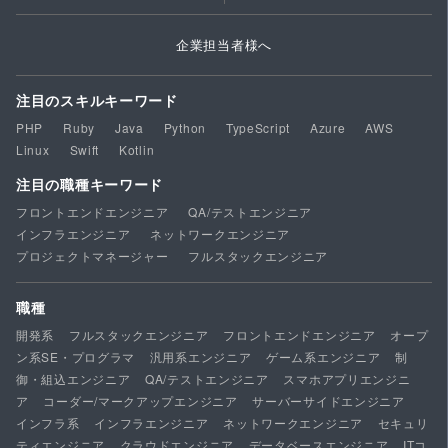
企業担当者様へ
注目のスキルキーワード
PHP
Ruby
Java
Python
TypeScript
Azure
AWS
Linux
Swift
Kotlin
注目の職種キーワード
フロントエンドエンジニア
QA/テストエンジニア
インフラエンジニア
ネットワークエンジニア
プロジェクトマネージャー
フルスタックエンジニア
職種
開発系
フルスタックエンジニア
フロントエンドエンジニア
オープ
ン系SE・プログラマ
汎用系エンジニア
ゲーム系エンジニア
制
御・組込エンジニア
QA/テストエンジニア
スマホアプリエンジニ
ア
コーダー/マークアップエンジニア
サーバーサイドエンジニア
インフラ系
インフラエンジニア
ネットワークエンジニア
セキュリ
ティエンジニア
クラウドエンジニア
データベースエンジニア
ITコ