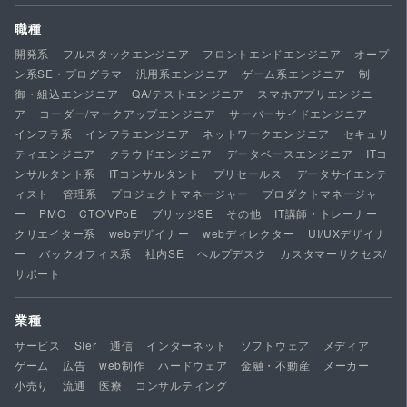
職種
開発系
フルスタックエンジニア
フロントエンドエンジニア
オープ
ン系SE・プログラマ
汎用系エンジニア
ゲーム系エンジニア
制
御・組込エンジニア
QA/テストエンジニア
スマホアプリエンジニ
ア
コーダー/マークアップエンジニア
サーバーサイドエンジニア
インフラ系
インフラエンジニア
ネットワークエンジニア
セキュリ
ティエンジニア
クラウドエンジニア
データベースエンジニア
ITコ
ンサルタント系
ITコンサルタント
プリセールス
データサイエンテ
ィスト
管理系
プロジェクトマネージャー
プロダクトマネージャ
ー
PMO
CTO/VPoE
ブリッジSE
その他
IT講師・トレーナー
クリエイター系
webデザイナー
webディレクター
UI/UXデザイナ
ー
バックオフィス系
社内SE
ヘルプデスク
カスタマーサクセス/
サポート
業種
サービス
SIer
通信
インターネット
ソフトウェア
メディア
ゲーム
広告
web制作
ハードウェア
金融・不動産
メーカー
小売り
流通
医療
コンサルティング