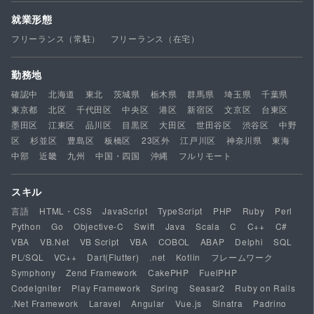
就業形態
フリーランス（常駐）
フリーランス（在宅）
勤務地
確認中
北海道
東北
茨城県
栃木県
群馬県
埼玉県
千葉県
東京都
北区
千代田区
中央区
港区
新宿区
文京区
台東区
墨田区
江東区
品川区
目黒区
大田区
世田谷区
渋谷区
中野
区
杉並区
豊島区
板橋区
23区外
江戸川区
神奈川県
東海
中部
近畿
九州
中国・四国
沖縄
フルリモート
スキル
言語
HTML・CSS
JavaScript
TypeScript
PHP
Ruby
Perl
Python
Go
Objective-C
Swift
Java
Scala
C
C++
C#
VBA
VB.Net
VB Script
VBA
COBOL
ABAP
Delphi
SQL
PL/SQL
VC++
Dart(Flutter)
.net
Kotlin
フレームワーク
Symphony
Zend Framework
CakePHP
FuelPHP
CodeIgniter
Play Framework
Spring
Seasar2
Ruby on Rails
.Net Framework
Laravel
Angular
Vue.js
Sinatra
Padrino