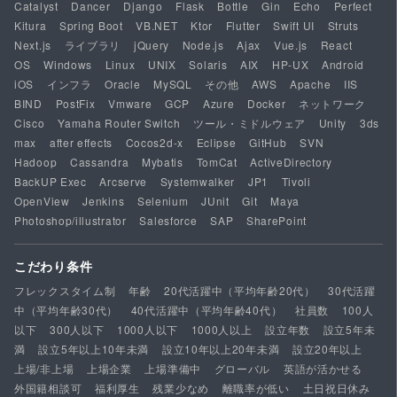
Catalyst
Dancer
Django
Flask
Bottle
Gin
Echo
Perfect
Kitura
Spring Boot
VB.NET
Ktor
Flutter
Swift UI
Struts
Next.js
ライブラリ
jQuery
Node.js
Ajax
Vue.js
React
OS
Windows
Linux
UNIX
Solaris
AIX
HP-UX
Android
iOS
インフラ
Oracle
MySQL
その他
AWS
Apache
IIS
BIND
PostFix
Vmware
GCP
Azure
Docker
ネットワーク
Cisco
Yamaha Router Switch
ツール・ミドルウェア
Unity
3ds
max
after effects
Cocos2d-x
Eclipse
GitHub
SVN
Hadoop
Cassandra
Mybatis
TomCat
ActiveDirectory
BackUP Exec
Arcserve
Systemwalker
JP1
Tivoli
OpenView
Jenkins
Selenium
JUnit
Git
Maya
Photoshop/illustrator
Salesforce
SAP
SharePoint
こだわり条件
フレックスタイム制
年齢
20代活躍中（平均年齢20代）
30代活躍
中（平均年齢30代）
40代活躍中（平均年齢40代）
社員数
100人
以下
300人以下
1000人以下
1000人以上
設立年数
設立5年未
満
設立5年以上10年未満
設立10年以上20年未満
設立20年以上
上場/非上場
上場企業
上場準備中
グローバル
英語が活かせる
外国籍相談可
福利厚生
残業少なめ
離職率が低い
土日祝日休み