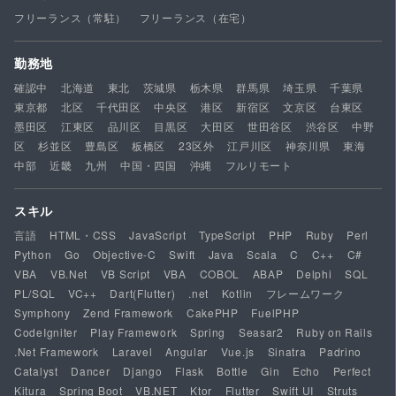
フリーランス（常駐）
フリーランス（在宅）
勤務地
確認中
北海道
東北
茨城県
栃木県
群馬県
埼玉県
千葉県
東京都
北区
千代田区
中央区
港区
新宿区
文京区
台東区
墨田区
江東区
品川区
目黒区
大田区
世田谷区
渋谷区
中野
区
杉並区
豊島区
板橋区
23区外
江戸川区
神奈川県
東海
中部
近畿
九州
中国・四国
沖縄
フルリモート
スキル
言語
HTML・CSS
JavaScript
TypeScript
PHP
Ruby
Perl
Python
Go
Objective-C
Swift
Java
Scala
C
C++
C#
VBA
VB.Net
VB Script
VBA
COBOL
ABAP
Delphi
SQL
PL/SQL
VC++
Dart(Flutter)
.net
Kotlin
フレームワーク
Symphony
Zend Framework
CakePHP
FuelPHP
CodeIgniter
Play Framework
Spring
Seasar2
Ruby on Rails
.Net Framework
Laravel
Angular
Vue.js
Sinatra
Padrino
Catalyst
Dancer
Django
Flask
Bottle
Gin
Echo
Perfect
Kitura
Spring Boot
VB.NET
Ktor
Flutter
Swift UI
Struts