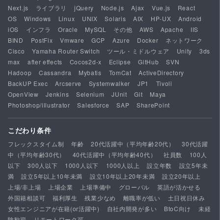
Next.js
ライブラリ
jQuery
Node.js
Ajax
Vue.js
React
OS
Windows
Linux
UNIX
Solaris
AIX
HP-UX
Android
iOS
インフラ
Oracle
MySQL
その他
AWS
Apache
IIS
BIND
PostFix
Vmware
GCP
Azure
Docker
ネットワーク
Cisco
Yamaha Router Switch
ツール・ミドルウェア
Unity
3ds
max
after effects
Cocos2d-x
Eclipse
GitHub
SVN
Hadoop
Cassandra
Mybatis
TomCat
ActiveDirectory
BackUP Exec
Arcserve
Systemwalker
JP1
Tivoli
OpenView
Jenkins
Selenium
JUnit
Git
Maya
Photoshop/illustrator
Salesforce
SAP
SharePoint
こだわり条件
フレックスタイム制
年齢
20代活躍中（平均年齢20代）
30代活躍
中（平均年齢30代）
40代活躍中（平均年齢40代）
社員数
100人
以下
300人以下
1000人以下
1000人以上
設立年数
設立5年未
満
設立5年以上10年未満
設立10年以上20年未満
設立20年以上
上場/非上場
上場企業
上場準備中
グローバル
英語が活かせる
外国籍相談可
福利厚生
残業少なめ
離職率が低い
土日祝日休み
女性エンジニアが在籍(or活躍中)
自社内開発が多い
BtoC向け
未経
験歓迎
リモートワーク可