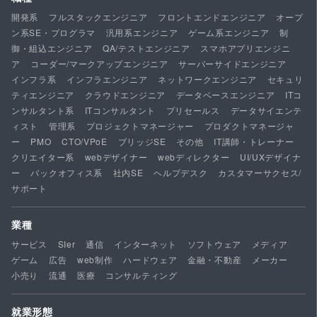
開発系
フルスタックエンジニア
フロントエンドエンジニア
オープ
ン系SE・プログラマ
汎用系エンジニア
ゲーム系エンジニア
制
御・組込エンジニア
QA/テストエンジニア
スマホアプリエンジニ
ア
コーダー/マークアップエンジニア
サーバーサイドエンジニア
インフラ系
インフラエンジニア
ネットワークエンジニア
セキュリ
ティエンジニア
クラウドエンジニア
データベースエンジニア
ITコ
ンサルタント系
ITコンサルタント
プリセールス
データサイエンテ
ィスト
管理系
プロジェクトマネージャー
プロダクトマネージャ
ー
PMO
CTO/VPoE
ブリッジSE
その他
IT講師・トレーナー
クリエイター系
webデザイナー
webディレクター
UI/UXデザイナ
ー
バックオフィス系
社内SE
ヘルプデスク
カスタマーサクセス/
サポート
業種
サービス
SIer
通信
インターネット
ソフトウェア
メディア
ゲーム
広告
web制作
ハードウェア
金融・不動産
メーカー
小売り
流通
医療
コンサルティング
就業形態