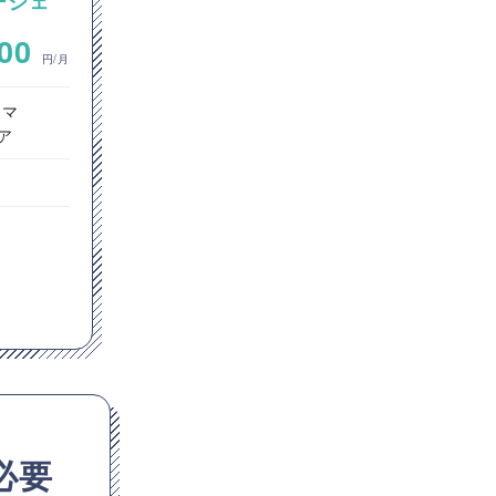
エージェ
の混在環境におけるGitサーバ
ーおよびCI/CD環境の構築案
~
000
700,000
件
円/月
円/月
ラマ
インフラエンジニア
ア
ネットワークエンジニア
クラウドエンジニア
東京都
Windows
Linux
Apache
Docker
GitHub
Jenkins
Git
必要