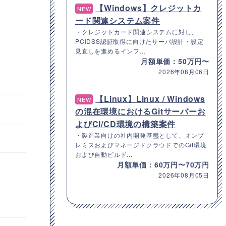
【Windows】クレジットカ
NEW
ード関連システム案件
・クレジットカード関連システムに対し、
PCIDSS認証取得に向けたサーバ設計・設定
見直しを進めるインフ...
月額単価：50万円〜
2026年08月06日
【Linux】Linux / Windows
NEW
の混在環境におけるGitサーバーお
よびCI/CD環境の構築案件
・製造業向けの社内開発基盤として、オンプ
レミスおよびマネージドクラウドでのGit環境
および自動ビルド...
月額単価：60万円〜70万円
2026年08月05日