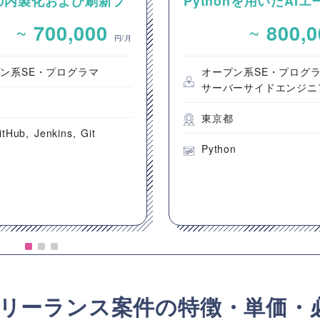
の内製化および刷新プ
Pythonを用いたAI
クト支援案件（アプリ
ント設計・開発案件
~
~
700,000
800,
員）
円/月
ン系SE・プログラマ
オープン系SE・プログ
サーバーサイドエンジニ
都
東京都
itHub
Jenkins
Git
Python
リーランス案件の特徴・単価・