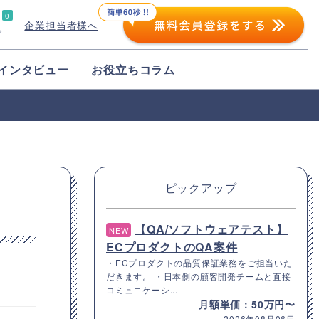
0
企業担当者様へ
プ
インタビュー
お役立ちコラム
ピックアップ
【QA/ソフトウェアテスト】
NEW
ECプロダクトのQA案件
・ECプロダクトの品質保証業務をご担当いた
だきます。 ・日本側の顧客開発チームと直接
コミュニケーシ...
月額単価：50万円〜
2026年08月06日