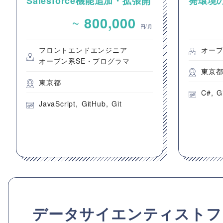
Salesforce機能追加・拡張開
発環境
発案件
ロジェ
~
800,000
開発要
円/月
フロントエンドエンジニア
オープ
オープン系SE・プログラマ
東京
東京都
C#
G
JavaScript
GitHub
Git
データサイエンティストフ