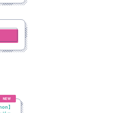
NEW
NEW
hon】
【Linux】Linux / Windows