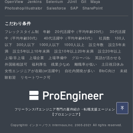
OpenView
Jenkins
Selenium
JUnit
Git
Maya
Photoshop/illustrator
Salesforce
SAP
SharePoint
こだわり条件
フレックスタイム制
年齢
20代活躍中（平均年齢20代）
30代活躍
中（平均年齢30代）
40代活躍中（平均年齢40代）
社員数
100人
以下
300人以下
1000人以下
1000人以上
設立年数
設立5年未
満
設立5年以上10年未満
設立10年以上20年未満
設立20年以上
上場/非上場
上場企業
上場準備中
グローバル
英語が活かせる
外国籍相談可
福利厚生
残業少なめ
離職率が低い
土日祝日休み
女性エンジニアが在籍(or活躍中)
自社内開発が多い
BtoC向け
未経
験歓迎
リモートワーク可
フリーランスITエンジニア専門の案件紹介・転職支援エージェント
【プロエンジニア】
Copyright© インターノウス internous,inc. 2005-2021 All rights reserved.