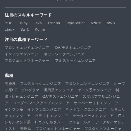
注目のスキルキーワード
PHP
Ruby
Java
Python
TypeScript
Azure
AWS
Linux
Swift
Kotlin
注目の職種キーワード
フロントエンドエンジニア
QA/テストエンジニア
インフラエンジニア
ネットワークエンジニア
プロジェクトマネージャー
フルスタックエンジニア
職種
開発系
フルスタックエンジニア
フロントエンドエンジニア
オープ
ン系SE・プログラマ
汎用系エンジニア
ゲーム系エンジニア
制
御・組込エンジニア
QA/テストエンジニア
スマホアプリエンジニ
ア
コーダー/マークアップエンジニア
サーバーサイドエンジニア
インフラ系
インフラエンジニア
ネットワークエンジニア
セキュリ
ティエンジニア
クラウドエンジニア
データベースエンジニア
ITコ
ンサルタント系
ITコンサルタント
プリセールス
データサイエンテ
ィスト
管理系
プロジェクトマネージャー
プロダクトマネージャ