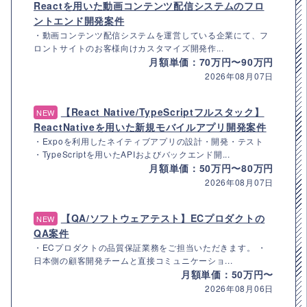
Reactを用いた動画コンテンツ配信システムのフロ
ントエンド開発案件
・動画コンテンツ配信システムを運営している企業にて、フ
ロントサイトのお客様向けカスタマイズ開発作...
月額単価：70万円〜90万円
2026年08月07日
【React Native/TypeScriptフルスタック】
NEW
ReactNativeを用いた新規モバイルアプリ開発案件
・Expoを利用したネイティブアプリの設計・開発・テスト
・TypeScriptを用いたAPIおよびバックエンド開...
月額単価：50万円〜80万円
2026年08月07日
【QA/ソフトウェアテスト】ECプロダクトの
NEW
QA案件
・ECプロダクトの品質保証業務をご担当いただきます。 ・
日本側の顧客開発チームと直接コミュニケーショ...
月額単価：50万円〜
2026年08月06日