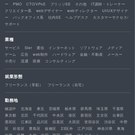
ー
PMO
CTO/VPoE
ブリッジSE
その他
IT講師・トレーナー
クリエイター系
webデザイナー
webディレクター
UI/UXデザイナ
ー
バックオフィス系
社内SE
ヘルプデスク
カスタマーサクセス/
サポート
業種
サービス
SIer
通信
インターネット
ソフトウェア
メディア
ゲーム
広告
web制作
ハードウェア
金融・不動産
メーカー
小売り
流通
医療
コンサルティング
就業形態
フリーランス（常駐）
フリーランス（在宅）
勤務地
確認中
北海道
東北
茨城県
栃木県
群馬県
埼玉県
千葉県
東京都
北区
千代田区
中央区
港区
新宿区
文京区
台東区
墨田区
江東区
品川区
目黒区
大田区
世田谷区
渋谷区
中野
区
杉並区
豊島区
板橋区
23区外
江戸川区
神奈川県
東海
中部
近畿
九州
中国・四国
沖縄
フルリモート