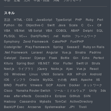
スキル
言語
HTML・CSS
JavaScript
TypeScript
PHP
Ruby
Perl
Python
Go
Objective-C
Swift
Java
Scala
C
C++
C#
VBA
VB.Net
VB Script
VBA
COBOL
ABAP
Delphi
SQL
PL/SQL
VC++
Dart(Flutter)
.net
Kotlin
フレームワーク
Symphony
Zend Framework
CakePHP
FuelPHP
CodeIgniter
Play Framework
Spring
Seasar2
Ruby on Rails
.Net Framework
Laravel
Angular
Vue.js
Sinatra
Padrino
Catalyst
Dancer
Django
Flask
Bottle
Gin
Echo
Perfect
Kitura
Spring Boot
VB.NET
Ktor
Flutter
Swift UI
Struts
Next.js
ライブラリ
jQuery
Node.js
Ajax
Vue.js
React
OS
Windows
Linux
UNIX
Solaris
AIX
HP-UX
Android
iOS
インフラ
Oracle
MySQL
その他
AWS
Apache
IIS
BIND
PostFix
Vmware
GCP
Azure
Docker
ネットワーク
Cisco
Yamaha Router Switch
ツール・ミドルウェア
Unity
3ds
max
after effects
Cocos2d-x
Eclipse
GitHub
SVN
Hadoop
Cassandra
Mybatis
TomCat
ActiveDirectory
BackUP Exec
Arcserve
Systemwalker
JP1
Tivoli