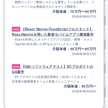
・動画コンテンツ配信システムを運営している企業にて、フ
ロントサイトのお客様向けカスタマイズ開発作...
月額単価：70万円〜90万円
2026年08月07日
【React Native/TypeScriptフルスタック】
NEW
ReactNativeを用いた新規モバイルアプリ開発案件
・Expoを利用したネイティブアプリの設計・開発・テスト
・TypeScriptを用いたAPIおよびバックエンド開...
月額単価：50万円〜80万円
2026年08月07日
【QA/ソフトウェアテスト】ECプロダクトの
NEW
QA案件
・ECプロダクトの品質保証業務をご担当いただきます。 ・
日本側の顧客開発チームと直接コミュニケーショ...
月額単価：50万円〜
2026年08月06日