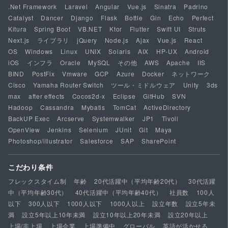
.Net Framework
Laravel
Angular
Vue.js
Sinatra
Padrino
Catalyst
Dancer
Django
Flask
Bottle
Gin
Echo
Perfect
Kitura
Spring Boot
VB.NET
Ktor
Flutter
Swift UI
Struts
Next.js
ライブラリ
jQuery
Node.js
Ajax
Vue.js
React
OS
Windows
Linux
UNIX
Solaris
AIX
HP-UX
Android
iOS
インフラ
Oracle
MySQL
その他
AWS
Apache
IIS
BIND
PostFix
Vmware
GCP
Azure
Docker
ネットワーク
Cisco
Yamaha Router Switch
ツール・ミドルウェア
Unity
3ds
max
after effects
Cocos2d-x
Eclipse
GitHub
SVN
Hadoop
Cassandra
Mybatis
TomCat
ActiveDirectory
BackUP Exec
Arcserve
Systemwalker
JP1
Tivoli
OpenView
Jenkins
Selenium
JUnit
Git
Maya
Photoshop/illustrator
Salesforce
SAP
SharePoint
こだわり条件
フレックスタイム制
年齢
20代活躍中（平均年齢20代）
30代活躍
中（平均年齢30代）
40代活躍中（平均年齢40代）
社員数
100人
以下
300人以下
1000人以下
1000人以上
設立年数
設立5年未
満
設立5年以上10年未満
設立10年以上20年未満
設立20年以上
上場/非上場
上場企業
上場準備中
グローバル
英語が活かせる