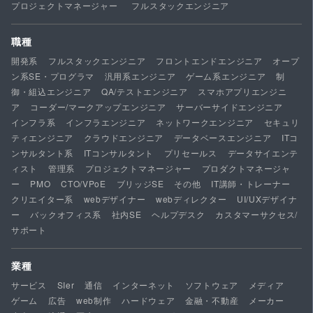
プロジェクトマネージャー
フルスタックエンジニア
職種
開発系
フルスタックエンジニア
フロントエンドエンジニア
オープ
ン系SE・プログラマ
汎用系エンジニア
ゲーム系エンジニア
制
御・組込エンジニア
QA/テストエンジニア
スマホアプリエンジニ
ア
コーダー/マークアップエンジニア
サーバーサイドエンジニア
インフラ系
インフラエンジニア
ネットワークエンジニア
セキュリ
ティエンジニア
クラウドエンジニア
データベースエンジニア
ITコ
ンサルタント系
ITコンサルタント
プリセールス
データサイエンテ
ィスト
管理系
プロジェクトマネージャー
プロダクトマネージャ
ー
PMO
CTO/VPoE
ブリッジSE
その他
IT講師・トレーナー
クリエイター系
webデザイナー
webディレクター
UI/UXデザイナ
ー
バックオフィス系
社内SE
ヘルプデスク
カスタマーサクセス/
サポート
業種
サービス
SIer
通信
インターネット
ソフトウェア
メディア
ゲーム
広告
web制作
ハードウェア
金融・不動産
メーカー