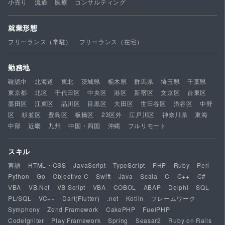
小売り
流通
医療
コンサルティング
就業形態
フリーランス（常駐）
フリーランス（在宅）
勤務地
確認中
北海道
東北
茨城県
栃木県
群馬県
埼玉県
千葉県
東京都
北区
千代田区
中央区
港区
新宿区
文京区
台東区
墨田区
江東区
品川区
目黒区
大田区
世田谷区
渋谷区
中野
区
杉並区
豊島区
板橋区
23区外
江戸川区
神奈川県
東海
中部
近畿
九州
中国・四国
沖縄
フルリモート
スキル
言語
HTML・CSS
JavaScript
TypeScript
PHP
Ruby
Perl
Python
Go
Objective-C
Swift
Java
Scala
C
C++
C#
VBA
VB.Net
VB Script
VBA
COBOL
ABAP
Delphi
SQL
PL/SQL
VC++
Dart(Flutter)
.net
Kotlin
フレームワーク
Symphony
Zend Framework
CakePHP
FuelPHP
CodeIgniter
Play Framework
Spring
Seasar2
Ruby on Rails