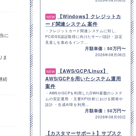
【Windows】クレジットカ
NEW
。
ード関連システム 案件
・クレジットカード関連システムに対し、
当に
PCIDSS認証取得に向けたサーバ設計・設定
見直しを進めるインフ...
月額単価：50万円〜
2026年08月06日
りま
【AWS/GCP/Linux】
NEW
AWS/GCPを用いたシステム運用
継続
案件
・AWSやGCPを利用したDWH基盤のシステ
ムの安定運用 ・主要KPI分析における開発や
設計 ・生成AI等を利用...
月額単価：50万円〜
2026年08月03日
【カスタマーサポート】サブスク