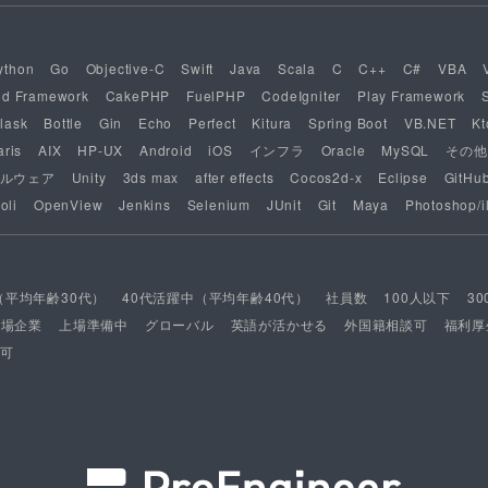
ython
Go
Objective-C
Swift
Java
Scala
C
C++
C#
VBA
nd Framework
CakePHP
FuelPHP
CodeIgniter
Play Framework
lask
Bottle
Gin
Echo
Perfect
Kitura
Spring Boot
VB.NET
Kt
aris
AIX
HP-UX
Android
iOS
インフラ
Oracle
MySQL
その他
ルウェア
Unity
3ds max
after effects
Cocos2d-x
Eclipse
GitHu
oli
OpenView
Jenkins
Selenium
JUnit
Git
Maya
Photoshop/il
（平均年齢30代）
40代活躍中（平均年齢40代）
社員数
100人以下
3
上場企業
上場準備中
グローバル
英語が活かせる
外国籍相談可
福利厚
可