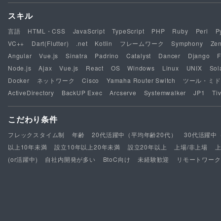
スキル
言語
HTML・CSS
JavaScript
TypeScript
PHP
Ruby
Perl
P
VC++
Dart(Flutter)
.net
Kotlin
フレームワーク
Symphony
Ze
Angular
Vue.js
Sinatra
Padrino
Catalyst
Dancer
Django
F
Node.js
Ajax
Vue.js
React
OS
Windows
Linux
UNIX
Sol
Docker
ネットワーク
Cisco
Yamaha Router Switch
ツール・ミド
ActiveDirectory
BackUP Exec
Arcserve
Systemwalker
JP1
Tiv
こだわり条件
フレックスタイム制
年齢
20代活躍中（平均年齢20代）
30代活躍中
以上10年未満
設立10年以上20年未満
設立20年以上
上場/非上場
(or活躍中)
自社内開発が多い
BtoC向け
未経験歓迎
リモートワーク