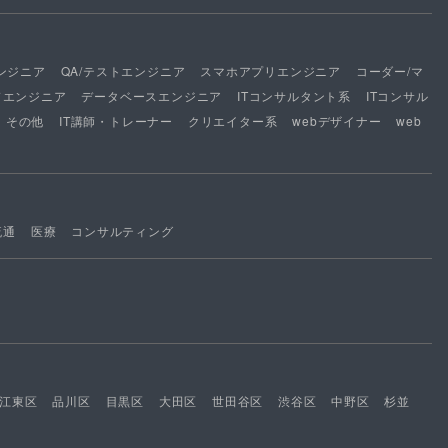
ンジニア
QA/テストエンジニア
スマホアプリエンジニア
コーダー/マ
ドエンジニア
データベースエンジニア
ITコンサルタント系
ITコンサル
その他
IT講師・トレーナー
クリエイター系
webデザイナー
web
流通
医療
コンサルティング
江東区
品川区
目黒区
大田区
世田谷区
渋谷区
中野区
杉並