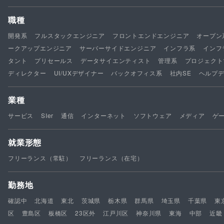
職種
開発系
フルスタックエンジニア
フロントエンドエンジニア
オープン
ークアップエンジニア
サーバーサイドエンジニア
インフラ系
インフ
タント
プリセールス
データサイエンティスト
管理系
プロジェクト
ディレクター
UI/UXデザイナー
バックオフィス系
社内SE
ヘルプ
業種
サービス
SIer
通信
インターネット
ソフトウェア
メディア
ゲ
就業形態
フリーランス（常駐）
フリーランス（在宅）
勤務地
確認中
北海道
東北
茨城県
栃木県
群馬県
埼玉県
千葉県
東
区
豊島区
板橋区
23区外
江戸川区
神奈川県
東海
中部
近畿