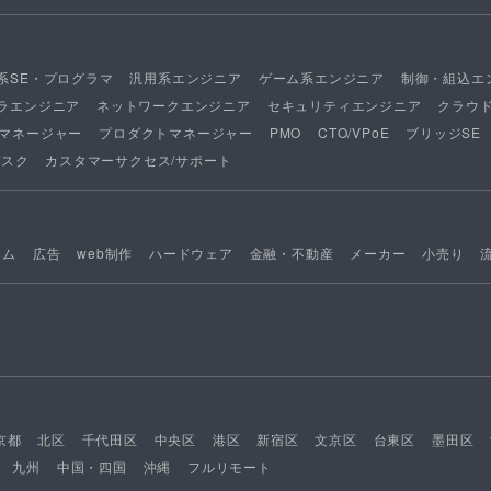
系SE・プログラマ
汎用系エンジニア
ゲーム系エンジニア
制御・組込エ
ラエンジニア
ネットワークエンジニア
セキュリティエンジニア
クラウ
マネージャー
プロダクトマネージャー
PMO
CTO/VPoE
ブリッジSE
デスク
カスタマーサクセス/サポート
ーム
広告
web制作
ハードウェア
金融・不動産
メーカー
小売り
京都
北区
千代田区
中央区
港区
新宿区
文京区
台東区
墨田区
九州
中国・四国
沖縄
フルリモート