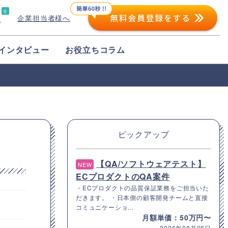
0
企業担当者様へ
プ
インタビュー
お役立ちコラム
ピックアップ
【QA/ソフトウェアテスト】
NEW
ECプロダクトのQA案件
・ECプロダクトの品質保証業務をご担当いた
だきます。 ・日本側の顧客開発チームと直接
コミュニケーショ...
月額単価：50万円〜
2026年08月06日