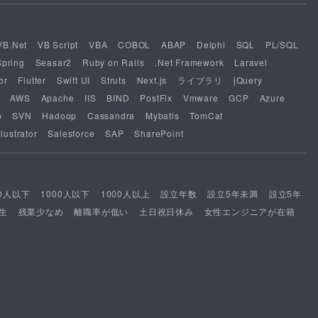
VB.Net
VB Script
VBA
COBOL
ABAP
Delphi
SQL
PL/SQL
Spring
Seasar2
Ruby on Rails
.Net Framework
Laravel
or
Flutter
Swift UI
Struts
Next.js
ライブラリ
jQuery
AWS
Apache
IIS
BIND
PostFix
Vmware
GCP
Azure
b
SVN
Hadoop
Cassandra
Mybatis
TomCat
lustrator
Salesforce
SAP
SharePoint
00人以下
1000人以下
1000人以上
設立年数
設立5年未満
設立5年
生
残業少なめ
離職率が低い
土日祝日休み
女性エンジニアが在籍