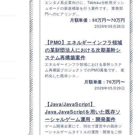
エンタメ系企業向けに、Tabeau分析用ダッシ
ュボードの新規構築を行う案件です。 業務部
門へのヒアリング...
月額単価：50万円〜70万円
2026年06月26日
【PMO】エネルギーインフラ領域
の某財団法人における次期基幹シ
ステム再構築案件
エネルギーインフラ領域における基幹システ
ム再構築プロジェクトでのPMO募集です。 老
朽化した既存シス...
月額単価：70万円〜
2026年05月29日
【Java/JavaScript】
Java,JavaScriptを用いた既存ソ
ーシャルゲーム運用・開発案件
ゲーム開発企業にて、同社で運営中の既存ソ
ーシャルゲームタイトルの運用・開発をご担