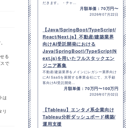
だきます。 ・チャ...
月額単価：70万円〜
2026年07月22日
【Java/SpringBoot/TypeScript/
React/Next.js】不動産/建築業界
す。
向けAI受託開発における
Java(SpringBoot)/TypeScript(N
させる
ext.js)を用いたフルスタックエン
ビスで
ジニア募集
不動産/建築業界をメインにレガシー業界向け
にAI SaaSを展開する事業会社にて、大手顧
客向けAI受託開発...
月額単価：70万円〜100万円
2026年07月02日
ラは
【Tableau】エンタメ系企業向け
タリ
Tableau分析ダッシュボード構築/
運用支援