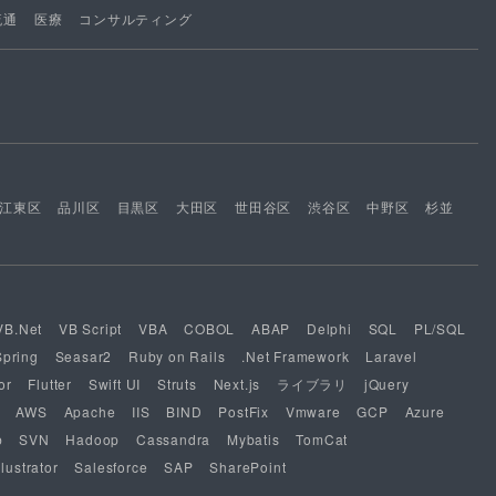
流通
医療
コンサルティング
江東区
品川区
目黒区
大田区
世田谷区
渋谷区
中野区
杉並
VB.Net
VB Script
VBA
COBOL
ABAP
Delphi
SQL
PL/SQL
Spring
Seasar2
Ruby on Rails
.Net Framework
Laravel
or
Flutter
Swift UI
Struts
Next.js
ライブラリ
jQuery
AWS
Apache
IIS
BIND
PostFix
Vmware
GCP
Azure
b
SVN
Hadoop
Cassandra
Mybatis
TomCat
lustrator
Salesforce
SAP
SharePoint