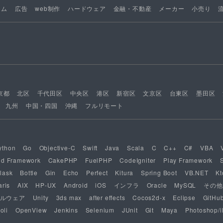
ーム
広告
web制作
ハードウェア
金融・不動産
メーカー
小売り
京都
北区
千代田区
中央区
港区
新宿区
文京区
台東区
墨田区
九州
中国・四国
沖縄
フルリモート
ython
Go
Objective-C
Swift
Java
Scala
C
C++
C#
VBA
nd Framework
CakePHP
FuelPHP
CodeIgniter
Play Framework
lask
Bottle
Gin
Echo
Perfect
Kitura
Spring Boot
VB.NET
Kt
aris
AIX
HP-UX
Android
iOS
インフラ
Oracle
MySQL
その他
ルウェア
Unity
3ds max
after effects
Cocos2d-x
Eclipse
GitHu
oli
OpenView
Jenkins
Selenium
JUnit
Git
Maya
Photoshop/il