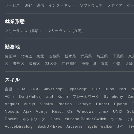
サービス
SIer
通信
インターネット
ソフトウェア
メディア
ゲ
就業形態
フリーランス（常駐）
フリーランス（在宅）
勤務地
確認中
北海道
東北
茨城県
栃木県
群馬県
埼玉県
千葉県
東
区
豊島区
板橋区
23区外
江戸川区
神奈川県
東海
中部
近畿
スキル
言語
HTML・CSS
JavaScript
TypeScript
PHP
Ruby
Perl
P
VC++
Dart(Flutter)
.net
Kotlin
フレームワーク
Symphony
Ze
Angular
Vue.js
Sinatra
Padrino
Catalyst
Dancer
Django
F
Node.js
Ajax
Vue.js
React
OS
Windows
Linux
UNIX
Sol
Docker
ネットワーク
Cisco
Yamaha Router Switch
ツール・ミド
ActiveDirectory
BackUP Exec
Arcserve
Systemwalker
JP1
Tiv