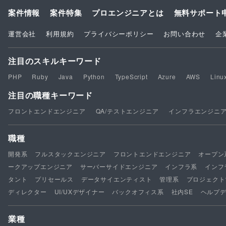
案件情報
案件特集
プロエンジニアとは
無料サポート
運営会社
利用規約
プライバシーポリシー
お問い合わせ
企
注目のスキルキーワード
PHP
Ruby
Java
Python
TypeScript
Azure
AWS
Linu
注目の職種キーワード
フロントエンドエンジニア
QA/テストエンジニア
インフラエンジニ
職種
開発系
フルスタックエンジニア
フロントエンドエンジニア
オープン
ークアップエンジニア
サーバーサイドエンジニア
インフラ系
インフ
タント
プリセールス
データサイエンティスト
管理系
プロジェクト
ディレクター
UI/UXデザイナー
バックオフィス系
社内SE
ヘルプ
業種