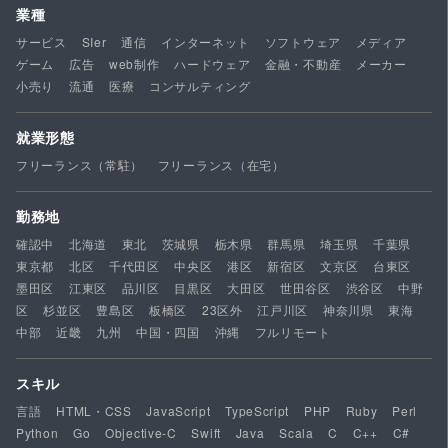
業種
サービス
SIer
通信
インターネット
ソフトウェア
メディア
ゲーム
広告
web制作
ハードウェア
金融・不動産
メーカー
小売り
流通
医療
コンサルティング
就業形態
フリーランス（常駐）
フリーランス（在宅）
勤務地
確認中
北海道
東北
茨城県
栃木県
群馬県
埼玉県
千葉県
東京都
北区
千代田区
中央区
港区
新宿区
文京区
台東区
墨田区
江東区
品川区
目黒区
大田区
世田谷区
渋谷区
中野
区
杉並区
豊島区
板橋区
23区外
江戸川区
神奈川県
東海
中部
近畿
九州
中国・四国
沖縄
フルリモート
スキル
言語
HTML・CSS
JavaScript
TypeScript
PHP
Ruby
Perl
Python
Go
Objective-C
Swift
Java
Scala
C
C++
C#