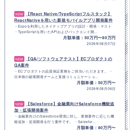
【React Native/TypeScriptフルスタック】
NEW
ReactNativeを用いた新規モバイルアプリ開発案件
・Expoを利用したネイティブアプリの設計・開発・テスト
・TypeScriptを用いたAPIおよびバックエンド開...
月額単価：50万円〜80万円
2026年08月07日
【QA/ソフトウェアテスト】ECプロダクトの
NEW
QA案件
・ECプロダクトの品質保証業務をご担当いただきます。 ・
日本側の顧客開発チームと直接コミュニケーショ...
月額単価：50万円〜
2026年08月06日
【Salesforce】金融業向けSalesforce機能追
NEW
加・拡張開発案件
・金融業向けのSalesforce環境に対し、業務要件に応じた機
能追加・拡張開発を行う案件です。 ・Salesfor...
月額単価：80万円〜