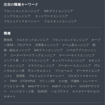
注目の職種キーワード
フロントエンドエンジニア
QA/テストエンジニア
インフラエンジニア
ネットワークエンジニア
プロジェクトマネージャー
フルスタックエンジニア
職種
開発系
フルスタックエンジニア
フロントエンドエンジニア
オープ
ン系SE・プログラマ
汎用系エンジニア
ゲーム系エンジニア
制
御・組込エンジニア
QA/テストエンジニア
スマホアプリエンジニ
ア
コーダー/マークアップエンジニア
サーバーサイドエンジニア
インフラ系
インフラエンジニア
ネットワークエンジニア
セキュリ
ティエンジニア
クラウドエンジニア
データベースエンジニア
ITコ
ンサルタント系
ITコンサルタント
プリセールス
データサイエンテ
ィスト
管理系
プロジェクトマネージャー
プロダクトマネージャ
ー
PMO
CTO/VPoE
ブリッジSE
その他
IT講師・トレーナー
クリエイター系
webデザイナー
webディレクター
UI/UXデザイナ
ー
バックオフィス系
社内SE
ヘルプデスク
カスタマーサクセス/
サポート