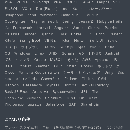
VBA
VB.Net
VB Script
VBA
COBOL
ABAP
Delphi
SQL
PL/SQL
VC++
Dart(Flutter)
.net
Kotlin
フレームワーク
Symphony
Zend Framework
CakePHP
FuelPHP
CodeIgniter
Play Framework
Spring
Seasar2
Ruby on Rails
.Net Framework
Laravel
Angular
Vue.js
Sinatra
Padrino
Catalyst
Dancer
Django
Flask
Bottle
Gin
Echo
Perfect
Kitura
Spring Boot
VB.NET
Ktor
Flutter
Swift UI
Struts
Next.js
ライブラリ
jQuery
Node.js
Ajax
Vue.js
React
OS
Windows
Linux
UNIX
Solaris
AIX
HP-UX
Android
iOS
インフラ
Oracle
MySQL
その他
AWS
Apache
IIS
BIND
PostFix
Vmware
GCP
Azure
Docker
ネットワーク
Cisco
Yamaha Router Switch
ツール・ミドルウェア
Unity
3ds
max
after effects
Cocos2d-x
Eclipse
GitHub
SVN
Hadoop
Cassandra
Mybatis
TomCat
ActiveDirectory
BackUP Exec
Arcserve
Systemwalker
JP1
Tivoli
OpenView
Jenkins
Selenium
JUnit
Git
Maya
Photoshop/illustrator
Salesforce
SAP
SharePoint
こだわり条件
フレックスタイム制
年齢
20代活躍中（平均年齢20代）
30代活躍