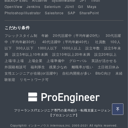
BackUP Exec
Arcserve
Systemwalker
JP1
Tivoli
OpenView
Jenkins
Selenium
JUnit
Git
Maya
Photoshop/illustrator
Salesforce
SAP
SharePoint
こだわり条件
フレックスタイム制
年齢
20代活躍中（平均年齢20代）
30代活躍
中（平均年齢30代）
40代活躍中（平均年齢40代）
社員数
100人
以下
300人以下
1000人以下
1000人以上
設立年数
設立5年未
満
設立5年以上10年未満
設立10年以上20年未満
設立20年以上
上場/非上場
上場企業
上場準備中
グローバル
英語が活かせる
外国籍相談可
福利厚生
残業少なめ
離職率が低い
土日祝日休み
女性エンジニアが在籍(or活躍中)
自社内開発が多い
BtoC向け
未経
験歓迎
リモートワーク可
フリーランスITエンジニア専門の案件紹介・転職支援エージェント
【プロエンジニア】
Copyright© インターノウス internous,inc. 2005-2021 All rights reserved.