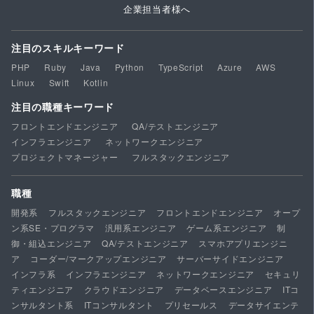
企業担当者様へ
注目のスキルキーワード
PHP
Ruby
Java
Python
TypeScript
Azure
AWS
Linux
Swift
Kotlin
注目の職種キーワード
フロントエンドエンジニア
QA/テストエンジニア
インフラエンジニア
ネットワークエンジニア
プロジェクトマネージャー
フルスタックエンジニア
職種
開発系
フルスタックエンジニア
フロントエンドエンジニア
オープ
ン系SE・プログラマ
汎用系エンジニア
ゲーム系エンジニア
制
御・組込エンジニア
QA/テストエンジニア
スマホアプリエンジニ
ア
コーダー/マークアップエンジニア
サーバーサイドエンジニア
インフラ系
インフラエンジニア
ネットワークエンジニア
セキュリ
ティエンジニア
クラウドエンジニア
データベースエンジニア
ITコ
ンサルタント系
ITコンサルタント
プリセールス
データサイエンテ