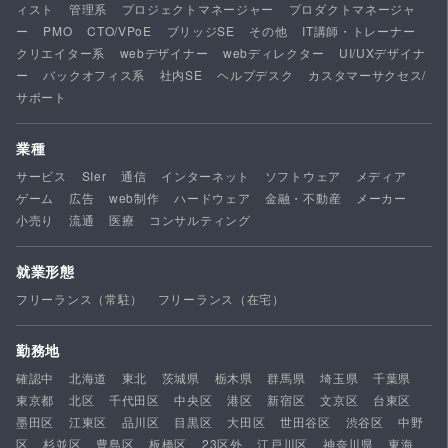
ィスト
管理系
プロジェクトマネージャー
プロダクトマネージャ
ー
PMO
CTO/VPoE
ブリッジSE
その他
IT講師・トレーナー
クリエイター系
webデザイナー
webディレクター
UI/UXデザイナ
ー
バックオフィス系
社内SE
ヘルプデスク
カスタマーサクセス/
サポート
業種
サービス
SIer
通信
インターネット
ソフトウェア
メディア
ゲーム
広告
web制作
ハードウェア
金融・不動産
メーカー
小売り
流通
医療
コンサルティング
就業形態
フリーランス（常駐）
フリーランス（在宅）
勤務地
確認中
北海道
東北
茨城県
栃木県
群馬県
埼玉県
千葉県
東京都
北区
千代田区
中央区
港区
新宿区
文京区
台東区
墨田区
江東区
品川区
目黒区
大田区
世田谷区
渋谷区
中野
区
杉並区
豊島区
板橋区
23区外
江戸川区
神奈川県
東海