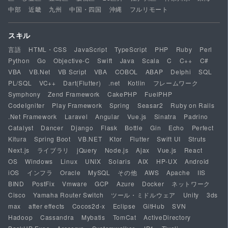
中部
近畿
九州
中国・四国
沖縄
フルリモート
スキル
言語
HTML・CSS
JavaScript
TypeScript
PHP
Ruby
Perl
Python
Go
Objective-C
Swift
Java
Scala
C
C++
C#
VBA
VB.Net
VB Script
VBA
COBOL
ABAP
Delphi
SQL
PL/SQL
VC++
Dart(Flutter)
.net
Kotlin
フレームワーク
Symphony
Zend Framework
CakePHP
FuelPHP
CodeIgniter
Play Framework
Spring
Seasar2
Ruby on Rails
.Net Framework
Laravel
Angular
Vue.js
Sinatra
Padrino
Catalyst
Dancer
Django
Flask
Bottle
Gin
Echo
Perfect
Kitura
Spring Boot
VB.NET
Ktor
Flutter
Swift UI
Struts
Next.js
ライブラリ
jQuery
Node.js
Ajax
Vue.js
React
OS
Windows
Linux
UNIX
Solaris
AIX
HP-UX
Android
iOS
インフラ
Oracle
MySQL
その他
AWS
Apache
IIS
BIND
PostFix
Vmware
GCP
Azure
Docker
ネットワーク
Cisco
Yamaha Router Switch
ツール・ミドルウェア
Unity
3ds
max
after effects
Cocos2d-x
Eclipse
GitHub
SVN
Hadoop
Cassandra
Mybatis
TomCat
ActiveDirectory