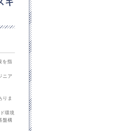
スキ
般を指
ジニア
ありま
ウド環境
基盤構