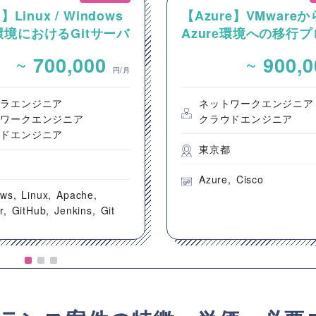
】Linux / Windows
【Azure】VMwareか
境におけるGitサーバ
Azure環境への移行
CI/CD環境の構築案
クトにおける新環境の
~
~
700,000
900,
ワークおよびAVS基
円/月
構築案件
フラエンジニア
ネットワークエンジニア
トワークエンジニア
クラウドエンジニア
ウドエンジニア
東京都
都
Azure
Cisco
ows
Linux
Apache
r
GitHub
Jenkins
Git