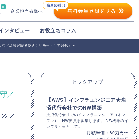
0
企業担当者様へ
プ
インタビュー
お役立ちコラム
★クラウド環境経験者優遇！リモート可で月60万～
ピックアップ
保守／
【AWS】インフラエンジニア★決
済代行会社でのNW構築
決済代行会社でのインフラエンジニア（オン
プレ） NW要員を募集します。 NW機器のイ
ンフラ担当として...
月額単価：80万円〜
2025年11月18日