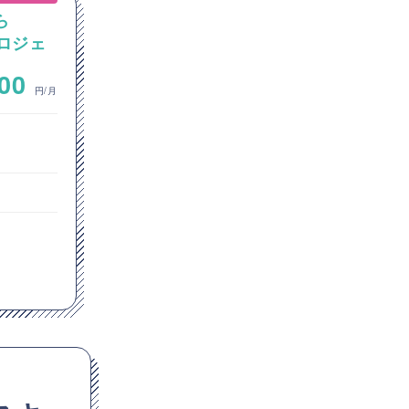
ら
【VMware】VMwareから
プロジェ
Azure環境への移行プロジェ
ネット
クトにおける、P2V・V2Vサ
~
000
900,000
盤の設計
ーバー移行業務
円/月
円/月
インフラエンジニア
クラウドエンジニア
東京都
Azure