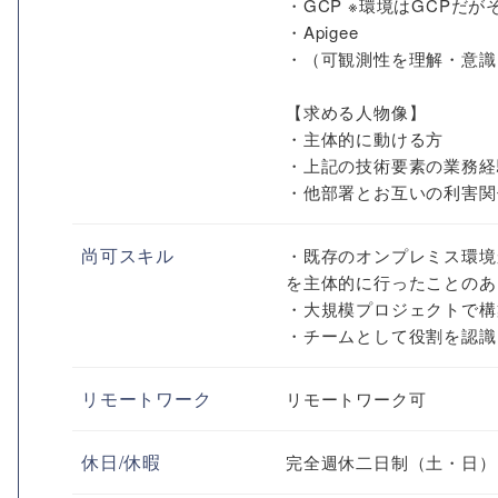
・GCP ※環境はGCPだが
・Apigee
・（可観測性を理解・意識
【求める人物像】
・主体的に動ける方
・上記の技術要素の業務経
・他部署とお互いの利害関
尚可スキル
・既存のオンプレミス環境
を主体的に行ったことのあ
・大規模プロジェクトで構
・チームとして役割を認識
リモートワーク
リモートワーク可
休日/休暇
完全週休二日制（土・日）