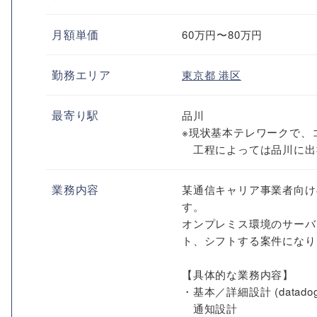
月額単価
60万円〜80万円
勤務エリア
東京都
港区
最寄り駅
品川
※現状基本テレワークで、
工程によっては品川に出
業務内容
某通信キャリア事業者向け
す。
オンプレミス環境のサーバで
ト、シフトする案件になり
【具体的な業務内容】
・基本／詳細設計 (datad
通知設計