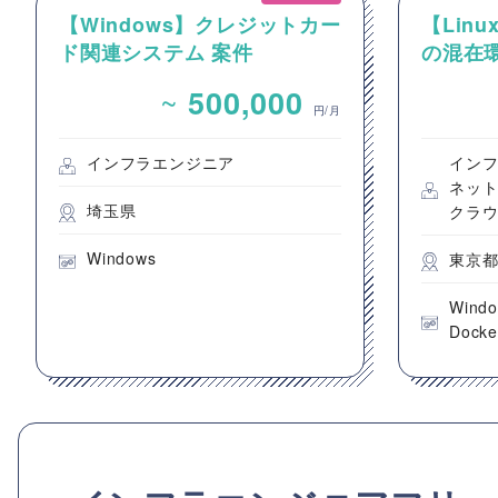
【Windows】クレジットカー
【Linux
ド関連システム 案件
の混在環
ーおよび
~
500,000
件
円/月
インフラエンジニア
イン
ネッ
埼玉県
クラ
Windows
東京
Wind
Docke