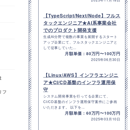
【TypeScript/Next/Node】フルス
タックエンジニア★AI系事業会社
でのプロダクト開発支援
生成AI分野で複数の事業を展開するスタート
アップ企業にて、フルスタックエンジニアと
して従事していた...
月額単価：80万円〜100万円
2025年06月30日
【Linux/AWS】インフラエンジニ
ま
ア★CI/CD基盤のインフラ運用保
守
リフ
システム開発事業を行ってる企業にて、
CI/CD基盤のインフラ運用保守案件にご参画
いただきます。 以下を...
月額単価：60万円〜100万円
2025年03月10日