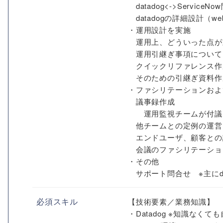
datadog<->Servic
datadogの詳細設計（w
・運用設計を実施
運用上、どういった点が
運用引継ぎ事項について
クイックリファレンス作
そのための引継ぎ資料作
・ファシリテーションおよ
議事録作成
運用監視チームが付議し
他チームとの定例の運営
エンドユーザ、顧客との
会議のファシリテーショ
・その他
サポート問合せ ※主にdat
必須スキル
【技術要素／業務知識】
・Datadog ※知識なく