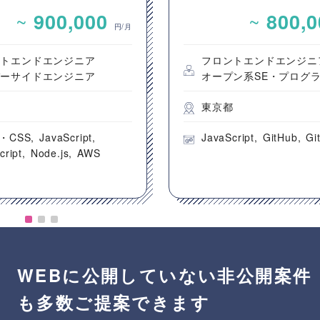
ンテンツ配信システム
発案件
~
~
900,000
800,
ントエンド開発案件
円/月
ントエンドエンジニア
フロントエンドエンジニ
バーサイドエンジニア
オープン系SE・プログ
都
東京都
・CSS
JavaScript
JavaScript
GitHub
Gi
cript
Node.js
AWS
WEBに公開していない非公開案件
も多数ご提案できます