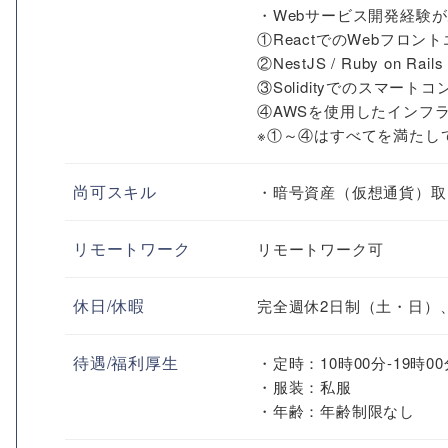
・Webサービス開発経験
①ReactでのWebフロ
②NestJS / Ruby on
③Solidityでのスマー
④AWSを使用したインフ
※①～④はすべてを満たし
尚可スキル
・暗号資産（仮想通貨）取引
リモートワーク
リモートワーク可
休日/休暇
完全週休2日制（土・日）
待遇/福利厚生
・定時：10時00分-19時00
・服装：私服
・年齢：年齢制限なし