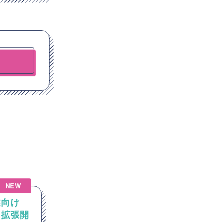
NEW
業向け
【AIエージェント/Python】
加・拡張開
Pythonを用いたAIエージェ