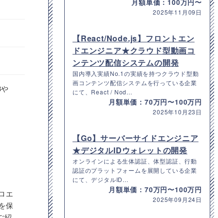
月額単価：100万円〜
2025年11月09日
【React/Node.js】フロントエン
ドエンジニア★クラウド型動画コ
ンテンツ配信システムの開発
国内導入実績No.1の実績を持つクラウド型動
画コンテンツ配信システムを行っている企業
3や
にて、React / Nod...
月額単価：70万円〜100万円
2025年10月23日
【Go】サーバーサイドエンジニア
★デジタルIDウォレットの開発
オンラインによる生体認証、体型認証、行動
認証のプラットフォームを展開している企業
にて、デジタルID...
月額単価：70万円〜100万円
ロエ
2025年09月24日
を保
ご紹