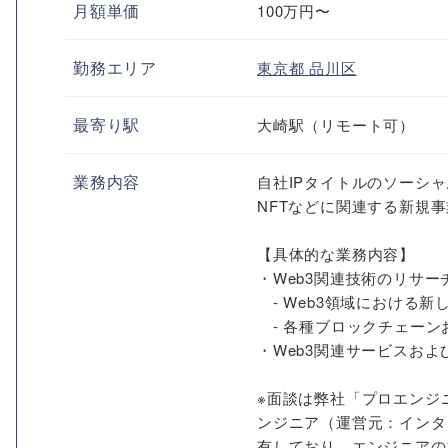
月額単価
100万円〜
勤務エリア
東京都
品川区
最寄り駅
大崎駅（リモート可）
業務内容
自社IPタイトルのソーシ
NFTなどに関連する新規
【具体的な業務内容】
・Web3関連技術のリサー
- Web3領域における
- 各種ブロックチェーン
・Web3関連サービスお
※面談は弊社「プロエンジ
ンジニア（運営元：インタ
有しており、エンジニアの