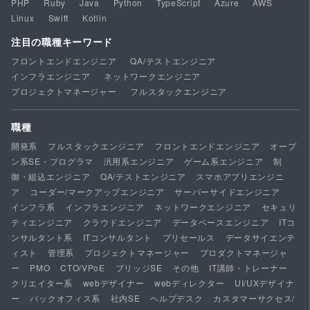
PHP
Ruby
Java
Python
TypeScript
Azure
AWS
Linux
Swift
Kotlin
注目の職種キーワード
フロントエンドエンジニア
QA/テストエンジニア
インフラエンジニア
ネットワークエンジニア
プロジェクトマネージャー
フルスタックエンジニア
職種
開発系
フルスタックエンジニア
フロントエンドエンジニア
オープ
ン系SE・プログラマ
汎用系エンジニア
ゲーム系エンジニア
制
御・組込エンジニア
QA/テストエンジニア
スマホアプリエンジニ
ア
コーダー/マークアップエンジニア
サーバーサイドエンジニア
インフラ系
インフラエンジニア
ネットワークエンジニア
セキュリ
ティエンジニア
クラウドエンジニア
データベースエンジニア
ITコ
ンサルタント系
ITコンサルタント
プリセールス
データサイエンテ
ィスト
管理系
プロジェクトマネージャー
プロダクトマネージャ
ー
PMO
CTO/VPoE
ブリッジSE
その他
IT講師・トレーナー
クリエイター系
webデザイナー
webディレクター
UI/UXデザイナ
ー
バックオフィス系
社内SE
ヘルプデスク
カスタマーサクセス/