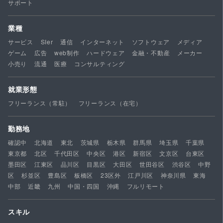
サポート
業種
サービス
SIer
通信
インターネット
ソフトウェア
メディア
ゲーム
広告
web制作
ハードウェア
金融・不動産
メーカー
小売り
流通
医療
コンサルティング
就業形態
フリーランス（常駐）
フリーランス（在宅）
勤務地
確認中
北海道
東北
茨城県
栃木県
群馬県
埼玉県
千葉県
東京都
北区
千代田区
中央区
港区
新宿区
文京区
台東区
墨田区
江東区
品川区
目黒区
大田区
世田谷区
渋谷区
中野
区
杉並区
豊島区
板橋区
23区外
江戸川区
神奈川県
東海
中部
近畿
九州
中国・四国
沖縄
フルリモート
スキル