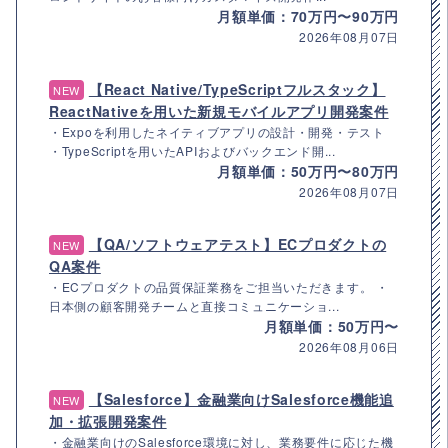
月額単価：70万円〜90万円
2026年08月07日
【React Native/TypeScriptフルスタック】
NEW
ReactNativeを用いた新規モバイルアプリ開発案件
・Expoを利用したネイティブアプリの設計・開発・テスト
・TypeScriptを用いたAPIおよびバックエンド開...
月額単価：50万円〜80万円
2026年08月07日
【QA/ソフトウェアテスト】ECプロダクトの
NEW
QA案件
・ECプロダクトの品質保証業務をご担当いただきます。 ・
日本側の顧客開発チームと直接コミュニケーショ...
月額単価：50万円〜
2026年08月06日
【Salesforce】金融業向けSalesforce機能追
NEW
加・拡張開発案件
・金融業向けのSalesforce環境に対し、業務要件に応じた機