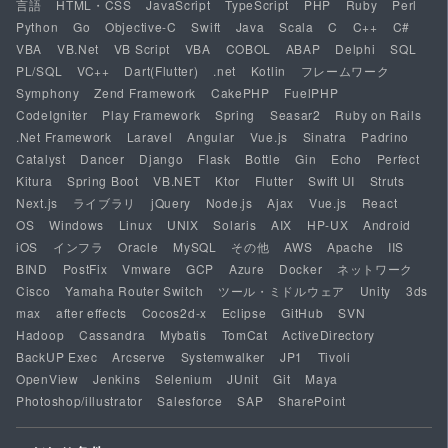
言語
HTML・CSS
JavaScript
TypeScript
PHP
Ruby
Perl
Python
Go
Objective-C
Swift
Java
Scala
C
C++
C#
VBA
VB.Net
VB Script
VBA
COBOL
ABAP
Delphi
SQL
PL/SQL
VC++
Dart(Flutter)
.net
Kotlin
フレームワーク
Symphony
Zend Framework
CakePHP
FuelPHP
CodeIgniter
Play Framework
Spring
Seasar2
Ruby on Rails
.Net Framework
Laravel
Angular
Vue.js
Sinatra
Padrino
Catalyst
Dancer
Django
Flask
Bottle
Gin
Echo
Perfect
Kitura
Spring Boot
VB.NET
Ktor
Flutter
Swift UI
Struts
Next.js
ライブラリ
jQuery
Node.js
Ajax
Vue.js
React
OS
Windows
Linux
UNIX
Solaris
AIX
HP-UX
Android
iOS
インフラ
Oracle
MySQL
その他
AWS
Apache
IIS
BIND
PostFix
Vmware
GCP
Azure
Docker
ネットワーク
Cisco
Yamaha Router Switch
ツール・ミドルウェア
Unity
3ds
max
after effects
Cocos2d-x
Eclipse
GitHub
SVN
Hadoop
Cassandra
Mybatis
TomCat
ActiveDirectory
BackUP Exec
Arcserve
Systemwalker
JP1
Tivoli
OpenView
Jenkins
Selenium
JUnit
Git
Maya
Photoshop/illustrator
Salesforce
SAP
SharePoint