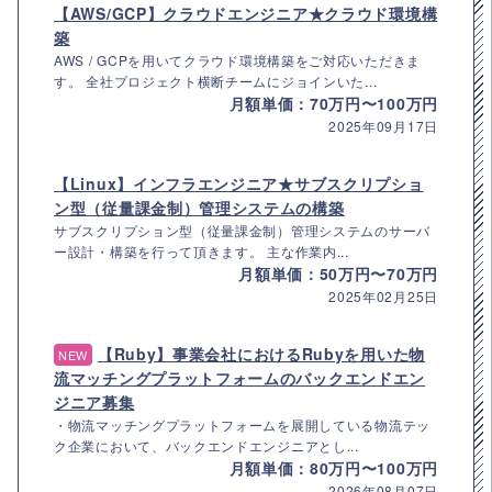
【AWS/GCP】クラウドエンジニア★クラウド環境構
築
AWS / GCPを用いてクラウド環境構築をご対応いただきま
す。 全社プロジェクト横断チームにジョインいた...
月額単価：70万円〜100万円
2025年09月17日
【Linux】インフラエンジニア★サブスクリプショ
ン型（従量課金制）管理システムの構築
サブスクリプション型（従量課金制）管理システムのサーバ
ー設計・構築を行って頂きます。 主な作業内...
月額単価：50万円〜70万円
2025年02月25日
【Ruby】事業会社におけるRubyを用いた物
NEW
流マッチングプラットフォームのバックエンドエン
ジニア募集
・物流マッチングプラットフォームを展開している物流テッ
ク企業において、バックエンドエンジニアとし...
月額単価：80万円〜100万円
2026年08月07日