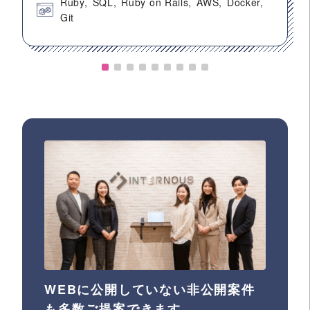
Ruby
SQL
Ruby on Rails
AWS
Docker
Git
WEBに公開していない非公開案件
も多数ご提案できます