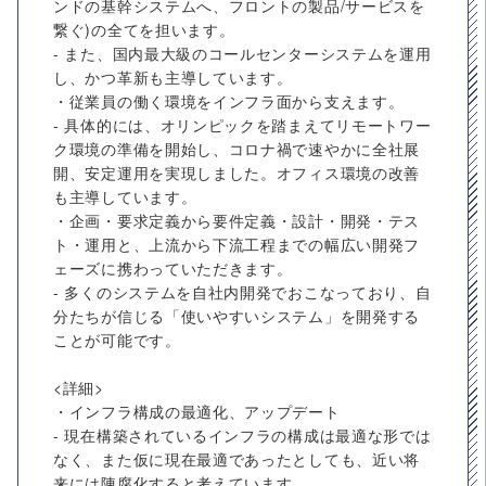
ンドの基幹システムへ、フロントの製品/サービスを
繋ぐ)の全てを担います。
- また、国内最大級のコールセンターシステムを運用
し、かつ革新も主導しています。
・従業員の働く環境をインフラ面から支えます。
- 具体的には、オリンピックを踏まえてリモートワー
ク環境の準備を開始し、コロナ禍で速やかに全社展
開、安定運用を実現しました。オフィス環境の改善
も主導しています。
・企画・要求定義から要件定義・設計・開発・テス
ト・運用と、上流から下流工程までの幅広い開発フ
ェーズに携わっていただきます。
- 多くのシステムを自社内開発でおこなっており、自
分たちが信じる「使いやすいシステム」を開発する
ことが可能です。
<詳細>
・インフラ構成の最適化、アップデート
- 現在構築されているインフラの構成は最適な形では
なく、また仮に現在最適であったとしても、近い将
来には陳腐化すると考えています。