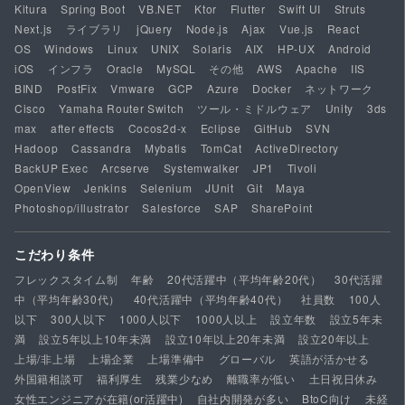
Kitura
Spring Boot
VB.NET
Ktor
Flutter
Swift UI
Struts
Next.js
ライブラリ
jQuery
Node.js
Ajax
Vue.js
React
OS
Windows
Linux
UNIX
Solaris
AIX
HP-UX
Android
iOS
インフラ
Oracle
MySQL
その他
AWS
Apache
IIS
BIND
PostFix
Vmware
GCP
Azure
Docker
ネットワーク
Cisco
Yamaha Router Switch
ツール・ミドルウェア
Unity
3ds
max
after effects
Cocos2d-x
Eclipse
GitHub
SVN
Hadoop
Cassandra
Mybatis
TomCat
ActiveDirectory
BackUP Exec
Arcserve
Systemwalker
JP1
Tivoli
OpenView
Jenkins
Selenium
JUnit
Git
Maya
Photoshop/illustrator
Salesforce
SAP
SharePoint
こだわり条件
フレックスタイム制
年齢
20代活躍中（平均年齢20代）
30代活躍
中（平均年齢30代）
40代活躍中（平均年齢40代）
社員数
100人
以下
300人以下
1000人以下
1000人以上
設立年数
設立5年未
満
設立5年以上10年未満
設立10年以上20年未満
設立20年以上
上場/非上場
上場企業
上場準備中
グローバル
英語が活かせる
外国籍相談可
福利厚生
残業少なめ
離職率が低い
土日祝日休み
女性エンジニアが在籍(or活躍中)
自社内開発が多い
BtoC向け
未経