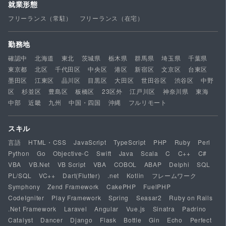
就業形態
フリーランス（常駐）
フリーランス（在宅）
勤務地
確認中
北海道
東北
茨城県
栃木県
群馬県
埼玉県
千葉県
東京都
北区
千代田区
中央区
港区
新宿区
文京区
台東区
墨田区
江東区
品川区
目黒区
大田区
世田谷区
渋谷区
中野
区
杉並区
豊島区
板橋区
23区外
江戸川区
神奈川県
東海
中部
近畿
九州
中国・四国
沖縄
フルリモート
スキル
言語
HTML・CSS
JavaScript
TypeScript
PHP
Ruby
Perl
Python
Go
Objective-C
Swift
Java
Scala
C
C++
C#
VBA
VB.Net
VB Script
VBA
COBOL
ABAP
Delphi
SQL
PL/SQL
VC++
Dart(Flutter)
.net
Kotlin
フレームワーク
Symphony
Zend Framework
CakePHP
FuelPHP
CodeIgniter
Play Framework
Spring
Seasar2
Ruby on Rails
.Net Framework
Laravel
Angular
Vue.js
Sinatra
Padrino
Catalyst
Dancer
Django
Flask
Bottle
Gin
Echo
Perfect