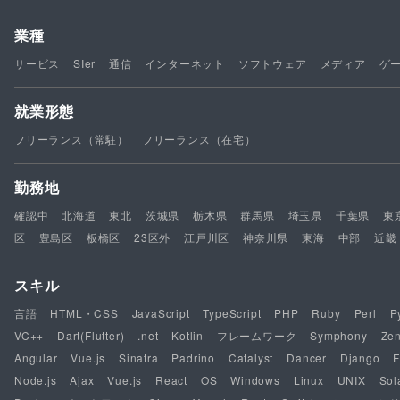
業種
サービス
SIer
通信
インターネット
ソフトウェア
メディア
ゲ
就業形態
フリーランス（常駐）
フリーランス（在宅）
勤務地
確認中
北海道
東北
茨城県
栃木県
群馬県
埼玉県
千葉県
東
区
豊島区
板橋区
23区外
江戸川区
神奈川県
東海
中部
近畿
スキル
言語
HTML・CSS
JavaScript
TypeScript
PHP
Ruby
Perl
P
VC++
Dart(Flutter)
.net
Kotlin
フレームワーク
Symphony
Ze
Angular
Vue.js
Sinatra
Padrino
Catalyst
Dancer
Django
F
Node.js
Ajax
Vue.js
React
OS
Windows
Linux
UNIX
Sol