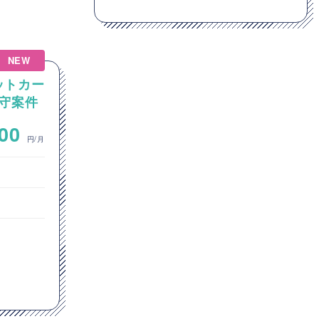
NEW
NEW
ットカー
【Linux】Linux / Windows
守案件
の混在環境におけるGitサーバ
ーおよびCI/CD環境の構築案
~
000
700,000
件
円/月
円/月
インフラエンジニア
ネットワークエンジニア
クラウドエンジニア
東京都
Windows
Linux
Apache
Docker
GitHub
Jenkins
Git