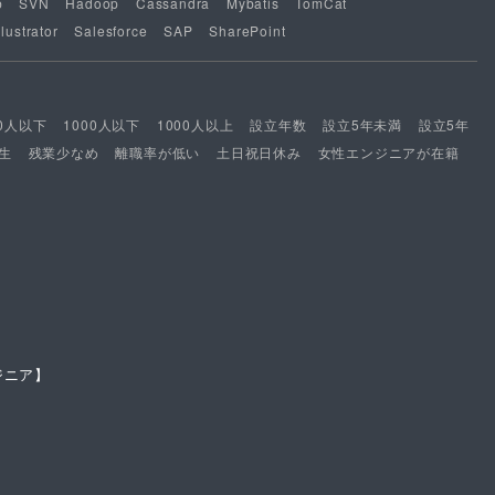
b
SVN
Hadoop
Cassandra
Mybatis
TomCat
lustrator
Salesforce
SAP
SharePoint
00人以下
1000人以下
1000人以上
設立年数
設立5年未満
設立5年
生
残業少なめ
離職率が低い
土日祝日休み
女性エンジニアが在籍
ジニア】