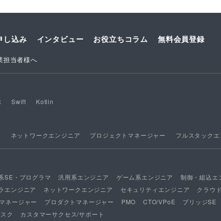
申し込み
インタビュー
お役立ちコラム
無料会員登録
業担当者様へ
x
Swift
Kotlin
ア
ネットワークエンジニア
プロジェクトマネージャー
フルスタックエ
系SE・プログラマ
汎用系エンジニア
ゲーム系エンジニア
制御・組込エ
ラエンジニア
ネットワークエンジニア
セキュリティエンジニア
クラウ
マネージャー
プロダクトマネージャー
PMO
CTO/VPoE
ブリッジSE
デスク
カスタマーサクセス/サポート