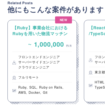
Related Posts
他にもこんな案件があります
NEW
【Ruby】事業会社における
【React
Rubyを用いた物流マッチン
/Type
グプラットフォームのバック
動画コ
~
1,000,000
エンドエンジニア募集
のフロ
円/月
フロントエンドエンジニア
フロ
サーバーサイドエンジニア
サー
クラウドエンジニア
東京
フルリモート
HTML
Ruby
SQL
Ruby on Rails
TypeS
AWS
Docker
Git