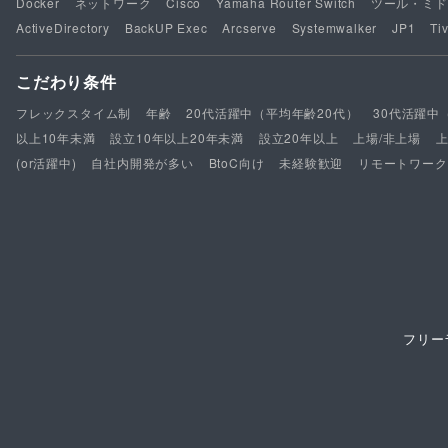
Docker
ネットワーク
Cisco
Yamaha Router Switch
ツール・ミド
ActiveDirectory
BackUP Exec
Arcserve
Systemwalker
JP1
Tiv
こだわり条件
フレックスタイム制
年齢
20代活躍中（平均年齢20代）
30代活躍中
以上10年未満
設立10年以上20年未満
設立20年以上
上場/非上場
(or活躍中)
自社内開発が多い
BtoC向け
未経験歓迎
リモートワーク
フリー