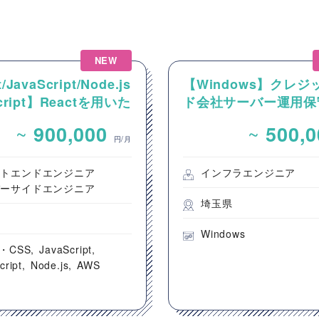
NEW
/JavaScript/Node.js
【Windows】クレジ
Script】Reactを用いた
ド会社サーバー運用保
ンテンツ配信システム
~
~
900,000
500,
ントエンド開発案件
円/月
ントエンドエンジニア
インフラエンジニア
バーサイドエンジニア
埼玉県
都
Windows
・CSS
JavaScript
cript
Node.js
AWS