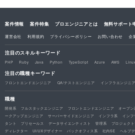
案件情報
案件特集
プロエンジニアとは
無料サポート
運営会社
利用規約
プライバシーポリシー
お問い合わせ
企
注目のスキルキーワード
PHP
Ruby
Java
Python
TypeScript
Azure
AWS
Linu
注目の職種キーワード
フロントエンドエンジニア
QA/テストエンジニア
インフラエンジニ
職種
開発系
フルスタックエンジニア
フロントエンドエンジニア
オープン
ークアップエンジニア
サーバーサイドエンジニア
インフラ系
インフ
タント
プリセールス
データサイエンティスト
管理系
プロジェクト
ディレクター
UI/UXデザイナー
バックオフィス系
社内SE
ヘルプ