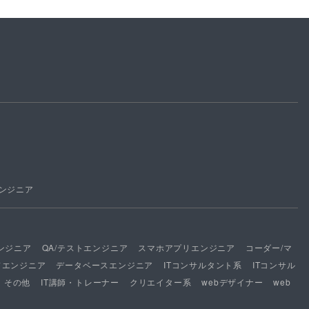
ンジニア
ンジニア
QA/テストエンジニア
スマホアプリエンジニア
コーダー/マ
ドエンジニア
データベースエンジニア
ITコンサルタント系
ITコンサル
その他
IT講師・トレーナー
クリエイター系
webデザイナー
web