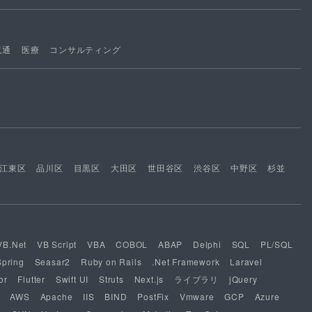
流通
医療
コンサルティング
江東区
品川区
目黒区
大田区
世田谷区
渋谷区
中野区
杉並
VB.Net
VB Script
VBA
COBOL
ABAP
Delphi
SQL
PL/SQL
Spring
Seasar2
Ruby on Rails
.Net Framework
Laravel
or
Flutter
Swift UI
Struts
Next.js
ライブラリ
jQuery
AWS
Apache
IIS
BIND
PostFix
Vmware
GCP
Azure