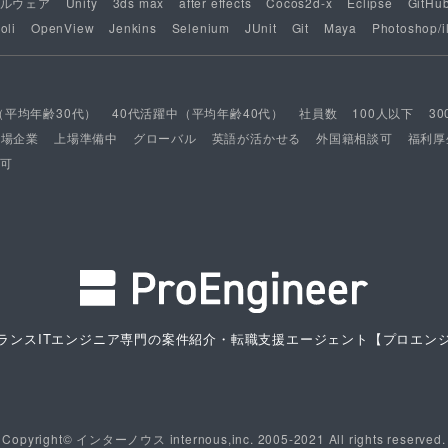
ルウェア
Unity
3ds max
after effects
Cocos2d-x
Eclipse
GitHu
oli
OpenView
Jenkins
Selenium
JUnit
Git
Maya
Photoshop/il
（平均年齢30代）
40代活躍中（平均年齢40代）
社員数
100人以下
3
上場企業
上場準備中
グローバル
英語が活かせる
外国籍相談可
福利厚
可
ランスITエンジニア専門の案件紹介・転職支援エージェント
【プロエン
Copyright© インターノウス internous,inc. 2005-2021 All rights reserved.