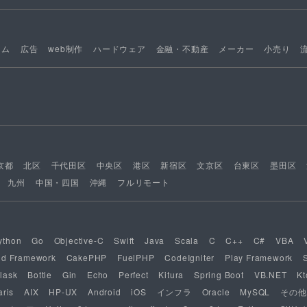
ーム
広告
web制作
ハードウェア
金融・不動産
メーカー
小売り
京都
北区
千代田区
中央区
港区
新宿区
文京区
台東区
墨田区
九州
中国・四国
沖縄
フルリモート
ython
Go
Objective-C
Swift
Java
Scala
C
C++
C#
VBA
nd Framework
CakePHP
FuelPHP
CodeIgniter
Play Framework
lask
Bottle
Gin
Echo
Perfect
Kitura
Spring Boot
VB.NET
Kt
aris
AIX
HP-UX
Android
iOS
インフラ
Oracle
MySQL
その他