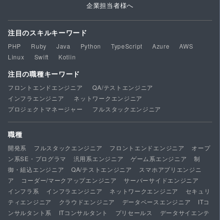
企業担当者様へ
注目のスキルキーワード
PHP
Ruby
Java
Python
TypeScript
Azure
AWS
Linux
Swift
Kotlin
注目の職種キーワード
フロントエンドエンジニア
QA/テストエンジニア
インフラエンジニア
ネットワークエンジニア
プロジェクトマネージャー
フルスタックエンジニア
職種
開発系
フルスタックエンジニア
フロントエンドエンジニア
オープ
ン系SE・プログラマ
汎用系エンジニア
ゲーム系エンジニア
制
御・組込エンジニア
QA/テストエンジニア
スマホアプリエンジニ
ア
コーダー/マークアップエンジニア
サーバーサイドエンジニア
インフラ系
インフラエンジニア
ネットワークエンジニア
セキュリ
ティエンジニア
クラウドエンジニア
データベースエンジニア
ITコ
ンサルタント系
ITコンサルタント
プリセールス
データサイエンテ