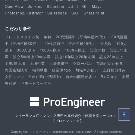
OpenView
Jenkins
Selenium
JUnit
Git
Maya
Photoshop/illustrator
Salesforce
SAP
SharePoint
こだわり条件
フレックスタイム制
年齢
20代活躍中（平均年齢20代）
30代活躍
中（平均年齢30代）
40代活躍中（平均年齢40代）
社員数
100人
以下
300人以下
1000人以下
1000人以上
設立年数
設立5年未
満
設立5年以上10年未満
設立10年以上20年未満
設立20年以上
上場/非上場
上場企業
上場準備中
グローバル
英語が活かせる
外国籍相談可
福利厚生
残業少なめ
離職率が低い
土日祝日休み
女性エンジニアが在籍(or活躍中)
自社内開発が多い
BtoC向け
未経
験歓迎
リモートワーク可
フリーランスITエンジニア専門の案件紹介・転職支援エージェント
【プロエンジニア】
Copyright© インターノウス internous,inc. 2005-2021 All rights reserved.