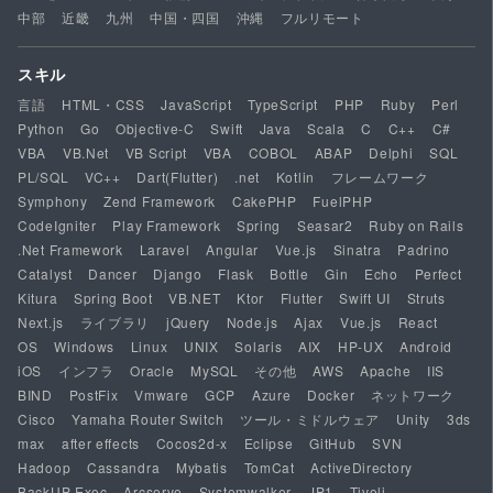
中部
近畿
九州
中国・四国
沖縄
フルリモート
スキル
言語
HTML・CSS
JavaScript
TypeScript
PHP
Ruby
Perl
Python
Go
Objective-C
Swift
Java
Scala
C
C++
C#
VBA
VB.Net
VB Script
VBA
COBOL
ABAP
Delphi
SQL
PL/SQL
VC++
Dart(Flutter)
.net
Kotlin
フレームワーク
Symphony
Zend Framework
CakePHP
FuelPHP
CodeIgniter
Play Framework
Spring
Seasar2
Ruby on Rails
.Net Framework
Laravel
Angular
Vue.js
Sinatra
Padrino
Catalyst
Dancer
Django
Flask
Bottle
Gin
Echo
Perfect
Kitura
Spring Boot
VB.NET
Ktor
Flutter
Swift UI
Struts
Next.js
ライブラリ
jQuery
Node.js
Ajax
Vue.js
React
OS
Windows
Linux
UNIX
Solaris
AIX
HP-UX
Android
iOS
インフラ
Oracle
MySQL
その他
AWS
Apache
IIS
BIND
PostFix
Vmware
GCP
Azure
Docker
ネットワーク
Cisco
Yamaha Router Switch
ツール・ミドルウェア
Unity
3ds
max
after effects
Cocos2d-x
Eclipse
GitHub
SVN
Hadoop
Cassandra
Mybatis
TomCat
ActiveDirectory
BackUP Exec
Arcserve
Systemwalker
JP1
Tivoli