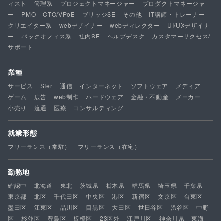
ィスト
管理系
プロジェクトマネージャー
プロダクトマネージャ
ー
PMO
CTO/VPoE
ブリッジSE
その他
IT講師・トレーナー
クリエイター系
webデザイナー
webディレクター
UI/UXデザイナ
ー
バックオフィス系
社内SE
ヘルプデスク
カスタマーサクセス/
サポート
業種
サービス
SIer
通信
インターネット
ソフトウェア
メディア
ゲーム
広告
web制作
ハードウェア
金融・不動産
メーカー
小売り
流通
医療
コンサルティング
就業形態
フリーランス（常駐）
フリーランス（在宅）
勤務地
確認中
北海道
東北
茨城県
栃木県
群馬県
埼玉県
千葉県
東京都
北区
千代田区
中央区
港区
新宿区
文京区
台東区
墨田区
江東区
品川区
目黒区
大田区
世田谷区
渋谷区
中野
区
杉並区
豊島区
板橋区
23区外
江戸川区
神奈川県
東海