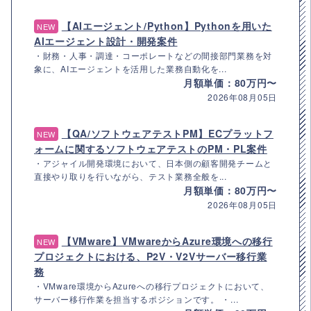
【AIエージェント/Python】Pythonを用いた
NEW
AIエージェント設計・開発案件
・財務・人事・調達・コーポレートなどの間接部門業務を対
象に、AIエージェントを活用した業務自動化を...
月額単価：80万円〜
2026年08月05日
【QA/ソフトウェアテストPM】ECプラットフ
NEW
ォームに関するソフトウェアテストのPM・PL案件
・アジャイル開発環境において、日本側の顧客開発チームと
直接やり取りを行いながら、テスト業務全般を...
月額単価：80万円〜
2026年08月05日
【VMware】VMwareからAzure環境への移行
NEW
プロジェクトにおける、P2V・V2Vサーバー移行業
務
・VMware環境からAzureへの移行プロジェクトにおいて、
サーバー移行作業を担当するポジションです。 ・...