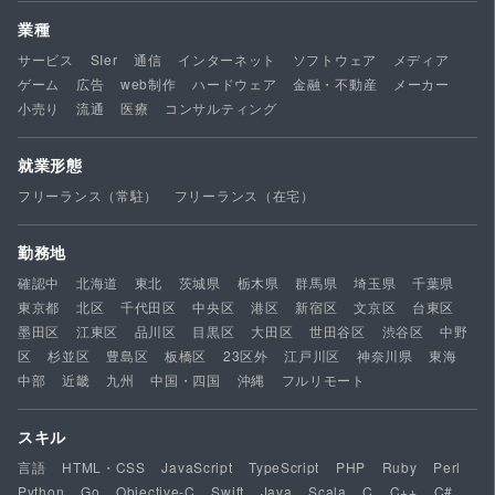
業種
サービス
SIer
通信
インターネット
ソフトウェア
メディア
ゲーム
広告
web制作
ハードウェア
金融・不動産
メーカー
小売り
流通
医療
コンサルティング
就業形態
フリーランス（常駐）
フリーランス（在宅）
勤務地
確認中
北海道
東北
茨城県
栃木県
群馬県
埼玉県
千葉県
東京都
北区
千代田区
中央区
港区
新宿区
文京区
台東区
墨田区
江東区
品川区
目黒区
大田区
世田谷区
渋谷区
中野
区
杉並区
豊島区
板橋区
23区外
江戸川区
神奈川県
東海
中部
近畿
九州
中国・四国
沖縄
フルリモート
スキル
言語
HTML・CSS
JavaScript
TypeScript
PHP
Ruby
Perl
Python
Go
Objective-C
Swift
Java
Scala
C
C++
C#