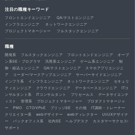
注目の職種キーワード
フロントエンドエンジニア
QA/テストエンジニア
インフラエンジニア
ネットワークエンジニア
プロジェクトマネージャー
フルスタックエンジニア
職種
開発系
フルスタックエンジニア
フロントエンドエンジニア
オープ
ン系SE・プログラマ
汎用系エンジニア
ゲーム系エンジニア
制
御・組込エンジニア
QA/テストエンジニア
スマホアプリエンジニ
ア
コーダー/マークアップエンジニア
サーバーサイドエンジニア
インフラ系
インフラエンジニア
ネットワークエンジニア
セキュリ
ティエンジニア
クラウドエンジニア
データベースエンジニア
ITコ
ンサルタント系
ITコンサルタント
プリセールス
データサイエンテ
ィスト
管理系
プロジェクトマネージャー
プロダクトマネージャ
ー
PMO
CTO/VPoE
ブリッジSE
その他
IT講師・トレーナー
クリエイター系
webデザイナー
webディレクター
UI/UXデザイナ
ー
バックオフィス系
社内SE
ヘルプデスク
カスタマーサクセス/
サポート