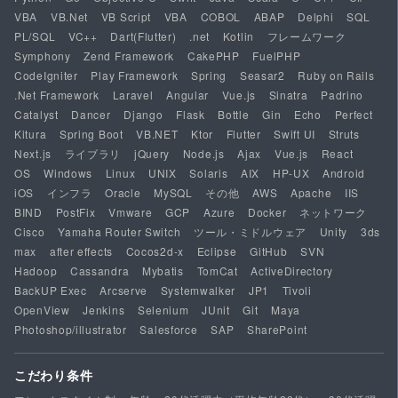
VBA
VB.Net
VB Script
VBA
COBOL
ABAP
Delphi
SQL
PL/SQL
VC++
Dart(Flutter)
.net
Kotlin
フレームワーク
Symphony
Zend Framework
CakePHP
FuelPHP
CodeIgniter
Play Framework
Spring
Seasar2
Ruby on Rails
.Net Framework
Laravel
Angular
Vue.js
Sinatra
Padrino
Catalyst
Dancer
Django
Flask
Bottle
Gin
Echo
Perfect
Kitura
Spring Boot
VB.NET
Ktor
Flutter
Swift UI
Struts
Next.js
ライブラリ
jQuery
Node.js
Ajax
Vue.js
React
OS
Windows
Linux
UNIX
Solaris
AIX
HP-UX
Android
iOS
インフラ
Oracle
MySQL
その他
AWS
Apache
IIS
BIND
PostFix
Vmware
GCP
Azure
Docker
ネットワーク
Cisco
Yamaha Router Switch
ツール・ミドルウェア
Unity
3ds
max
after effects
Cocos2d-x
Eclipse
GitHub
SVN
Hadoop
Cassandra
Mybatis
TomCat
ActiveDirectory
BackUP Exec
Arcserve
Systemwalker
JP1
Tivoli
OpenView
Jenkins
Selenium
JUnit
Git
Maya
Photoshop/illustrator
Salesforce
SAP
SharePoint
こだわり条件