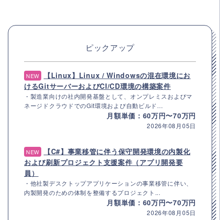
ピックアップ
【Linux】Linux / Windowsの混在環境にお
NEW
けるGitサーバーおよびCI/CD環境の構築案件
・製造業向けの社内開発基盤として、オンプレミスおよびマ
ネージドクラウドでのGit環境および自動ビルド...
月額単価：60万円〜70万円
2026年08月05日
【C#】事業移管に伴う保守開発環境の内製化
NEW
および刷新プロジェクト支援案件（アプリ開発要
員）
・他社製デスクトップアプリケーションの事業移管に伴い、
内製開発のための体制を整備するプロジェクト...
月額単価：60万円〜70万円
2026年08月05日