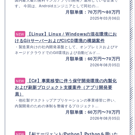
す。 今回は、Androidエンジニアとして同社の...
月額単価：70万円〜80万円
2025年03月06日
【Linux】Linux / Windowsの混在環境にお
NEW
けるGitサーバーおよびCI/CD環境の構築案件
・製造業向けの社内開発基盤として、オンプレミスおよびマ
ネージドクラウドでのGit環境および自動ビルド...
月額単価：60万円〜70万円
2026年08月05日
【C#】事業移管に伴う保守開発環境の内製化
NEW
および刷新プロジェクト支援案件（アプリ開発要
員）
・他社製デスクトップアプリケーションの事業移管に伴い、
内製開発のための体制を整備するプロジェクト...
月額単価：60万円〜70万円
2026年08月05日
【AIエージェント/Python】Pythonを用いた
NEW