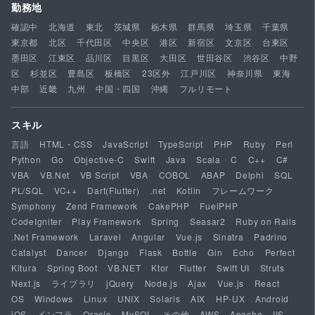
勤務地
確認中
北海道
東北
茨城県
栃木県
群馬県
埼玉県
千葉県
東京都
北区
千代田区
中央区
港区
新宿区
文京区
台東区
墨田区
江東区
品川区
目黒区
大田区
世田谷区
渋谷区
中野
区
杉並区
豊島区
板橋区
23区外
江戸川区
神奈川県
東海
中部
近畿
九州
中国・四国
沖縄
フルリモート
スキル
言語
HTML・CSS
JavaScript
TypeScript
PHP
Ruby
Perl
Python
Go
Objective-C
Swift
Java
Scala
C
C++
C#
VBA
VB.Net
VB Script
VBA
COBOL
ABAP
Delphi
SQL
PL/SQL
VC++
Dart(Flutter)
.net
Kotlin
フレームワーク
Symphony
Zend Framework
CakePHP
FuelPHP
CodeIgniter
Play Framework
Spring
Seasar2
Ruby on Rails
.Net Framework
Laravel
Angular
Vue.js
Sinatra
Padrino
Catalyst
Dancer
Django
Flask
Bottle
Gin
Echo
Perfect
Kitura
Spring Boot
VB.NET
Ktor
Flutter
Swift UI
Struts
Next.js
ライブラリ
jQuery
Node.js
Ajax
Vue.js
React
OS
Windows
Linux
UNIX
Solaris
AIX
HP-UX
Android
iOS
インフラ
Oracle
MySQL
その他
AWS
Apache
IIS