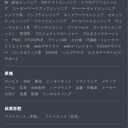
御・組込エンジニア
QA/テストエンジニア
スマホアプリエンジニ
ア
コーダー/マークアップエンジニア
サーバーサイドエンジニア
インフラ系
インフラエンジニア
ネットワークエンジニア
セキュリ
ティエンジニア
クラウドエンジニア
データベースエンジニア
ITコ
ンサルタント系
ITコンサルタント
プリセールス
データサイエンテ
ィスト
管理系
プロジェクトマネージャー
プロダクトマネージャ
ー
PMO
CTO/VPoE
ブリッジSE
その他
IT講師・トレーナー
クリエイター系
webデザイナー
webディレクター
UI/UXデザイナ
ー
バックオフィス系
社内SE
ヘルプデスク
カスタマーサクセス/
サポート
業種
サービス
SIer
通信
インターネット
ソフトウェア
メディア
ゲーム
広告
web制作
ハードウェア
金融・不動産
メーカー
小売り
流通
医療
コンサルティング
就業形態
フリーランス（常駐）
フリーランス（在宅）