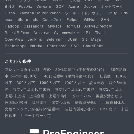
BIND
PostFix
Vmware
GCP
Azure
Docker
ネットワーク
Cisco
Yamaha Router Switch
ツール・ミドルウェア
Unity
3ds
max
after effects
Cocos2d-x
Eclipse
GitHub
SVN
Hadoop
Cassandra
Mybatis
TomCat
ActiveDirectory
BackUP Exec
Arcserve
Systemwalker
JP1
Tivoli
OpenView
Jenkins
Selenium
JUnit
Git
Maya
Photoshop/illustrator
Salesforce
SAP
SharePoint
こだわり条件
フレックスタイム制
年齢
20代活躍中（平均年齢20代）
30代活躍
中（平均年齢30代）
40代活躍中（平均年齢40代）
社員数
100人
以下
300人以下
1000人以下
1000人以上
設立年数
設立5年未
満
設立5年以上10年未満
設立10年以上20年未満
設立20年以上
上場/非上場
上場企業
上場準備中
グローバル
英語が活かせる
外国籍相談可
福利厚生
残業少なめ
離職率が低い
土日祝日休み
女性エンジニアが在籍(or活躍中)
自社内開発が多い
BtoC向け
未経
験歓迎
リモートワーク可