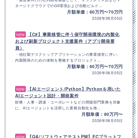
ネージドクラウドでのGit環境および自動ビルド...
月額単価：60万円〜70万円
2026年08月05日
【C#】事業移管に伴う保守開発環境の内製化
NEW
および刷新プロジェクト支援案件（アプリ開発要
員）
・他社製デスクトップアプリケーションの事業移管に伴い、
内製開発のための体制を整備するプロジェクト...
月額単価：60万円〜70万円
2026年08月05日
【AIエージェント/Python】Pythonを用いた
NEW
AIエージェント設計・開発案件
財務・人事・調達・コーポレートなどの間接部門業務を対象
に、AIエージェントを活用した業務自動化を推...
月額単価：80万円〜
2026年08月05日
【QA/ソフトウェアテストPM】ECプラットフ
NEW