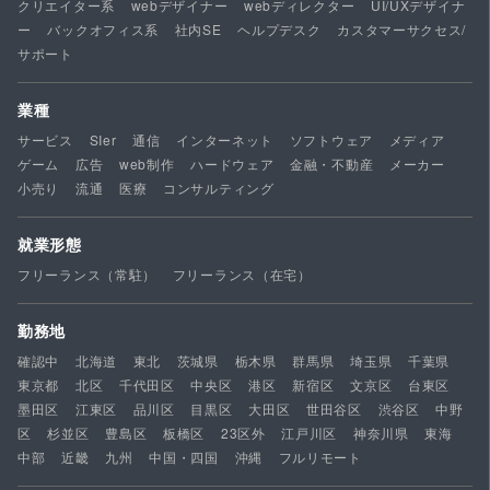
クリエイター系
webデザイナー
webディレクター
UI/UXデザイナ
ー
バックオフィス系
社内SE
ヘルプデスク
カスタマーサクセス/
サポート
業種
サービス
SIer
通信
インターネット
ソフトウェア
メディア
ゲーム
広告
web制作
ハードウェア
金融・不動産
メーカー
小売り
流通
医療
コンサルティング
就業形態
フリーランス（常駐）
フリーランス（在宅）
勤務地
確認中
北海道
東北
茨城県
栃木県
群馬県
埼玉県
千葉県
東京都
北区
千代田区
中央区
港区
新宿区
文京区
台東区
墨田区
江東区
品川区
目黒区
大田区
世田谷区
渋谷区
中野
区
杉並区
豊島区
板橋区
23区外
江戸川区
神奈川県
東海
中部
近畿
九州
中国・四国
沖縄
フルリモート