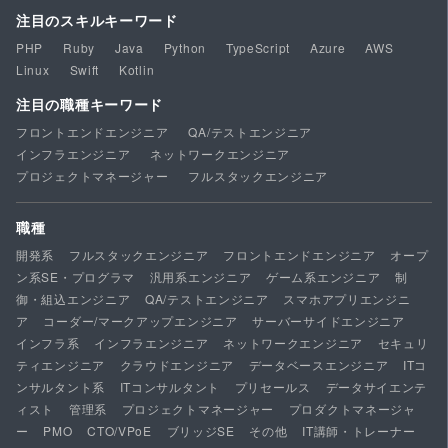
注目のスキルキーワード
PHP
Ruby
Java
Python
TypeScript
Azure
AWS
Linux
Swift
Kotlin
注目の職種キーワード
フロントエンドエンジニア
QA/テストエンジニア
インフラエンジニア
ネットワークエンジニア
プロジェクトマネージャー
フルスタックエンジニア
職種
開発系
フルスタックエンジニア
フロントエンドエンジニア
オープ
ン系SE・プログラマ
汎用系エンジニア
ゲーム系エンジニア
制
御・組込エンジニア
QA/テストエンジニア
スマホアプリエンジニ
ア
コーダー/マークアップエンジニア
サーバーサイドエンジニア
インフラ系
インフラエンジニア
ネットワークエンジニア
セキュリ
ティエンジニア
クラウドエンジニア
データベースエンジニア
ITコ
ンサルタント系
ITコンサルタント
プリセールス
データサイエンテ
ィスト
管理系
プロジェクトマネージャー
プロダクトマネージャ
ー
PMO
CTO/VPoE
ブリッジSE
その他
IT講師・トレーナー