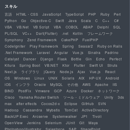
スキル
言語
HTML・CSS
JavaScript
TypeScript
PHP
Ruby
Perl
Python
Go
Objective-C
Swift
Java
Scala
C
C++
C#
VBA
VB.Net
VB Script
VBA
COBOL
ABAP
Delphi
SQL
PL/SQL
VC++
Dart(Flutter)
.net
Kotlin
フレームワーク
Symphony
Zend Framework
CakePHP
FuelPHP
CodeIgniter
Play Framework
Spring
Seasar2
Ruby on Rails
.Net Framework
Laravel
Angular
Vue.js
Sinatra
Padrino
Catalyst
Dancer
Django
Flask
Bottle
Gin
Echo
Perfect
Kitura
Spring Boot
VB.NET
Ktor
Flutter
Swift UI
Struts
Next.js
ライブラリ
jQuery
Node.js
Ajax
Vue.js
React
OS
Windows
Linux
UNIX
Solaris
AIX
HP-UX
Android
iOS
インフラ
Oracle
MySQL
その他
AWS
Apache
IIS
BIND
PostFix
Vmware
GCP
Azure
Docker
ネットワーク
Cisco
Yamaha Router Switch
ツール・ミドルウェア
Unity
3ds
max
after effects
Cocos2d-x
Eclipse
GitHub
SVN
Hadoop
Cassandra
Mybatis
TomCat
ActiveDirectory
BackUP Exec
Arcserve
Systemwalker
JP1
Tivoli
OpenView
Jenkins
Selenium
JUnit
Git
Maya
Photoshop/illustrator
Salesforce
SAP
SharePoint