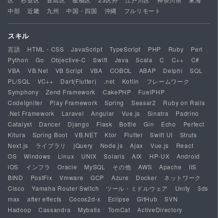
中部
近畿
九州
中国・四国
沖縄
フルリモート
スキル
言語
HTML・CSS
JavaScript
TypeScript
PHP
Ruby
Perl
Python
Go
Objective-C
Swift
Java
Scala
C
C++
C#
VBA
VB.Net
VB Script
VBA
COBOL
ABAP
Delphi
SQL
PL/SQL
VC++
Dart(Flutter)
.net
Kotlin
フレームワーク
Symphony
Zend Framework
CakePHP
FuelPHP
CodeIgniter
Play Framework
Spring
Seasar2
Ruby on Rails
.Net Framework
Laravel
Angular
Vue.js
Sinatra
Padrino
Catalyst
Dancer
Django
Flask
Bottle
Gin
Echo
Perfect
Kitura
Spring Boot
VB.NET
Ktor
Flutter
Swift UI
Struts
Next.js
ライブラリ
jQuery
Node.js
Ajax
Vue.js
React
OS
Windows
Linux
UNIX
Solaris
AIX
HP-UX
Android
iOS
インフラ
Oracle
MySQL
その他
AWS
Apache
IIS
BIND
PostFix
Vmware
GCP
Azure
Docker
ネットワーク
Cisco
Yamaha Router Switch
ツール・ミドルウェア
Unity
3ds
max
after effects
Cocos2d-x
Eclipse
GitHub
SVN
Hadoop
Cassandra
Mybatis
TomCat
ActiveDirectory