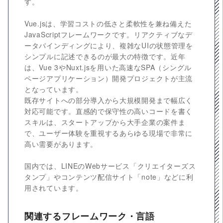
す。
Vue.jsは、学習コストの低さと柔軟性を兼ね備えた
JavaScriptフレームワークです。リアクティブなデ
ータバインディングにより、複雑なUIの状態管理を
シンプルに記述できるのが最大の特徴です。近年
は、Vue 3やNuxt.jsを用いた高速なSPA（シングル
ページアプリケーション）開発プロジェクトが主流
となっています。
既存サイトへの部分導入から大規模開発まで幅広く
対応可能です。直感的で保守性の高いコードを書く
スキルは、スタートアップから大手企業の案件ま
で、ユーザー体験を重視するあらゆる現場で非常に
高い需要があります。
国内では、LINEのWebサービス「クリエイターズス
タンプ」やコンテンツ配信サイト「note」などに利
用されています。
関連するフレームワーク・言語