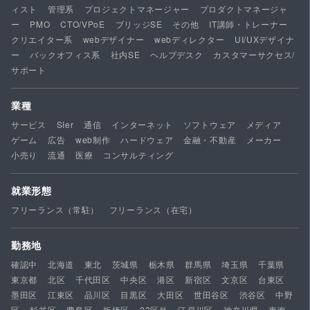
ィスト
管理系
プロジェクトマネージャー
プロダクトマネージャ
ー
PMO
CTO/VPoE
ブリッジSE
その他
IT講師・トレーナー
クリエイター系
webデザイナー
webディレクター
UI/UXデザイナ
ー
バックオフィス系
社内SE
ヘルプデスク
カスタマーサクセス/
サポート
業種
サービス
SIer
通信
インターネット
ソフトウェア
メディア
ゲーム
広告
web制作
ハードウェア
金融・不動産
メーカー
小売り
流通
医療
コンサルティング
就業形態
フリーランス（常駐）
フリーランス（在宅）
勤務地
確認中
北海道
東北
茨城県
栃木県
群馬県
埼玉県
千葉県
東京都
北区
千代田区
中央区
港区
新宿区
文京区
台東区
墨田区
江東区
品川区
目黒区
大田区
世田谷区
渋谷区
中野
区
杉並区
豊島区
板橋区
23区外
江戸川区
神奈川県
東海