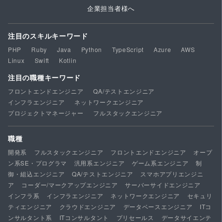
企業担当者様へ
注目のスキルキーワード
PHP
Ruby
Java
Python
TypeScript
Azure
AWS
Linux
Swift
Kotlin
注目の職種キーワード
フロントエンドエンジニア
QA/テストエンジニア
インフラエンジニア
ネットワークエンジニア
プロジェクトマネージャー
フルスタックエンジニア
職種
開発系
フルスタックエンジニア
フロントエンドエンジニア
オープ
ン系SE・プログラマ
汎用系エンジニア
ゲーム系エンジニア
制
御・組込エンジニア
QA/テストエンジニア
スマホアプリエンジニ
ア
コーダー/マークアップエンジニア
サーバーサイドエンジニア
インフラ系
インフラエンジニア
ネットワークエンジニア
セキュリ
ティエンジニア
クラウドエンジニア
データベースエンジニア
ITコ
ンサルタント系
ITコンサルタント
プリセールス
データサイエンテ