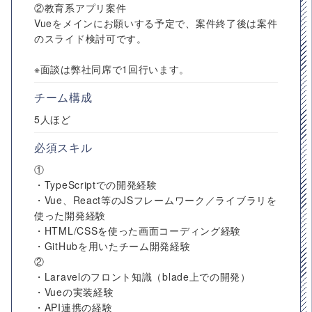
②教育系アプリ案件
Vueをメインにお願いする予定で、案件終了後は案件
のスライド検討可です。
※面談は弊社同席で1回行います。
チーム構成
5人ほど
必須スキル
①
・TypeScriptでの開発経験
・Vue、React等のJSフレームワーク／ライブラリを
使った開発経験
・HTML/CSSを使った画面コーディング経験
・GitHubを用いたチーム開発経験
②
・Laravelのフロント知識（blade上での開発）
・Vueの実装経験
・API連携の経験