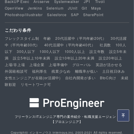
BackUP Exec
Arcserve
Systemwalker
JP1
Tivoli
OpenView
Jenkins
Selenium
JUnit
Git
Maya
Photoshop/illustrator
Salesforce
SAP
SharePoint
こだわり条件
フレックスタイム制
年齢
20代活躍中（平均年齢20代）
30代活躍
中（平均年齢30代）
40代活躍中（平均年齢40代）
社員数
100人
以下
300人以下
1000人以下
1000人以上
設立年数
設立5年未
満
設立5年以上10年未満
設立10年以上20年未満
設立20年以上
上場/非上場
上場企業
上場準備中
グローバル
英語が活かせる
外国籍相談可
福利厚生
残業少なめ
離職率が低い
土日祝日休み
女性エンジニアが在籍(or活躍中)
自社内開発が多い
BtoC向け
未経
験歓迎
リモートワーク可
フリーランスITエンジニア専門の案件紹介・転職支援エージェント
【プロエンジニア】
Copyright© インターノウス internous,inc. 2005-2021 All rights reserved.