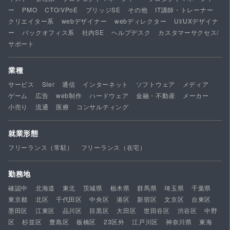
ー
PMO
CTO/VPoE
ブリッジSE
その他
IT講師・トレーナー
クリエイター系
webデザイナー
webディレクター
UI/UXデザイナ
ー
バックオフィス系
社内SE
ヘルプデスク
カスタマーサクセス/
サポート
業種
サービス
SIer
通信
インターネット
ソフトウェア
メディア
ゲーム
広告
web制作
ハードウェア
金融・不動産
メーカー
小売り
流通
医療
コンサルティング
就業形態
フリーランス（常駐）
フリーランス（在宅）
勤務地
確認中
北海道
東北
茨城県
栃木県
群馬県
埼玉県
千葉県
東京都
北区
千代田区
中央区
港区
新宿区
文京区
台東区
墨田区
江東区
品川区
目黒区
大田区
世田谷区
渋谷区
中野
区
杉並区
豊島区
板橋区
23区外
江戸川区
神奈川県
東海