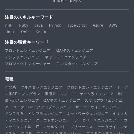
企業担当者様へ
注目のスキルキーワード
PHP
Ruby
Java
Python
TypeScript
Azure
AWS
Linux
Swift
Kotlin
注目の職種キーワード
フロントエンドエンジニア
QA/テストエンジニア
インフラエンジニア
ネットワークエンジニア
プロジェクトマネージャー
フルスタックエンジニア
職種
開発系
フルスタックエンジニア
フロントエンドエンジニア
オープ
ン系SE・プログラマ
汎用系エンジニア
ゲーム系エンジニア
制
御・組込エンジニア
QA/テストエンジニア
スマホアプリエンジニ
ア
コーダー/マークアップエンジニア
サーバーサイドエンジニア
インフラ系
インフラエンジニア
ネットワークエンジニア
セキュリ
ティエンジニア
クラウドエンジニア
データベースエンジニア
ITコ
ンサルタント系
ITコンサルタント
プリセールス
データサイエンテ
ィスト
管理系
プロジェクトマネージャー
プロダクトマネージャ