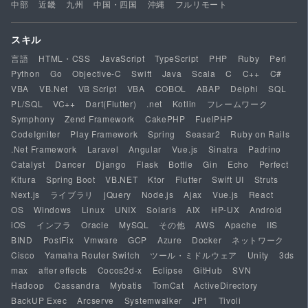
中部
近畿
九州
中国・四国
沖縄
フルリモート
スキル
言語
HTML・CSS
JavaScript
TypeScript
PHP
Ruby
Perl
Python
Go
Objective-C
Swift
Java
Scala
C
C++
C#
VBA
VB.Net
VB Script
VBA
COBOL
ABAP
Delphi
SQL
PL/SQL
VC++
Dart(Flutter)
.net
Kotlin
フレームワーク
Symphony
Zend Framework
CakePHP
FuelPHP
CodeIgniter
Play Framework
Spring
Seasar2
Ruby on Rails
.Net Framework
Laravel
Angular
Vue.js
Sinatra
Padrino
Catalyst
Dancer
Django
Flask
Bottle
Gin
Echo
Perfect
Kitura
Spring Boot
VB.NET
Ktor
Flutter
Swift UI
Struts
Next.js
ライブラリ
jQuery
Node.js
Ajax
Vue.js
React
OS
Windows
Linux
UNIX
Solaris
AIX
HP-UX
Android
iOS
インフラ
Oracle
MySQL
その他
AWS
Apache
IIS
BIND
PostFix
Vmware
GCP
Azure
Docker
ネットワーク
Cisco
Yamaha Router Switch
ツール・ミドルウェア
Unity
3ds
max
after effects
Cocos2d-x
Eclipse
GitHub
SVN
Hadoop
Cassandra
Mybatis
TomCat
ActiveDirectory
BackUP Exec
Arcserve
Systemwalker
JP1
Tivoli