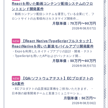
Reactを用いた動画コンテンツ配信システムのフロ
ントエンド開発案件
・動画コンテンツ配信システムを運営している企業にて、フ
ロントサイトのお客様向けカスタマイズ開発作...
月額単価：70万円〜90万円
2026年08月07日
【React Native/TypeScriptフルスタック】
NEW
ReactNativeを用いた新規モバイルアプリ開発案件
・Expoを利用したネイティブアプリの設計・開発・テスト
・TypeScriptを用いたAPIおよびバックエンド開...
月額単価：50万円〜80万円
2026年08月07日
【QA/ソフトウェアテスト】ECプロダクトの
NEW
QA案件
・ECプロダクトの品質保証業務をご担当いただきます。 ・
日本側の顧客開発チームと直接コミュニケーショ...
月額単価：50万円〜
2026年08月06日