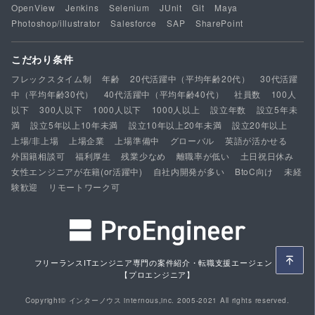
OpenView
Jenkins
Selenium
JUnit
Git
Maya
Photoshop/illustrator
Salesforce
SAP
SharePoint
こだわり条件
フレックスタイム制
年齢
20代活躍中（平均年齢20代）
30代活躍
中（平均年齢30代）
40代活躍中（平均年齢40代）
社員数
100人
以下
300人以下
1000人以下
1000人以上
設立年数
設立5年未
満
設立5年以上10年未満
設立10年以上20年未満
設立20年以上
上場/非上場
上場企業
上場準備中
グローバル
英語が活かせる
外国籍相談可
福利厚生
残業少なめ
離職率が低い
土日祝日休み
女性エンジニアが在籍(or活躍中)
自社内開発が多い
BtoC向け
未経
験歓迎
リモートワーク可
フリーランスITエンジニア専門の案件紹介・転職支援エージェント
【プロエンジニア】
Copyright© インターノウス internous,inc. 2005-2021 All rights reserved.