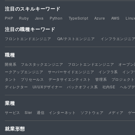
注目のスキルキーワード
PHP
Ruby
Java
Python
TypeScript
Azure
AWS
Linu
注目の職種キーワード
フロントエンドエンジニア
QA/テストエンジニア
インフラエンジニ
職種
開発系
フルスタックエンジニア
フロントエンドエンジニア
オープン
ークアップエンジニア
サーバーサイドエンジニア
インフラ系
インフ
タント
プリセールス
データサイエンティスト
管理系
プロジェクト
ディレクター
UI/UXデザイナー
バックオフィス系
社内SE
ヘルプ
業種
サービス
SIer
通信
インターネット
ソフトウェア
メディア
ゲ
就業形態