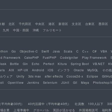
京都
北区
千代田区
中央区
港区
新宿区
文京区
台東区
墨田区
九州
中国・四国
沖縄
フルリモート
ython
Go
Objective-C
Swift
Java
Scala
C
C++
C#
VBA
nd Framework
CakePHP
FuelPHP
CodeIgniter
Play Framework
lask
Bottle
Gin
Echo
Perfect
Kitura
Spring Boot
VB.NET
Kt
aris
AIX
HP-UX
Android
iOS
インフラ
Oracle
MySQL
その他
ルウェア
Unity
3ds max
after effects
Cocos2d-x
Eclipse
GitHu
oli
OpenView
Jenkins
Selenium
JUnit
Git
Maya
Photoshop/il
（平均年齢30代）
40代活躍中（平均年齢40代）
社員数
100人以下
3
上場企業
上場準備中
グローバル
英語が活かせる
外国籍相談可
福利厚