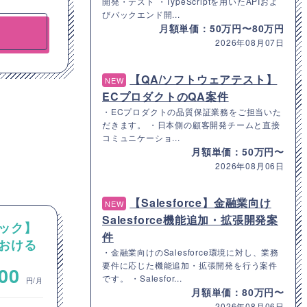
開発・テスト ・TypeScriptを用いたAPIおよ
びバックエンド開...
月額単価：50万円〜80万円
2026年08月07日
【QA/ソフトウェアテスト】
NEW
ECプロダクトのQA案件
・ECプロダクトの品質保証業務をご担当いた
だきます。 ・日本側の顧客開発チームと直接
コミュニケーショ...
月額単価：50万円〜
2026年08月06日
【Salesforce】金融業向け
NEW
Salesforce機能追加・拡張開発案
ック】
【Windowsサーバー】製造業
件
おける
向け機械システムにおける新
・金融業向けのSalesforce環境に対し、業務
ク業務
規システム制御用ファイルサ
要件に応じた機能追加・拡張開発を行う案件
~
000
700,000
ーバの導入および移行案件
です。 ・Salesfor...
円/月
円/月
月額単価：80万円〜
（Windows Server 2025）
2026年08月06日