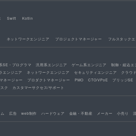
x
Swift
Kotlin
ア
ネットワークエンジニア
プロジェクトマネージャー
フルスタックエ
系SE・プログラマ
汎用系エンジニア
ゲーム系エンジニア
制御・組込エ
ラエンジニア
ネットワークエンジニア
セキュリティエンジニア
クラウ
マネージャー
プロダクトマネージャー
PMO
CTO/VPoE
ブリッジSE
デスク
カスタマーサクセス/サポート
ーム
広告
web制作
ハードウェア
金融・不動産
メーカー
小売り