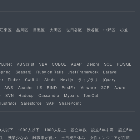
江東区
品川区
目黒区
大田区
世田谷区
渋谷区
中野区
杉並
VB.Net
VB Script
VBA
COBOL
ABAP
Delphi
SQL
PL/SQL
Spring
Seasar2
Ruby on Rails
.Net Framework
Laravel
or
Flutter
Swift UI
Struts
Next.js
ライブラリ
jQuery
AWS
Apache
IIS
BIND
PostFix
Vmware
GCP
Azure
b
SVN
Hadoop
Cassandra
Mybatis
TomCat
lustrator
Salesforce
SAP
SharePoint
00人以下
1000人以下
1000人以上
設立年数
設立5年未満
設立5年
生
残業少なめ
離職率が低い
土日祝日休み
女性エンジニアが在籍