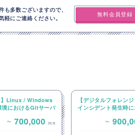
件も多数ございますので、
無料会員登録
気軽にご連絡ください。
】Linux / Windows
【デジタルフォレンジ
境におけるGitサーバ
インシデント発生時に
CI/CD環境の構築案
デジタルフォレンジッ
~
~
700,000
900,
支援案件
円/月