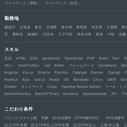
フリーランス（常駐）
フリーランス（在宅）
勤務地
確認中
北海道
東北
茨城県
栃木県
群馬県
埼玉県
千葉県
東
区
豊島区
板橋区
23区外
江戸川区
神奈川県
東海
中部
近畿
スキル
言語
HTML・CSS
JavaScript
TypeScript
PHP
Ruby
Perl
P
VC++
Dart(Flutter)
.net
Kotlin
フレームワーク
Symphony
Ze
Angular
Vue.js
Sinatra
Padrino
Catalyst
Dancer
Django
F
Node.js
Ajax
Vue.js
React
OS
Windows
Linux
UNIX
Sol
Docker
ネットワーク
Cisco
Yamaha Router Switch
ツール・ミド
ActiveDirectory
BackUP Exec
Arcserve
Systemwalker
JP1
Tiv
こだわり条件
フレックスタイム制
年齢
20代活躍中（平均年齢20代）
30代活躍中
以上10年未満
設立10年以上20年未満
設立20年以上
上場/非上場