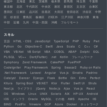
確認中
北海道
東北
茨城県
栃木県
群馬県
埼玉県
千葉県
東京都
北区
千代田区
中央区
港区
新宿区
文京区
台東区
墨田区
江東区
品川区
目黒区
大田区
世田谷区
渋谷区
中野
区
杉並区
豊島区
板橋区
23区外
江戸川区
神奈川県
東海
中部
近畿
九州
中国・四国
沖縄
フルリモート
スキル
言語
HTML・CSS
JavaScript
TypeScript
PHP
Ruby
Perl
Python
Go
Objective-C
Swift
Java
Scala
C
C++
C#
VBA
VB.Net
VB Script
VBA
COBOL
ABAP
Delphi
SQL
PL/SQL
VC++
Dart(Flutter)
.net
Kotlin
フレームワーク
Symphony
Zend Framework
CakePHP
FuelPHP
CodeIgniter
Play Framework
Spring
Seasar2
Ruby on Rails
.Net Framework
Laravel
Angular
Vue.js
Sinatra
Padrino
Catalyst
Dancer
Django
Flask
Bottle
Gin
Echo
Perfect
Kitura
Spring Boot
VB.NET
Ktor
Flutter
Swift UI
Struts
Next.js
ライブラリ
jQuery
Node.js
Ajax
Vue.js
React
OS
Windows
Linux
UNIX
Solaris
AIX
HP-UX
Android
iOS
インフラ
Oracle
MySQL
その他
AWS
Apache
IIS
BIND
PostFix
Vmware
GCP
Azure
Docker
ネットワーク