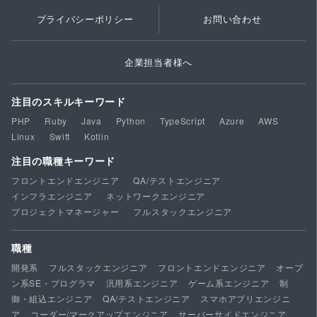
プライバシーポリシー
お問い合わせ
企業担当者様へ
注目のスキルキーワード
PHP
Ruby
Java
Python
TypeScript
Azure
AWS
Linux
Swift
Kotlin
注目の職種キーワード
フロントエンドエンジニア
QA/テストエンジニア
インフラエンジニア
ネットワークエンジニア
プロジェクトマネージャー
フルスタックエンジニア
職種
開発系
フルスタックエンジニア
フロントエンドエンジニア
オープ
ン系SE・プログラマ
汎用系エンジニア
ゲーム系エンジニア
制
御・組込エンジニア
QA/テストエンジニア
スマホアプリエンジニ
ア
コーダー/マークアップエンジニア
サーバーサイドエンジニア