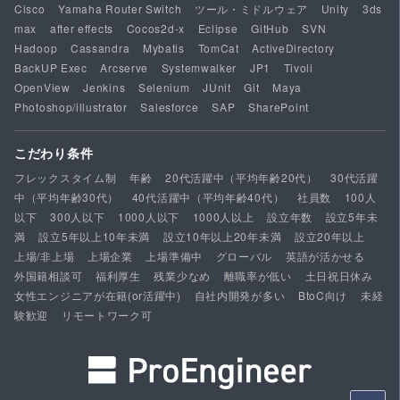
Cisco
Yamaha Router Switch
ツール・ミドルウェア
Unity
3ds
max
after effects
Cocos2d-x
Eclipse
GitHub
SVN
Hadoop
Cassandra
Mybatis
TomCat
ActiveDirectory
BackUP Exec
Arcserve
Systemwalker
JP1
Tivoli
OpenView
Jenkins
Selenium
JUnit
Git
Maya
Photoshop/illustrator
Salesforce
SAP
SharePoint
こだわり条件
フレックスタイム制
年齢
20代活躍中（平均年齢20代）
30代活躍
中（平均年齢30代）
40代活躍中（平均年齢40代）
社員数
100人
以下
300人以下
1000人以下
1000人以上
設立年数
設立5年未
満
設立5年以上10年未満
設立10年以上20年未満
設立20年以上
上場/非上場
上場企業
上場準備中
グローバル
英語が活かせる
外国籍相談可
福利厚生
残業少なめ
離職率が低い
土日祝日休み
女性エンジニアが在籍(or活躍中)
自社内開発が多い
BtoC向け
未経
験歓迎
リモートワーク可