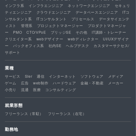
インフラ系
インフラエンジニア
ネットワークエンジニア
セキュリ
ティエンジニア
クラウドエンジニア
データベースエンジニア
ITコ
ンサルタント系
ITコンサルタント
プリセールス
データサイエンテ
ィスト
管理系
プロジェクトマネージャー
プロダクトマネージャ
ー
PMO
CTO/VPoE
ブリッジSE
その他
IT講師・トレーナー
クリエイター系
webデザイナー
webディレクター
UI/UXデザイナ
ー
バックオフィス系
社内SE
ヘルプデスク
カスタマーサクセス/
サポート
業種
サービス
SIer
通信
インターネット
ソフトウェア
メディア
ゲーム
広告
web制作
ハードウェア
金融・不動産
メーカー
小売り
流通
医療
コンサルティング
就業形態
フリーランス（常駐）
フリーランス（在宅）
勤務地