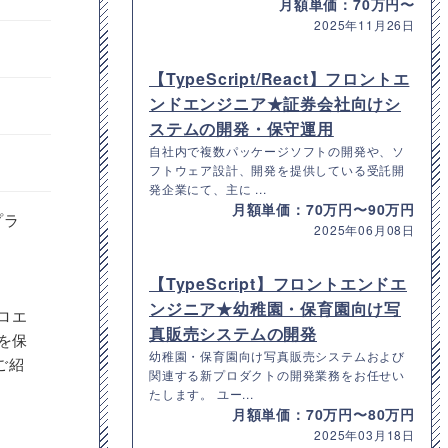
月額単価：70万円〜
2025年11月26日
【TypeScript/React】フロントエ
ンドエンジニア★証券会社向けシ
ステムの開発・保守運用
自社内で複数パッケージソフトの開発や、ソ
フトウェア設計、開発を提供している受託開
発企業にて、主に ...
月額単価：70万円〜90万円
プラ
2025年06月08日
【TypeScript】フロントエンドエ
ンジニア★幼稚園・保育園向け写
ロエ
真販売システムの開発
を保
幼稚園・保育園向け写真販売システムおよび
ご紹
関連する新プロダクトの開発業務をお任せい
たします。 ユー...
月額単価：70万円〜80万円
2025年03月18日