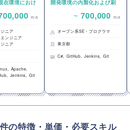
の混在環境におけ
開発環境の内製化および刷
ーおよびCI/CD
新プロジェクト支援案件
~
700,000
700,000
案件
（アプリ開発要員）
円/月
円/月
ンジニア
オープン系SE・プログラマ
クエンジニア
東京都
ンジニア
C#
GitHub
Jenkins
Git
inux
Apache
Hub
Jenkins
Git
ンス案件の特徴・単価・必要スキル