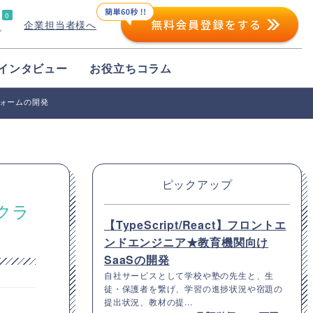
0
企業担当者様へ
プ
インタビュー
お役立ちコラム
トフォームの開発
ピックアップ
代クラ
【TypeScript/React】フロントエ
ンドエンジニア★教育機関向け
SaaSの開発
自社サービスとして学校や塾の先生と、生
徒・保護者を繋げ、学習の進捗状況や宿題の
提出状況、教材の提...