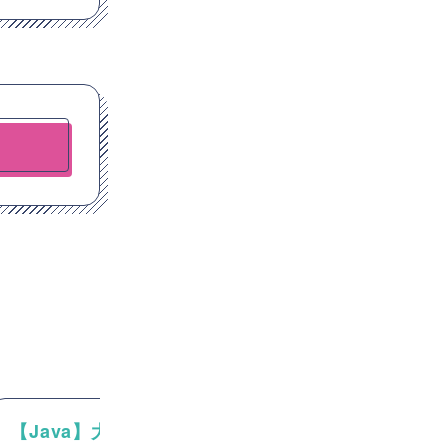
NEW
【Java】大手通信会社向け
【Java/SpringB