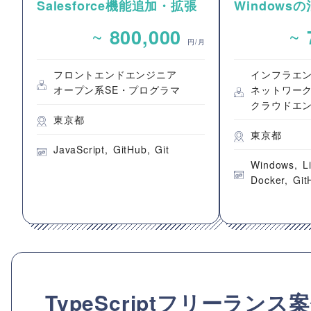
Salesforce機能追加・拡張
Windows
開発案件
るGitサーバ
~
~
800,000
環境の構築
円/月
フロントエンドエンジニア
インフラエ
オープン系SE・プログラマ
ネットワー
クラウドエ
東京都
東京都
JavaScript
GitHub
Git
Windows
L
Docker
Git
TypeScriptフリーラ