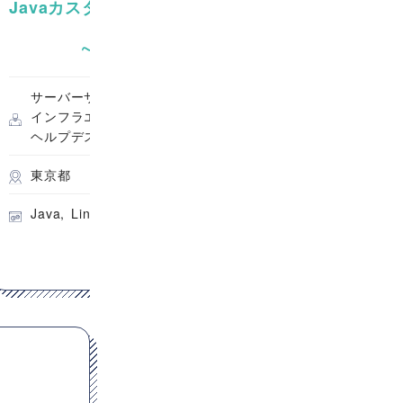
Javaカスタム開発案件
Java（Spring 
いた認証システム
~
~
700,000
600
円/月
サーバーサイドエンジニア
オープン系SE・プ
インフラエンジニア
サーバーサイドエ
ヘルプデスク
フルリモート
東京都
Java
Spring Boot
Java
Linux
GitHub
Git