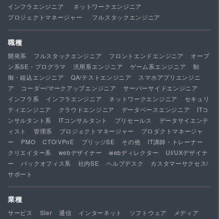
インフラエンジニア
ネットワークエンジニア
プロジェクトマネージャー
フルスタックエンジニア
職種
開発系
フルスタックエンジニア
フロントエンドエンジニア
オープ
ン系SE・プログラマ
汎用系エンジニア
ゲーム系エンジニア
制
御・組込エンジニア
QA/テストエンジニア
スマホアプリエンジニ
ア
コーダー/マークアップエンジニア
サーバーサイドエンジニア
インフラ系
インフラエンジニア
ネットワークエンジニア
セキュリ
ティエンジニア
クラウドエンジニア
データベースエンジニア
ITコ
ンサルタント系
ITコンサルタント
プリセールス
データサイエンテ
ィスト
管理系
プロジェクトマネージャー
プロダクトマネージャ
ー
PMO
CTO/VPoE
ブリッジSE
その他
IT講師・トレーナー
クリエイター系
webデザイナー
webディレクター
UI/UXデザイナ
ー
バックオフィス系
社内SE
ヘルプデスク
カスタマーサクセス/
サポート
業種
サービス
SIer
通信
インターネット
ソフトウェア
メディア