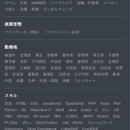
ゲーム
広告
web制作
ハードウェア
金融・不動産
メーカー
小売り
流通
医療
コンサルティング
就業形態
フリーランス（常駐）
フリーランス（在宅）
勤務地
確認中
北海道
東北
茨城県
栃木県
群馬県
埼玉県
千葉県
東京都
北区
千代田区
中央区
港区
新宿区
文京区
台東区
墨田区
江東区
品川区
目黒区
大田区
世田谷区
渋谷区
中野
区
杉並区
豊島区
板橋区
23区外
江戸川区
神奈川県
東海
中部
近畿
九州
中国・四国
沖縄
フルリモート
スキル
言語
HTML・CSS
JavaScript
TypeScript
PHP
Ruby
Perl
Python
Go
Objective-C
Swift
Java
Scala
C
C++
C#
VBA
VB.Net
VB Script
VBA
COBOL
ABAP
Delphi
SQL
PL/SQL
VC++
Dart(Flutter)
.net
Kotlin
フレームワーク
Symphony
Zend Framework
CakePHP
FuelPHP