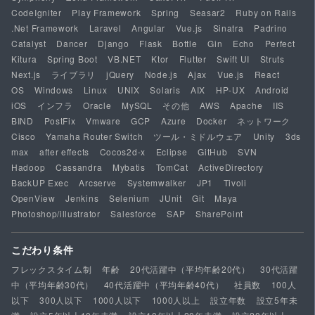
CodeIgniter
Play Framework
Spring
Seasar2
Ruby on Rails
.Net Framework
Laravel
Angular
Vue.js
Sinatra
Padrino
Catalyst
Dancer
Django
Flask
Bottle
Gin
Echo
Perfect
Kitura
Spring Boot
VB.NET
Ktor
Flutter
Swift UI
Struts
Next.js
ライブラリ
jQuery
Node.js
Ajax
Vue.js
React
OS
Windows
Linux
UNIX
Solaris
AIX
HP-UX
Android
iOS
インフラ
Oracle
MySQL
その他
AWS
Apache
IIS
BIND
PostFix
Vmware
GCP
Azure
Docker
ネットワーク
Cisco
Yamaha Router Switch
ツール・ミドルウェア
Unity
3ds
max
after effects
Cocos2d-x
Eclipse
GitHub
SVN
Hadoop
Cassandra
Mybatis
TomCat
ActiveDirectory
BackUP Exec
Arcserve
Systemwalker
JP1
Tivoli
OpenView
Jenkins
Selenium
JUnit
Git
Maya
Photoshop/illustrator
Salesforce
SAP
SharePoint
こだわり条件
フレックスタイム制
年齢
20代活躍中（平均年齢20代）
30代活躍
中（平均年齢30代）
40代活躍中（平均年齢40代）
社員数
100人
以下
300人以下
1000人以下
1000人以上
設立年数
設立5年未