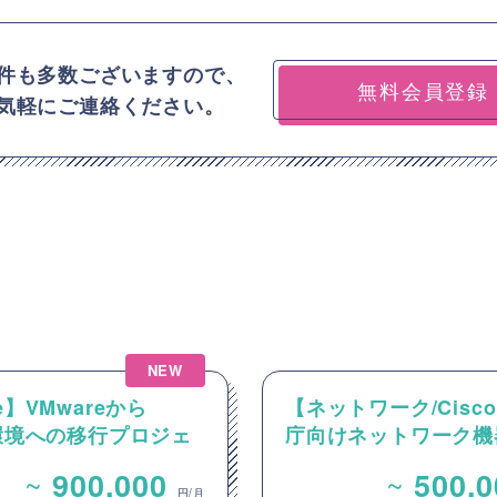
件も多数ございますので、
無料会員登録
気軽にご連絡ください。
NEW
e】VMwareから
【ネットワーク/Cisc
e環境への移行プロジェ
庁向けネットワーク機
おける新環境のネット
ジョンアップ案件
~
~
900,000
500,
およびAVS基盤の設計
円/月