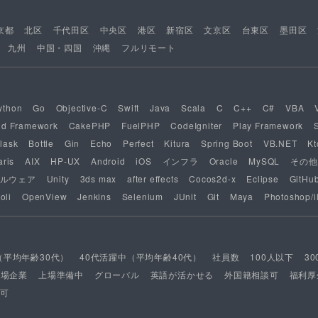
京都
北区
千代田区
中央区
港区
新宿区
文京区
台東区
墨田区
九州
中国・四国
沖縄
フルリモート
ython
Go
Objective-C
Swift
Java
Scala
C
C++
C#
VBA
nd Framework
CakePHP
FuelPHP
CodeIgniter
Play Framework
lask
Bottle
Gin
Echo
Perfect
Kitura
Spring Boot
VB.NET
Kt
aris
AIX
HP-UX
Android
iOS
インフラ
Oracle
MySQL
その他
ルウェア
Unity
3ds max
after effects
Cocos2d-x
Eclipse
GitHu
oli
OpenView
Jenkins
Selenium
JUnit
Git
Maya
Photoshop/il
（平均年齢30代）
40代活躍中（平均年齢40代）
社員数
100人以下
3
上場企業
上場準備中
グローバル
英語が活かせる
外国籍相談可
福利厚
可