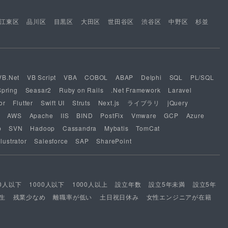
江東区
品川区
目黒区
大田区
世田谷区
渋谷区
中野区
杉並
VB.Net
VB Script
VBA
COBOL
ABAP
Delphi
SQL
PL/SQL
Spring
Seasar2
Ruby on Rails
.Net Framework
Laravel
or
Flutter
Swift UI
Struts
Next.js
ライブラリ
jQuery
AWS
Apache
IIS
BIND
PostFix
Vmware
GCP
Azure
b
SVN
Hadoop
Cassandra
Mybatis
TomCat
lustrator
Salesforce
SAP
SharePoint
00人以下
1000人以下
1000人以上
設立年数
設立5年未満
設立5年
生
残業少なめ
離職率が低い
土日祝日休み
女性エンジニアが在籍