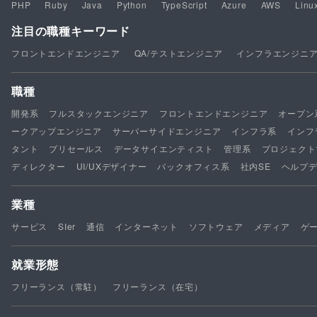
PHP
Ruby
Java
Python
TypeScript
Azure
AWS
Linu
注目の職種キーワード
フロントエンドエンジニア
QA/テストエンジニア
インフラエンジニ
職種
開発系
フルスタックエンジニア
フロントエンドエンジニア
オープン
ークアップエンジニア
サーバーサイドエンジニア
インフラ系
インフ
タント
プリセールス
データサイエンティスト
管理系
プロジェクト
ディレクター
UI/UXデザイナー
バックオフィス系
社内SE
ヘルプ
業種
サービス
SIer
通信
インターネット
ソフトウェア
メディア
ゲ
就業形態
フリーランス（常駐）
フリーランス（在宅）