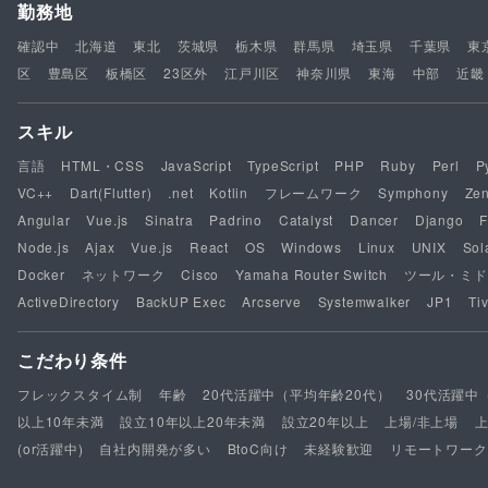
勤務地
確認中
北海道
東北
茨城県
栃木県
群馬県
埼玉県
千葉県
東
区
豊島区
板橋区
23区外
江戸川区
神奈川県
東海
中部
近畿
スキル
言語
HTML・CSS
JavaScript
TypeScript
PHP
Ruby
Perl
P
VC++
Dart(Flutter)
.net
Kotlin
フレームワーク
Symphony
Ze
Angular
Vue.js
Sinatra
Padrino
Catalyst
Dancer
Django
F
Node.js
Ajax
Vue.js
React
OS
Windows
Linux
UNIX
Sol
Docker
ネットワーク
Cisco
Yamaha Router Switch
ツール・ミド
ActiveDirectory
BackUP Exec
Arcserve
Systemwalker
JP1
Tiv
こだわり条件
フレックスタイム制
年齢
20代活躍中（平均年齢20代）
30代活躍中
以上10年未満
設立10年以上20年未満
設立20年以上
上場/非上場
(or活躍中)
自社内開発が多い
BtoC向け
未経験歓迎
リモートワーク