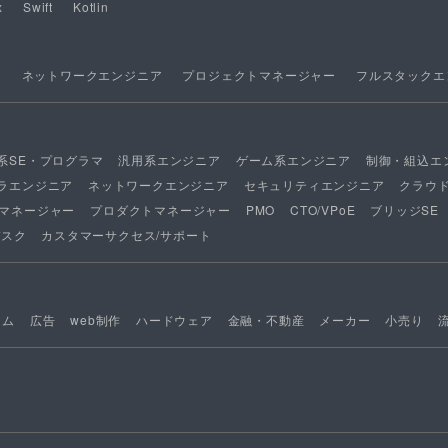
x
Swift
Kotlin
ア
ネットワークエンジニア
プロジェクトマネージャー
フルスタックエ
系SE・プログラマ
汎用系エンジニア
ゲーム系エンジニア
制御・組込エ
ラエンジニア
ネットワークエンジニア
セキュリティエンジニア
クラウ
マネージャー
プロダクトマネージャー
PMO
CTO/VPoE
ブリッジSE
デスク
カスタマーサクセス/サポート
ーム
広告
web制作
ハードウェア
金融・不動産
メーカー
小売り