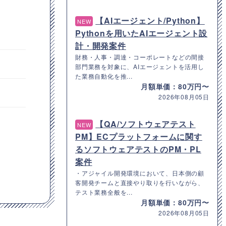
【AIエージェント/Python】
NEW
Pythonを用いたAIエージェント設
計・開発案件
財務・人事・調達・コーポレートなどの間接
部門業務を対象に、AIエージェントを活用し
た業務自動化を推...
月額単価：80万円〜
2026年08月05日
【QA/ソフトウェアテスト
NEW
PM】ECプラットフォームに関す
るソフトウェアテストのPM・PL
案件
・アジャイル開発環境において、日本側の顧
客開発チームと直接やり取りを行いながら、
テスト業務全般を...
月額単価：80万円〜
2026年08月05日