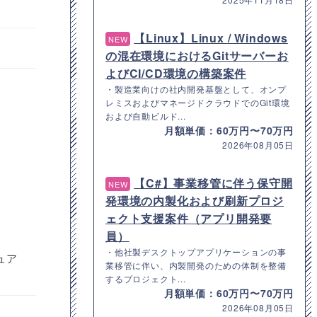
【Linux】Linux / Windows
NEW
の混在環境におけるGitサーバーお
よびCI/CD環境の構築案件
・製造業向けの社内開発基盤として、オンプ
レミスおよびマネージドクラウドでのGit環境
および自動ビルド...
月額単価：60万円〜70万円
2026年08月05日
【C#】事業移管に伴う保守開
NEW
発環境の内製化および刷新プロジ
ェクト支援案件（アプリ開発要
員）
・他社製デスクトップアプリケーションの事
ュア
業移管に伴い、内製開発のための体制を整備
するプロジェクト...
月額単価：60万円〜70万円
2026年08月05日