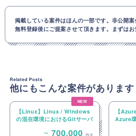
掲載している案件はほんの一部です。非公開案
無料登録後にご提案させて頂きます。まずはお
Related Posts
他にもこんな案件があります
NEW
【Linux】Linux / Windows
【Azur
の混在環境におけるGitサーバ
Azur
ーおよびCI/CD環境の構築案
クトに
~
700,000
件
ワーク
円/月