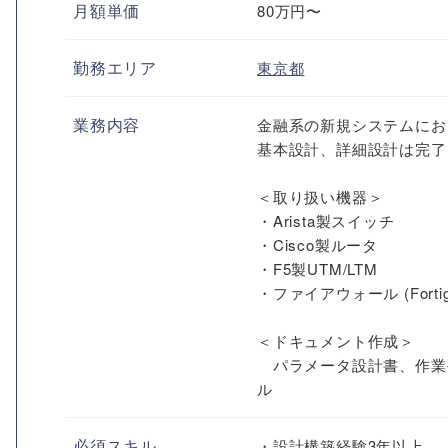
月額単価
80万円〜
勤務エリア
東京都
業務内容
金融系の新規システムにお
基本設計、詳細設計は完了
＜取り扱い機器＞
・Arista製スイッチ
・Cisco製ルータ
・F5製UTM/LTM
・ファイアウォール (Fortigat
＜ドキュメント作成＞
パラメータ設計書、作業
ル
必須スキル
・設計構築経験3年以上