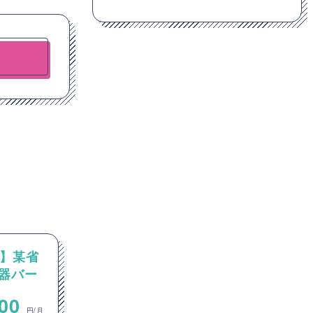
o】某省
【AVAYA/PBX】AVAYAを用
器バー
いたコンタクトセンターシス
テムの運用案件
~
000
700,000
円/月
円/月