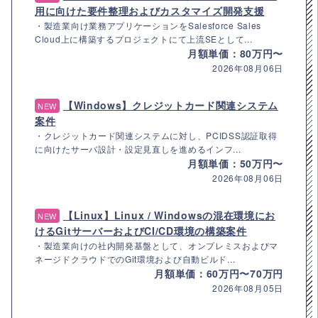
用に向けた要件整理およびカスタマイズ開発支援
・製造業向け業務アプリケーションをSalesforce Sales
Cloud上に構築するプロジェクトにて上流SEとして...
月額単価：80万円〜
2026年08月06日
【Windows】クレジットカード関連システム
NEW
案件
・クレジットカード関連システムに対し、PCIDSS認証取得
に向けたサーバ設計・設定見直しを進めるインフ...
月額単価：50万円〜
2026年08月06日
【Linux】Linux / Windowsの混在環境にお
NEW
けるGitサーバーおよびCI/CD環境の構築案件
・製造業向けの社内開発基盤として、オンプレミスおよびマ
ネージドクラウドでのGit環境および自動ビルド...
月額単価：60万円〜70万円
2026年08月05日