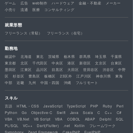
ゲーム
広告
web制作
ハードウェア
金融・不動産
メーカー
小売り
流通
医療
コンサルティング
就業形態
フリーランス（常駐）
フリーランス（在宅）
勤務地
確認中
北海道
東北
茨城県
栃木県
群馬県
埼玉県
千葉県
東京都
北区
千代田区
中央区
港区
新宿区
文京区
台東区
墨田区
江東区
品川区
目黒区
大田区
世田谷区
渋谷区
中野
区
杉並区
豊島区
板橋区
23区外
江戸川区
神奈川県
東海
中部
近畿
九州
中国・四国
沖縄
フルリモート
スキル
言語
HTML・CSS
JavaScript
TypeScript
PHP
Ruby
Perl
Python
Go
Objective-C
Swift
Java
Scala
C
C++
C#
VBA
VB.Net
VB Script
VBA
COBOL
ABAP
Delphi
SQL
PL/SQL
VC++
Dart(Flutter)
.net
Kotlin
フレームワーク
Symphony
Zend Framework
CakePHP
FuelPHP