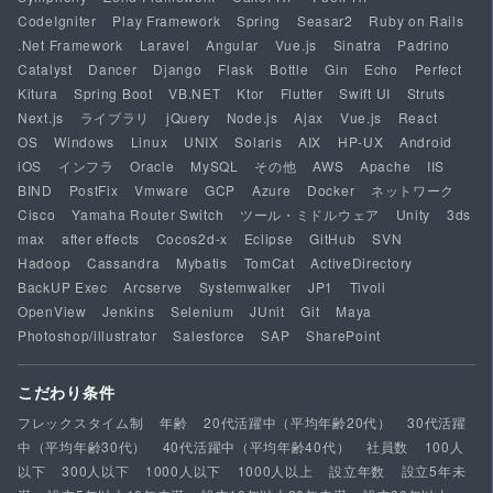
CodeIgniter
Play Framework
Spring
Seasar2
Ruby on Rails
.Net Framework
Laravel
Angular
Vue.js
Sinatra
Padrino
Catalyst
Dancer
Django
Flask
Bottle
Gin
Echo
Perfect
Kitura
Spring Boot
VB.NET
Ktor
Flutter
Swift UI
Struts
Next.js
ライブラリ
jQuery
Node.js
Ajax
Vue.js
React
OS
Windows
Linux
UNIX
Solaris
AIX
HP-UX
Android
iOS
インフラ
Oracle
MySQL
その他
AWS
Apache
IIS
BIND
PostFix
Vmware
GCP
Azure
Docker
ネットワーク
Cisco
Yamaha Router Switch
ツール・ミドルウェア
Unity
3ds
max
after effects
Cocos2d-x
Eclipse
GitHub
SVN
Hadoop
Cassandra
Mybatis
TomCat
ActiveDirectory
BackUP Exec
Arcserve
Systemwalker
JP1
Tivoli
OpenView
Jenkins
Selenium
JUnit
Git
Maya
Photoshop/illustrator
Salesforce
SAP
SharePoint
こだわり条件
フレックスタイム制
年齢
20代活躍中（平均年齢20代）
30代活躍
中（平均年齢30代）
40代活躍中（平均年齢40代）
社員数
100人
以下
300人以下
1000人以下
1000人以上
設立年数
設立5年未