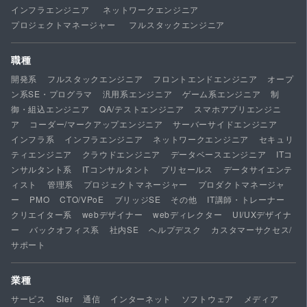
インフラエンジニア
ネットワークエンジニア
プロジェクトマネージャー
フルスタックエンジニア
職種
開発系
フルスタックエンジニア
フロントエンドエンジニア
オープ
ン系SE・プログラマ
汎用系エンジニア
ゲーム系エンジニア
制
御・組込エンジニア
QA/テストエンジニア
スマホアプリエンジニ
ア
コーダー/マークアップエンジニア
サーバーサイドエンジニア
インフラ系
インフラエンジニア
ネットワークエンジニア
セキュリ
ティエンジニア
クラウドエンジニア
データベースエンジニア
ITコ
ンサルタント系
ITコンサルタント
プリセールス
データサイエンテ
ィスト
管理系
プロジェクトマネージャー
プロダクトマネージャ
ー
PMO
CTO/VPoE
ブリッジSE
その他
IT講師・トレーナー
クリエイター系
webデザイナー
webディレクター
UI/UXデザイナ
ー
バックオフィス系
社内SE
ヘルプデスク
カスタマーサクセス/
サポート
業種
サービス
SIer
通信
インターネット
ソフトウェア
メディア