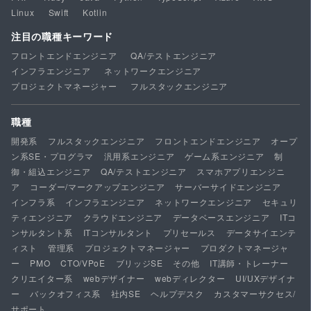
Linux
Swift
Kotlin
注目の職種キーワード
フロントエンドエンジニア
QA/テストエンジニア
インフラエンジニア
ネットワークエンジニア
プロジェクトマネージャー
フルスタックエンジニア
職種
開発系
フルスタックエンジニア
フロントエンドエンジニア
オープ
ン系SE・プログラマ
汎用系エンジニア
ゲーム系エンジニア
制
御・組込エンジニア
QA/テストエンジニア
スマホアプリエンジニ
ア
コーダー/マークアップエンジニア
サーバーサイドエンジニア
インフラ系
インフラエンジニア
ネットワークエンジニア
セキュリ
ティエンジニア
クラウドエンジニア
データベースエンジニア
ITコ
ンサルタント系
ITコンサルタント
プリセールス
データサイエンテ
ィスト
管理系
プロジェクトマネージャー
プロダクトマネージャ
ー
PMO
CTO/VPoE
ブリッジSE
その他
IT講師・トレーナー
クリエイター系
webデザイナー
webディレクター
UI/UXデザイナ
ー
バックオフィス系
社内SE
ヘルプデスク
カスタマーサクセス/
サポート