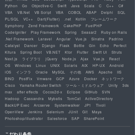
Python
Go
Objective-C
Swift
Java
Scala
C
C++
C#
VBA
VB.Net
VB Script
VBA
COBOL
ABAP
Delphi
SQL
PL/SQL
VC++
Dart(Flutter)
.net
Kotlin
フレームワーク
Symphony
Zend Framework
CakePHP
FuelPHP
CodeIgniter
Play Framework
Spring
Seasar2
Ruby on Rails
.Net Framework
Laravel
Angular
Vue.js
Sinatra
Padrino
Catalyst
Dancer
Django
Flask
Bottle
Gin
Echo
Perfect
Kitura
Spring Boot
VB.NET
Ktor
Flutter
Swift UI
Struts
Next.js
ライブラリ
jQuery
Node.js
Ajax
Vue.js
React
OS
Windows
Linux
UNIX
Solaris
AIX
HP-UX
Android
iOS
インフラ
Oracle
MySQL
その他
AWS
Apache
IIS
BIND
PostFix
Vmware
GCP
Azure
Docker
ネットワーク
Cisco
Yamaha Router Switch
ツール・ミドルウェア
Unity
3ds
max
after effects
Cocos2d-x
Eclipse
GitHub
SVN
Hadoop
Cassandra
Mybatis
TomCat
ActiveDirectory
BackUP Exec
Arcserve
Systemwalker
JP1
Tivoli
OpenView
Jenkins
Selenium
JUnit
Git
Maya
Photoshop/illustrator
Salesforce
SAP
SharePoint
こだわり条件