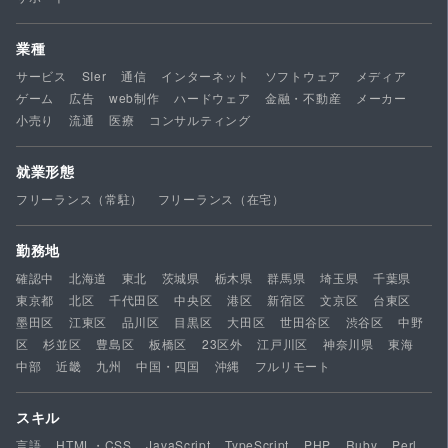
業種
サービス
SIer
通信
インターネット
ソフトウェア
メディア
ゲーム
広告
web制作
ハードウェア
金融・不動産
メーカー
小売り
流通
医療
コンサルティング
就業形態
フリーランス（常駐）
フリーランス（在宅）
勤務地
確認中
北海道
東北
茨城県
栃木県
群馬県
埼玉県
千葉県
東京都
北区
千代田区
中央区
港区
新宿区
文京区
台東区
墨田区
江東区
品川区
目黒区
大田区
世田谷区
渋谷区
中野
区
杉並区
豊島区
板橋区
23区外
江戸川区
神奈川県
東海
中部
近畿
九州
中国・四国
沖縄
フルリモート
スキル
言語
HTML・CSS
JavaScript
TypeScript
PHP
Ruby
Perl