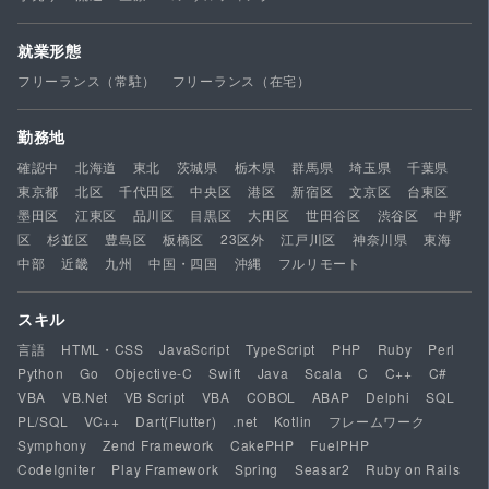
就業形態
フリーランス（常駐）
フリーランス（在宅）
勤務地
確認中
北海道
東北
茨城県
栃木県
群馬県
埼玉県
千葉県
東京都
北区
千代田区
中央区
港区
新宿区
文京区
台東区
墨田区
江東区
品川区
目黒区
大田区
世田谷区
渋谷区
中野
区
杉並区
豊島区
板橋区
23区外
江戸川区
神奈川県
東海
中部
近畿
九州
中国・四国
沖縄
フルリモート
スキル
言語
HTML・CSS
JavaScript
TypeScript
PHP
Ruby
Perl
Python
Go
Objective-C
Swift
Java
Scala
C
C++
C#
VBA
VB.Net
VB Script
VBA
COBOL
ABAP
Delphi
SQL
PL/SQL
VC++
Dart(Flutter)
.net
Kotlin
フレームワーク
Symphony
Zend Framework
CakePHP
FuelPHP
CodeIgniter
Play Framework
Spring
Seasar2
Ruby on Rails