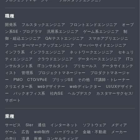
職種
開発系
フルスタックエンジニア
フロントエンドエンジニア
オープ
ン系SE・プログラマ
汎用系エンジニア
ゲーム系エンジニア
制
御・組込エンジニア
QA/テストエンジニア
スマホアプリエンジニ
ア
コーダー/マークアップエンジニア
サーバーサイドエンジニア
インフラ系
インフラエンジニア
ネットワークエンジニア
セキュリ
ティエンジニア
クラウドエンジニア
データベースエンジニア
ITコ
ンサルタント系
ITコンサルタント
プリセールス
データサイエンテ
ィスト
管理系
プロジェクトマネージャー
プロダクトマネージャ
ー
PMO
CTO/VPoE
ブリッジSE
その他
IT講師・トレーナー
クリエイター系
webデザイナー
webディレクター
UI/UXデザイナ
ー
バックオフィス系
社内SE
ヘルプデスク
カスタマーサクセス/
サポート
業種
サービス
SIer
通信
インターネット
ソフトウェア
メディア
ゲーム
広告
web制作
ハードウェア
金融・不動産
メーカー
小売り
流通
医療
コンサルティング