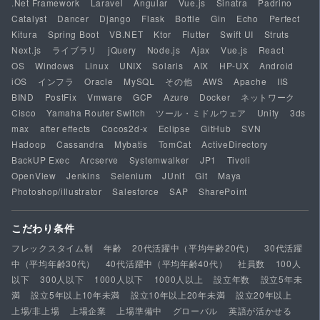
.Net Framework
Laravel
Angular
Vue.js
Sinatra
Padrino
Catalyst
Dancer
Django
Flask
Bottle
Gin
Echo
Perfect
Kitura
Spring Boot
VB.NET
Ktor
Flutter
Swift UI
Struts
Next.js
ライブラリ
jQuery
Node.js
Ajax
Vue.js
React
OS
Windows
Linux
UNIX
Solaris
AIX
HP-UX
Android
iOS
インフラ
Oracle
MySQL
その他
AWS
Apache
IIS
BIND
PostFix
Vmware
GCP
Azure
Docker
ネットワーク
Cisco
Yamaha Router Switch
ツール・ミドルウェア
Unity
3ds
max
after effects
Cocos2d-x
Eclipse
GitHub
SVN
Hadoop
Cassandra
Mybatis
TomCat
ActiveDirectory
BackUP Exec
Arcserve
Systemwalker
JP1
Tivoli
OpenView
Jenkins
Selenium
JUnit
Git
Maya
Photoshop/illustrator
Salesforce
SAP
SharePoint
こだわり条件
フレックスタイム制
年齢
20代活躍中（平均年齢20代）
30代活躍
中（平均年齢30代）
40代活躍中（平均年齢40代）
社員数
100人
以下
300人以下
1000人以下
1000人以上
設立年数
設立5年未
満
設立5年以上10年未満
設立10年以上20年未満
設立20年以上
上場/非上場
上場企業
上場準備中
グローバル
英語が活かせる