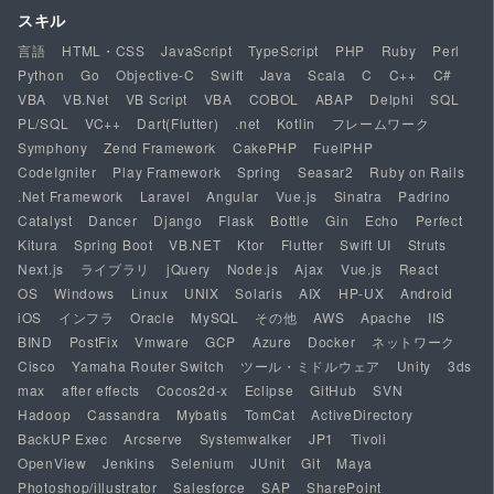
スキル
言語
HTML・CSS
JavaScript
TypeScript
PHP
Ruby
Perl
Python
Go
Objective-C
Swift
Java
Scala
C
C++
C#
VBA
VB.Net
VB Script
VBA
COBOL
ABAP
Delphi
SQL
PL/SQL
VC++
Dart(Flutter)
.net
Kotlin
フレームワーク
Symphony
Zend Framework
CakePHP
FuelPHP
CodeIgniter
Play Framework
Spring
Seasar2
Ruby on Rails
.Net Framework
Laravel
Angular
Vue.js
Sinatra
Padrino
Catalyst
Dancer
Django
Flask
Bottle
Gin
Echo
Perfect
Kitura
Spring Boot
VB.NET
Ktor
Flutter
Swift UI
Struts
Next.js
ライブラリ
jQuery
Node.js
Ajax
Vue.js
React
OS
Windows
Linux
UNIX
Solaris
AIX
HP-UX
Android
iOS
インフラ
Oracle
MySQL
その他
AWS
Apache
IIS
BIND
PostFix
Vmware
GCP
Azure
Docker
ネットワーク
Cisco
Yamaha Router Switch
ツール・ミドルウェア
Unity
3ds
max
after effects
Cocos2d-x
Eclipse
GitHub
SVN
Hadoop
Cassandra
Mybatis
TomCat
ActiveDirectory
BackUP Exec
Arcserve
Systemwalker
JP1
Tivoli
OpenView
Jenkins
Selenium
JUnit
Git
Maya
Photoshop/illustrator
Salesforce
SAP
SharePoint