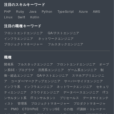
注目のスキルキーワード
PHP
Ruby
Java
Python
TypeScript
Azure
AWS
Linux
Swift
Kotlin
注目の職種キーワード
フロントエンドエンジニア
QA/テストエンジニア
インフラエンジニア
ネットワークエンジニア
プロジェクトマネージャー
フルスタックエンジニア
職種
開発系
フルスタックエンジニア
フロントエンドエンジニア
オープ
ン系SE・プログラマ
汎用系エンジニア
ゲーム系エンジニア
制
御・組込エンジニア
QA/テストエンジニア
スマホアプリエンジニ
ア
コーダー/マークアップエンジニア
サーバーサイドエンジニア
インフラ系
インフラエンジニア
ネットワークエンジニア
セキュリ
ティエンジニア
クラウドエンジニア
データベースエンジニア
ITコ
ンサルタント系
ITコンサルタント
プリセールス
データサイエンテ
ィスト
管理系
プロジェクトマネージャー
プロダクトマネージャ
ー
PMO
CTO/VPoE
ブリッジSE
その他
IT講師・トレーナー