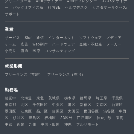
クリエイター系
webデザイナー
webディレクター
UI/UXデザイナ
ー
バックオフィス系
社内SE
ヘルプデスク
カスタマーサクセス/
サポート
業種
サービス
SIer
通信
インターネット
ソフトウェア
メディア
ゲーム
広告
web制作
ハードウェア
金融・不動産
メーカー
小売り
流通
医療
コンサルティング
就業形態
フリーランス（常駐）
フリーランス（在宅）
勤務地
確認中
北海道
東北
茨城県
栃木県
群馬県
埼玉県
千葉県
東京都
北区
千代田区
中央区
港区
新宿区
文京区
台東区
墨田区
江東区
品川区
目黒区
大田区
世田谷区
渋谷区
中野
区
杉並区
豊島区
板橋区
23区外
江戸川区
神奈川県
東海
中部
近畿
九州
中国・四国
沖縄
フルリモート